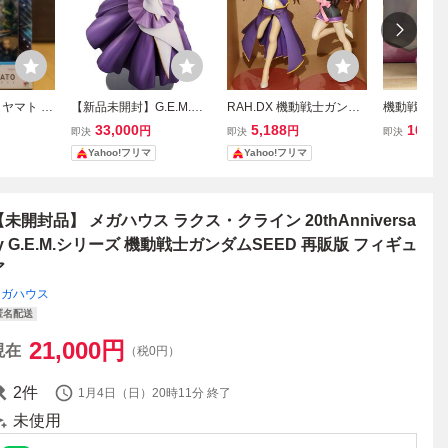
ヤマト 機
【新品未開封】G.E.M.シ
RAH.DX 機動戦士ガンダ
機動戦士ガン
EED GE
リーズ 機動戦士ガンダム
ム SEED ミーア・ラクス
ラクス・ク
33,000
5,188
10,99
円
円
即決
即決
即決
SEED ラクス・クライン
メガハウス フィギュア 箱
Ver. 1/4
Yahoo!フリマ
Yahoo!フリマ
20thAnniversary
無し
【未開封品】 メガハウス ラクス・クライン 20thAnniversa
ry G.E.M.シリーズ 機動戦士ガンダムSEED 再販版 フィギュ
ア
メガハウス
匿名配送
21,000
円
現在
（税0円）
2
件
1月4日（日）20時11分
終了
未使用