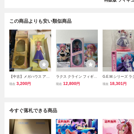
再販版 フィギ
この商品よりも安い類似商品
【中古】メガハウス アク
ラクス クライン フィギュ
G.E.M.シリーズ 
ションフィギュアコレク
ア セット 機動戦士ガンダ
クライン 20thAnnive
3,200
12,800
18,301
円
円
円
現在
現在
現在
ション 機動戦士ガンダム
ムSEED DESTINY メガハ
フィギュア 機動戦
SEED DESTINY ラクス・
ウス アクション FREEDO
ダムSEED M0624
クライン 2006年イベン
M GLITTER & GLAMOUR
ト限定品
S Lacus Clyne
今すぐ落札できる商品
送料無料
送料無料