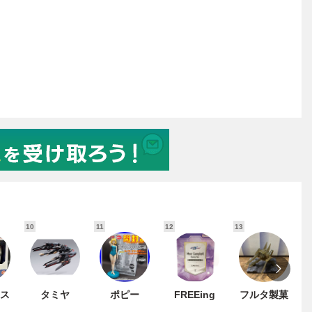
10
11
12
13
1
ス
タミヤ
ポピー
FREEing
フルタ製菓