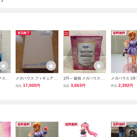
ュア
本日終了
送料無料
ラクス・
メガハウス フィギュア G
1円～ 破損 メガハウス 1/
メガハウス 1/8
rsary
GG 機動戦士ガンダムSE
4 機動戦士ガンダムSEED
ィギュア RAH
17,000
3,663
2,392
円
円
円
現在
現在
即決
士ガン
ED FREEDOM ラクス・
ラクス・クライン 生足バ
トアニメヒロイ
クライン パイロットスー
ニーVer.
動戦士ガンダムS
ツ ver. 未開封品
クス・クライン
ュアップカスタ
送料無料
送料無料
送料無料