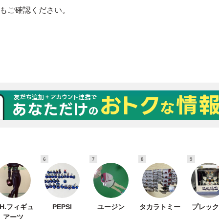
6
7
8
9
.H.フィギュ
PEPSI
ユージン
タカラトミー
プレック
アーツ