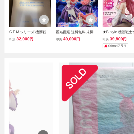
G.E.M.シリーズ 機動戦士
匿名配送 送料無料 未開封
★B-style 機動戦
ガンダムSEED ラクスク
新品 G.E.M.シリーズ 機動
ムSEED ★完成品
32,000
40,000
39,800
円
円
円
即決
即決
即決
ライン 20thAnniversary
戦士ガンダムSEED ラク
ウス★ラクス クラ
Yahoo!フリマ
完成品フィギュア [メガハ
ス・クライン 20thAnnive
ニーVer.
ウス] 輸送箱未開封初回版
rsary GEM ラクス 20th メ
ガハウス