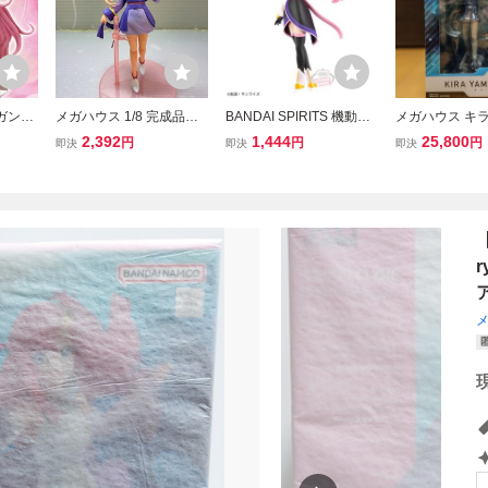
士ガンダ
メガハウス 1/8 完成品フ
BANDAI SPIRITS 機動戦
メガハウス キラ
 メガハ
ィギュア RAHDX ロボッ
士ガンダムSEED FREED
動戦士ガンダムS
2,392
1,444
25,800
円
円
円
即決
即決
即決
イン バ
トアニメヒロインズDX 機
OM ラクス・クライン フ
M フィギュア
動戦士ガンダムSEED ラ
ィギュア 未開封品
クス・クライン ブラッシ
ュアップカスタム品