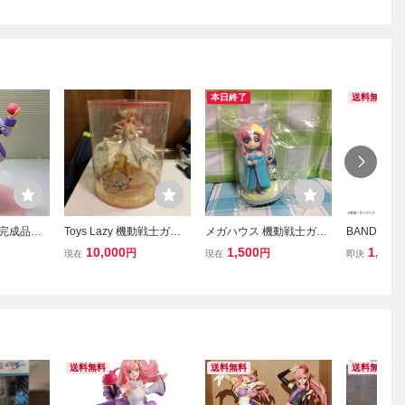
本日終了
送料無料
 完成品フ
Toys Lazy 機動戦士ガン
メガハウス 機動戦士ガン
BANDAI S
DX ロボッ
ダムSEED DESTINY Cha
ダムSEED DESTINY プチ
士ガンダムSE
10,000
1,500
1,444
円
円
現在
現在
即決
ンズDX 機
racterCollection ラクス・
スタジオ stage3 ラクス・
OM ラクス
EED ラ
クライン フィギュア 限
クライン レアver. アスラ
ィギュア 
 ブラッシ
定品イバント
ン 未開封品 デフォルメ
ム品
フィギュア
送料無料
送料無料
送料無料