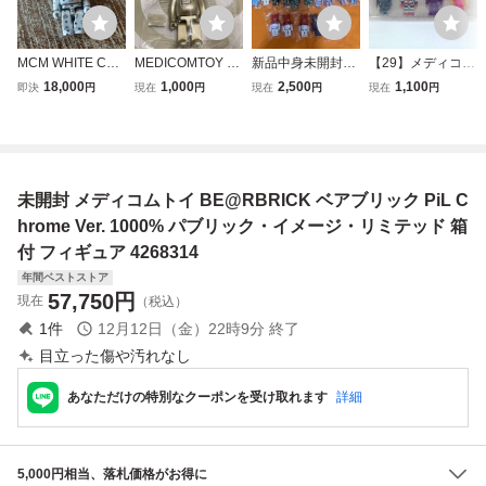
MCM WHITE CHR
MEDICOMTOY T
新品中身未開封
【29】メディコム
OME Ver. ベアブ
OKYO ノベルテ
BE@RBRICK SE
トイ BE@RBRIC
18,000
1,000
2,500
1,100
即決
円
現在
円
現在
円
現在
円
リック /BE@RBRI
ィ BE@RBRICK
RIES シリーズ
K ベアブリック ゴ
CK 100%(メディ
series52 ベアブリ
１００% 25個 ベ
ジラ VSマクドナ
コムトイ・フィギ
ック メディコムト
アブリック メディ
ルド 150% 4体セ
ュア)
イ東京 同梱可
コムトイ フィギ
ット
能 未開封 シャ
ュア 人形
未開封 メディコムトイ BE@RBRICK ベアブリック PiL C
ンパンゴールド
1/6計画
hrome Ver. 1000% パブリック・イメージ・リミテッド 箱
付 フィギュア 4268314
年間ベストストア
57,750
円
現在
（税込）
1
件
12月12日（金）22時9分
終了
目立った傷や汚れなし
あなただけの特別なクーポンを受け取れます
詳細
5,000円相当、落札価格がお得に