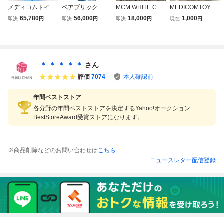
メディコムトイ B
ベアブリック BE
MCM WHITE CHR
MEDICOMTOY T
E@RBRICK ベア
@RBRICK LFYT
OME Ver. ベアブ
OKYO ノベルテ
65,780
56,000
18,000
1,000
即決
円
即決
円
即決
円
現在
円
ブリック DAVE C
× STASH 100
リック /BE@RBRI
ィ BE@RBRICK
HROME Ver. 100
0％ メディコム
CK 100%(メディ
series52 ベアブリ
0% ミニオン フィ
トイ
コムトイ・フィギ
ック メディコムト
ギュア ◆AC2689
ュア)
イ東京 同梱可
3
能 未開封 シャ
＊ ＊ ＊ ＊ ＊
さん
ンパンゴールド
評価
7074
本人確認前
1/6計画
年間ベストストア
各分野の年間ベストストアを決定するYahoo!オークション
BestStoreAward受賞ストアになります。
※商品削除などのお問い合わせは
こちら
ニュースレター配信登録