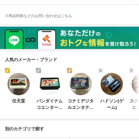
※商品削除などのお問い合わせは
こちら
人気のメーカー・ブランド
1
2
3
4
5
任天堂
バンダイナム
コナミデジタ
ハドソン(ゲ
スク
コエンターテ
ルエンタテイ
ーム)
エ
インメント
ンメント
別のカテゴリで探す