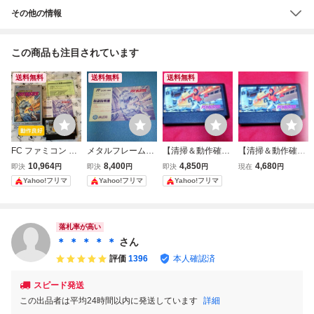
その他の情報
この商品も注目されています
送料無料
送料無料
送料無料
FC ファミコン メ
メタルフレームサ
【清掃＆動作確認
【清掃＆動作確認
タルフレームサイ
イバスター META
済】FC ファミコ
済】FC ファミコ
10,964
8,400
4,850
4,680
即決
円
即決
円
即決
円
現在
円
バスター
L FLAME PSY BU
ン『メタルフレー
ン『メタルフレー
Yahoo!フリマ
Yahoo!フリマ
Yahoo!フリマ
STER/ファミコン
ム サイバスター』
ム サイバスター』
説明書のみ
コレクター・マ
コレクター・マ
ニア必見・まとめ
ニア必見・まとめ
て・大量
て・大量
落札率が高い
＊ ＊ ＊ ＊ ＊
さん
評価
1396
本人確認済
スピード発送
この出品者は平均24時間以内に発送しています
詳細