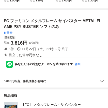
2,500
730
3,400
3,300
現在
円
現在
円
現在
円
現在
円
作戦 カプコン ソ
だ！ ソフトのみ K
ソフト
本セット まとめ売
フトのみ
ONAMI
り
FC ファミコン メタルフレーム サイバスター METAL FL
AME PSY BUSTER ソフトのみ
任天堂
匿名配送
3,816
円
現在
（税0円）
8
件
11月22日（土）22時52分
終了
目立った傷や汚れなし
あなただけの特別なクーポンを受け取れます
詳細
5,000円相当、落札価格がお得に
製品情報
【FC】 メタルフレーム・サイバスター