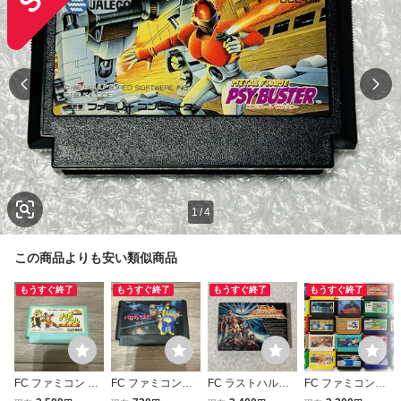
1
/
4
この商品よりも安い類似商品
もうすぐ終了
もうすぐ終了
もうすぐ終了
もうすぐ終了
FC ファミコン チ
FC ファミコンソ
FC ラストハルマ
FC ファミコンソ
ップとデールの大
フト パロディウス
ゲドン ファミコン
フト ジャンク25