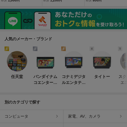
1,000
1,200
800
即決
円
即決
円
即決
円
ーニング済み！！【ソフ
のみ】管理No.資404 同
ング済み！！【ソフトの
トのみ】管理No.資699
梱大歓迎！！
み】管理No.資473 同梱
大歓迎！！
人気のメーカー・ブランド
1
2
3
4
5
任天堂
バンダイナム
コナミデジタ
タイトー
スク
コエンターテ
ルエンタテイ
エ
インメント
ンメント
別のカテゴリで探す
コンピュータ
家電、AV、カメラ