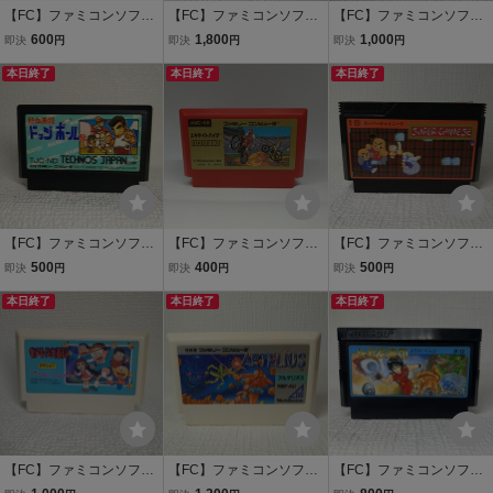
【FC】ファミコンソフト/
【FC】ファミコンソフト/
【FC】ファミコンソフト/
ドナルドダック【ソフ
ジーザス クリーニン
スーパーマリオUSA
600
1,800
1,000
即決
円
即決
円
即決
円
トのみ】管理No.資627
グ済み！！【ソフトの
クリーニング済み！！
同梱大歓迎！！
本日終了
み】管理No.資525
本日終了
【ソフトのみ】管理No.資
本日終了
720
【FC】ファミコンソフト/
【FC】ファミコンソフト/
【FC】ファミコンソフト/
熱血高校ドッジボール
エキサイトバイク ク
スーパーチャイニー
500
400
500
即決
円
即決
円
即決
円
部 クリーニング済
リーニング済み！！【ソ
ズ クリーニング済
み！！【ソフトのみ】管
本日終了
フトのみ】管理No.資625
本日終了
み！！【ソフトのみ】管
本日終了
理No.資732
同梱大歓迎！！
理No.資463 同梱大歓
迎！！
【FC】ファミコンソフト/
【FC】ファミコンソフト/
【FC】ファミコンソフト/
キテレツ大百科 クリ
アルテリオス【ソフト
妖怪倶楽部 クリーニ