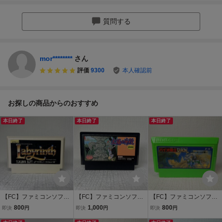
質問する
mor********
さん
評価
9300
本人確認前
お探しの商品からのおすすめ
本日終了
本日終了
本日終了
【FC】ファミコンソフト/
【FC】ファミコンソフト/
【FC】ファミコンソフト/
ラビリンス 魔王の迷宮
太陽の神殿 クリーニ
バイオ戦士DAN【ソフ
800
1,000
800
即決
円
即決
円
即決
円
Labyrinth クリーニング
ング済み！！【ソフトの
トのみ】管理No.資397