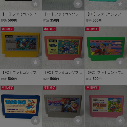
【FC】ファミコンソフト/
【FC】ファミコンソフト/
【FC】ファミコンソフト/
グーニーズ2 クリー
高橋名人の冒険島
ワリオの森 クリーニ
500
350
500
即決
円
即決
円
即決
円
ニング済み！！ 【ソフ
クリーニング済み！！
ング済み！！【ソフトの
トのみ】 管理No.資429
本日終了
【ソフトのみ】管理No.資
本日終了
み】管理No.資714
本日終了
同梱大歓迎！！
588
【FC】ファミコンソフト/
【FC】ファミコンソフト/
【FC】ファミコンソフト/
スーパーマリオブラザ
ぺんぎんくんWARS
バギー・ポッパー【ソ
500
500
500
即決
円
即決
円
即決
円
ーズ クリーニング済
クリーニング済み！！
フトのみ】管理No.資406
み！！ 【ソフトのみ】
本日終了
【ソフトのみ】管理No.資
本日終了
同梱大歓迎！！
本日終了
管理No.資435 同梱大歓
464 同梱大歓迎！！
迎！！