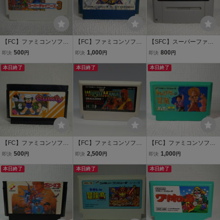
【FC】ファミコンソフト/
【FC】ファミコンソフト/
【SFC】スーパーファミ
スーパーチャイニーズ
イース クリーニング
コンソフト/ アクトレイ
500
1,000
800
即決
円
即決
円
即決
円
3 クリーニング済み！！
済み！！【ソフトのみ】
ザー 【ソフトのみ】管
【ソフトのみ】管理No.資
本日終了
管理No.資719
本日終了
理No.資2-235 同梱大歓
本日終了
705
迎！！
【FC】ファミコンソフト/
【FC】ファミコンソフト/
【FC】ファミコンソフト/
クインティ クリーニ
WWFレッスルマニアチ
トムソーヤの冒険 ク
500
2,500
1,000
即決
円
即決
円
即決
円
ング済み！！【ソフトの
ャレンジ クリーニング
リーニング済み！！【ソ
み】管理No.資737
本日終了
済み！！【ソフトのみ】
本日終了
フトのみ】 管理No.資42
本日終了
管理No.資651 同梱大歓
1 同梱大歓迎！！
迎！！