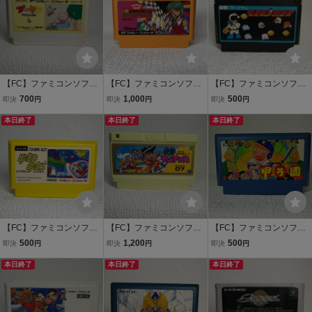
【FC】ファミコンソフト/
【FC】ファミコンソフト/
【FC】ファミコンソフト/
プーヤン クリーニ
4人はライバル ファミ
ワープマン クリーニ
700
1,000
500
即決
円
即決
円
即決
円
ング済み！！【ソフトの
リークイズ クリーニン
ング済み！！【ソフトの
み】管理No.資689
本日終了
グ済み！！【ソフトの
本日終了
み】管理No.資711
本日終了
み】管理No.資479 同梱
大歓迎！！
【FC】ファミコンソフト/
【FC】ファミコンソフト/
【FC】ファミコンソフト/
エグゼドエグゼス ク
快傑ヤンチャ丸 クリ
甲子園 クリーニング
500
1,200
500
即決
円
即決
円
即決
円
リーニング済み！！【ソ
ーニング済み！！【ソフ
済み！！【ソフトのみ】
フトのみ】管理No.資717
本日終了
トのみ】管理No.資684
本日終了
管理No.資591
本日終了