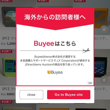
済み！！【ソフトのみ】
本日終了
み】管理No.資477 同梱
本日終了
同梱大歓迎！！
本日終了
管理No.資484 同梱大歓
大歓迎！！
迎！！
【FC】ファミコンソフト/
【FC】ファミコンソフト/
【FC】ファミコンソフト/
ガンヘッド【ソフトの
レッキングクルー【ソ
マリオブラザーズ【ソ
1,200
600
500
即決
円
即決
円
即決
円
み】管理No.資650 同梱
フトのみ】管理No.資398
フトのみ】管理No.資401
大歓迎！！
本日終了
同梱大歓迎！！
本日終了
同梱大歓迎！！
本日終了
【FC】ファミコンソフト/
【FC】ファミコンソフト/
【FC】ファミコンソフト/
ボコスカウォーズ
B・ウイング クリー
メトロクロス クリー
close
Go to Buyee site
600
700
800
即決
円
即決
円
即決
円
クリーニング済み！！
ニング済み！！【ソフト
ニング済み！！【ソフト
【ソフトのみ】管理No.資
本日終了
のみ】管理No.資725
本日終了
のみ】管理No.資462 同
本日終了
694
梱大歓迎！！