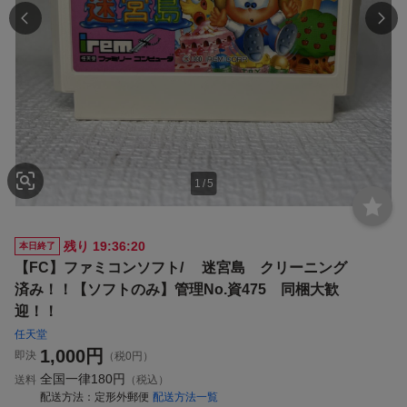
1
/
5
残り
19:36:19
本日終了
【FC】ファミコンソフト/ 迷宮島 クリーニング
済み！！【ソフトのみ】管理No.資475 同梱大歓
迎！！
任天堂
1,000
円
即決
（税0円）
全国一律
180円
送料
（税込）
配送方法
定形外郵便
配送方法一覧