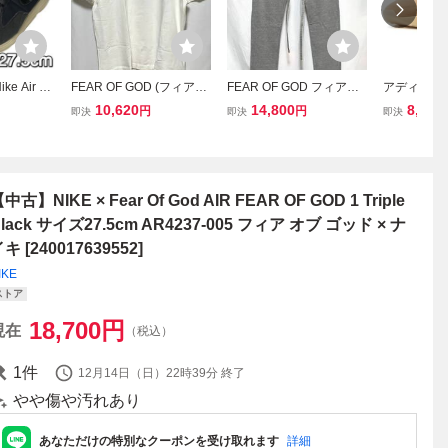
ike Air Sk
FEAR OF GOD (フィアオ
FEAR OF GOD フィアオ
アディダス
 27.5cm
ブゴッド) バックロゴTシ
ブゴッド SIXTH COLLEC
フィアオブ
10,620
14,800
8,480
円
円
即決
即決
即決
オブゴッド
ャツ ホワイト Ｍサイズ
TION スウェットパンツ S
アスレティ
ー ランニ
ほぼ新品
グレー 裾ドローコード 中
ルス 27.5c
送料無料
古美品
R OF GOD 
OS ANGEL
中古】NIKE × Fear Of God AIR FEAR OF GOD 1 Triple
lack サイズ27.5cm AR4237-005 フィア オブ ゴッド × ナ
キ [240017639552]
IKE
ストア
18,700
円
現在
（税込）
1
件
12月14日（日）22時39分
終了
やや傷や汚れあり
あなただけの特別なクーポンを受け取れます
詳細