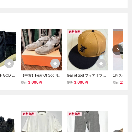
送料無料
OF GOD ナ
【中古】Fear Of God Nik
fear of god フィアオブゴ
1円スタート F
ゴッド AI
e Air Raid Light Bone ナ
ッド キャップ キャメル
× Nike Air 
3,000
3,000
12
円
円
円
現在
即決
現在
OD 1 エア
イキ フィアオブゴッド
e AT8087
ド1 AT80
US10 28cm AT8087-0
ゴッド × 
01 スニーカー
ド 替え紐B
◆4945
送料無料
送料無料