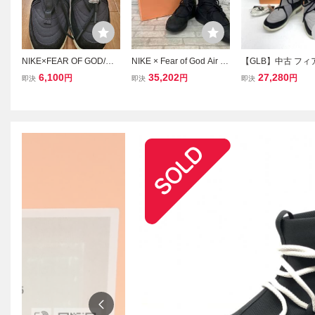
NIKE×FEAR OF GOD/ナ
NIKE × Fear of God Air Fe
【GLB】中古 フィ
イキ×フィアオブゴッド A
ar of God 1 AR4237 005
ゴッド AT8087-003
6,100
35,202
27,280
円
円
円
即決
即決
即決
IR FEAR OF GOD 1 RAID
ナイキ × フィアー オブ ゴ
Of God Nike Air Fe
スニーカー AT8087-002/3
ッド スニーカー メンズ
od Raid Air Raid 
0.0 /080
トリプルブラック size 29
本未発売カラー frien
cm
amily 25cm：