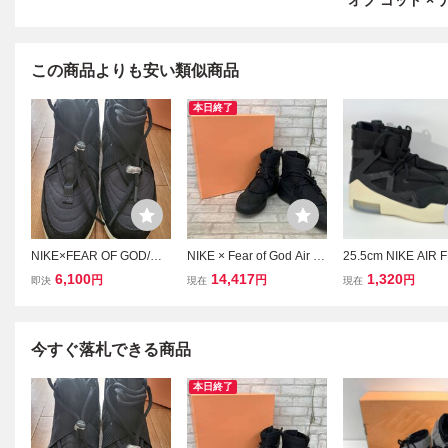
オブ ゴッド × ナイ
この商品よりも安い類似商品
本日終了
NIKE×FEAR OF GOD/ナ
NIKE × Fear of God Air Fe
25.5cm NIKE AIR 
イキ×フィアオブゴッド A
ar of God 1 AR4237 005
OF GOD 1 AR4237
6,100
14,417
1,320
円
円
円
即決
現在
現在
IR FEAR OF GOD 1 RAID
ナイキ × フィアー オブ ゴ
ナイキ エア フィア
スニーカー AT8087-002/3
ッド スニーカー メンズ
ゴッド 1 ブラックH
0.0 /080
トリプルブラック size 29
7 2000000723495
cm
今すぐ落札できる商品
本日終了