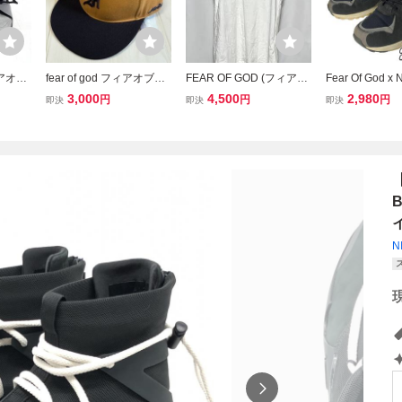
アオブ
fear of god フィアオブゴ
FEAR OF GOD (フィアオ
Fear Of God x N
 Fear
ッド キャップ キャメル
ブゴッド) バックロゴ タ
ylon 2 ブラック
3,000
4,500
2,980
円
円
円
即決
即決
即決
ar Of G
ンクトップ ホワイト Ｍサ
ナイキ フェア
F&F 日
イズ 美品
メンズ スニーカ
ds&f
ングシューズ 
【
B
イ
N