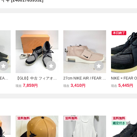
キ [240017639552]
本日終了
FEAR
【GLB】中古 フィアオブ
27cm NIKE AIR / FEAR O
NIKE × FEAR 
-001
ゴッド AT8087-003 Fear
F GOD MOC AT8086-200
イキ フィアオブ
7,859
3,410
5,445
円
円
円
現在
現在
現在
 オブ
Of God Nike Air Fear Of G
ナイキ エア / フィア オブ
R FEAR OF G
3849
od Raid Air Raid F&F 日
ゴッド モック パーティク
フィア オブ ゴッ
 TYO
本未発売カラー friends&f
ルベージュH2-125395 21
87-002
amily 25cm：
00000442669 TYO
送料無料
送料無料
送料無料
鑑定付き