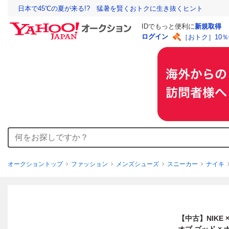
日本で45℃の夏が来る!? 猛暑を賢くおトクに生き抜くヒント
IDでもっと便利に
新規取得
ログイン
［おトク］10
オークショントップ
ファッション
メンズシューズ
スニーカー
ナイキ
【中古】NIKE × F