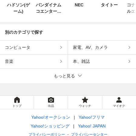
ハドソン(ゲ
バンダイナム
NEC
タイトー
コナ
ーム)
コエンターテ
ルエ
インメント
ン
別のカテゴリで探す
コンピュータ
家電、AV、カメラ
音楽
本、雑誌
もっと見る
トップ
出品
ウォッチ
マイオク
Yahoo!オークション
Yahoo!フリマ
Yahoo!ショッピング
Yahoo! JAPAN
プライバシーポリシー
プライバシーセンター