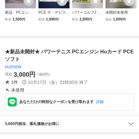
新品 PCエンジ
PCE ザ・デビスカ
パワーゴルフ2 PC
未開封未使用 P
ン SUPER CD
ップテニス 未開
E PCエンジン SU
Cエンジン CD-RO
1,500
1,990
2,990
1,000
即決
円
即決
円
即決
円
現在
円
ROM ザ・デビ
封 THE DAVIS C
PER CD-ROM2 新
M2 ヒューマンス
スカップテニス
UP Tennis PCエン
品 未開封
ポーツフェスティ
ジンSUPER CD-R
バル
OM2
★新品未開封★ パワーテニス PCエンジン Huカード PCE
ソフト
HUDSON
3,000
円
現在
（税0円）
1
件
10月17日（金）21時30分
終了
未使用
あなただけの特別なクーポンを受け取れます
詳細
5,000円相当、落札価格がお得に