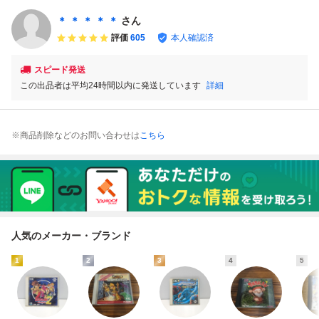
Tennis
われた迷宮 HU
カード
＊ ＊ ＊ ＊ ＊
さん
評価
605
本人確認済
スピード発送
この出品者は平均24時間以内に発送しています
詳細
※商品削除などのお問い合わせは
こちら
人気のメーカー・ブランド
1
2
3
4
5