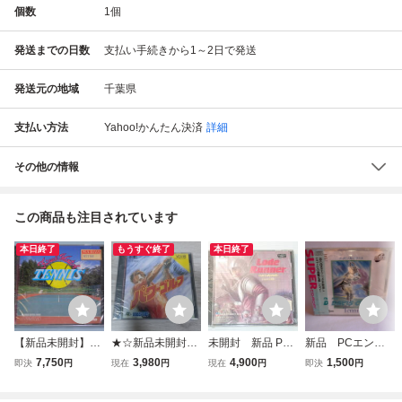
個数
1
個
発送までの日数
支払い手続きから1～2日で発送
発送元の地域
千葉県
支払い方法
Yahoo!かんたん決済
詳細
その他の情報
この商品も注目されています
本日終了
もうすぐ終了
本日終了
【新品未開封】N
★☆新品未開封
未開封 新品 PC
新品 PCエンジ
EC PCエンジン フ
PCエンジンHuカ
エンジン / PCE
ン SUPER CD
7,750
3,980
4,900
1,500
即決
円
現在
円
現在
円
即決
円
ァイナルマッチテ
ードソフト パワ
ロードランナー ロ
ROM ザ・デビ
ニス Final Match
ーゴルフ ☆★
ストラビリンス 失
スカップテニス