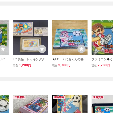
FC】
FC 美品 レッキングクル
★FC「くにおくんの熱血
ファミコン◆く
サッカ
ー 箱説付き
サッカーリーグ」箱・取
の熱血サッカー
1,200
3,700
2,780
円
円
円
現在
現在
現在
ニンテン
説付き/TECHNOS JAPA
（イタミ） 箱
do ソ
N/ファミコン/SPT/SOCC
ER/レトロゲーム/FAMILY
COMPUTER★
送料無料
送料無料
送料無料