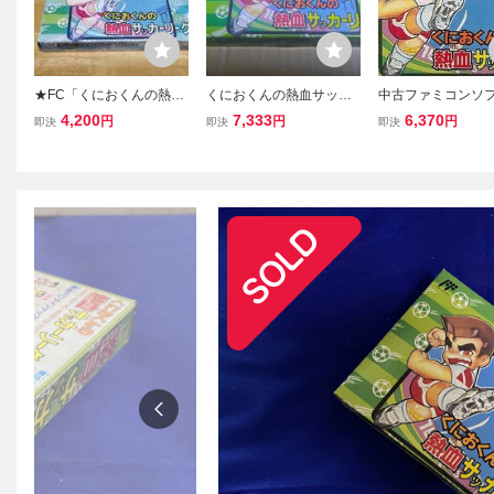
★FC「くにおくんの熱血
くにおくんの熱血サッカ
中古ファミコンソフ
サッカーリーグ」箱・取
ーリーグ ファミコン
におくんの熱血サ
4,200
7,333
6,370
円
円
円
即決
即決
即決
説付き/TECHNOS JAPA
リーグ
N/ファミコン/SPT/SOCC
ER/レトロゲーム/FAMILY
COMPUTER★