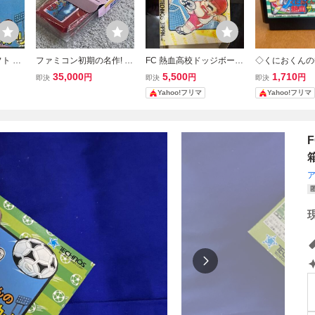
ト く
ファミコン初期の名作! 新
FC 熱血高校ドッジボール
◇くにおくんの
ッカー
品未使用 美品 完品 激レ
部 サッカー編 箱付き フ
カーリーグ ソフ
35,000
5,500
1,710
円
円
円
即決
即決
即決
ア 忍者くん
ァミコンソフト
C
Yahoo!フリマ
Yahoo!フリマ