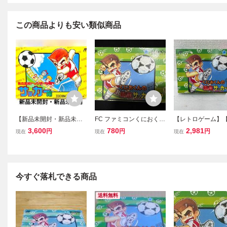
この商品よりも安い類似商品
【新品未開封・新品未使
FC ファミコンくにおくん
【レトロゲーム】【
用】FC ファミコン 熱血
の熱血サッカーリーグ 箱
くにおくんの熱血
3,600
780
2,981
円
円
円
現在
現在
現在
高校ドッジボール部 サッ
のみ ソフト無し
ーリーグ 箱説付 
カー編 テクノスジャパン
ドー 任天堂 Ninten
1円スタート 非常に綺麗
フト 0724
な新品 蔵出し品
今すぐ落札できる商品
送料無料