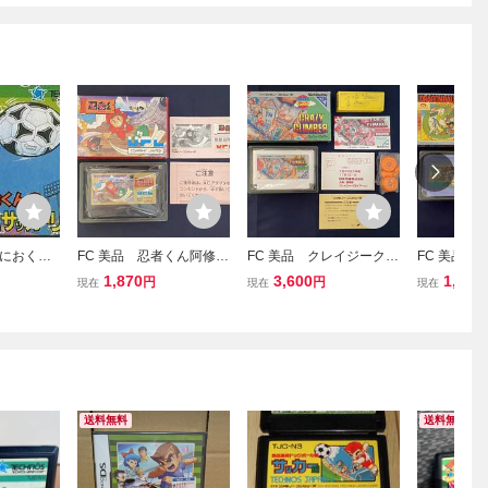
におくん
FC 美品 忍者くん阿修羅
FC 美品 クレイジークラ
FC 美品 
リーグ
の章 箱説付き
イマー 箱説付き ステ
ル 神龍の
1,870
3,600
1,400
円
円
現在
現在
現在
説付
ィックあり
送料無料
送料無料