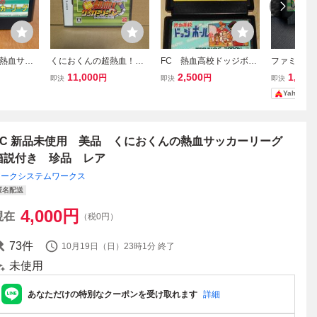
熱血サッ
くにおくんの超熱血！サ
FC 熱血高校ドッジボー
ファミコン
トのみ F
ッカーリーグぷらす ワー
ル部&サッカー編&くにお
熱血サッカ
11,000
2,500
1,480
円
円
即決
即決
即決
ルド・ハイパー・カップ
くんの熱血サッカーリー
トのみ
Yahoo!
編 ニンテンドーDS
グ 3本セット ファミコ
ンソフト テクノスジャ
パン
FC 新品未使用 美品 くにおくんの熱血サッカーリーグ
箱説付き 珍品 レア
アークシステムワークス
匿名配送
4,000
円
現在
（税0円）
73
件
10月19日（日）23時1分
終了
未使用
あなただけの特別なクーポンを受け取れます
詳細