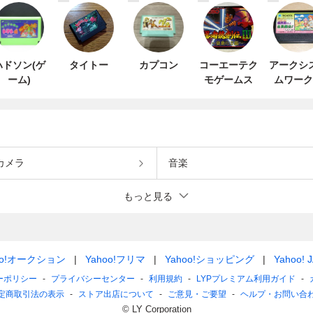
ハドソン(ゲ
タイトー
カプコン
コーエーテク
アークシ
ーム)
モゲームス
ムワーク
カメラ
音楽
もっと見る
oo!オークション
Yahoo!フリマ
Yahoo!ショッピング
Yahoo! 
ーポリシー
プライバシーセンター
利用規約
LYPプレミアム利用ガイド
定商取引法の表示
ストア出店について
ご意見・ご要望
ヘルプ・お問い合
© LY Corporation