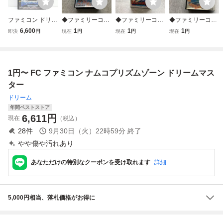
ファミコン ドリー
◆ファミリーコン
◆ファミリーコン
◆ファミリーコン
ムマスター レトロ
ピューター/ファミ
ピューター/ファミ
ピューター/ファミ
6,600
1
1
1
即決
円
現在
円
現在
円
現在
円
ソフト △WE2629
コン/FC デジタ
コン/FC じゅうべ
コン/FC ドラゴン
ル・デビル物語 女
えくえすと ソフト
スレイヤーIV ソフ
神転生 ソフト
ト
1円〜 FC ファミコン ナムコプリズムゾーン ドリームマス
ター
ドリーム
年間ベストストア
6,611
円
現在
（税込）
28
件
9月30日（火）22時59分
終了
やや傷や汚れあり
あなただけの特別なクーポンを受け取れます
詳細
5,000円相当、落札価格がお得に