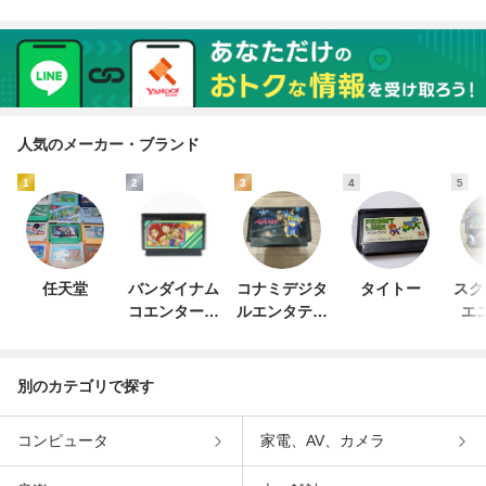
人気のメーカー・ブランド
1
2
3
4
5
任天堂
バンダイナム
コナミデジタ
タイトー
スク
コエンターテ
ルエンタテイ
エ
インメント
ンメント
別のカテゴリで探す
コンピュータ
家電、AV、カメラ