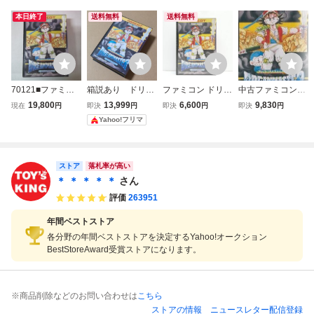
本日終了
送料無料
送料無料
70121■ファミコ
箱説あり ドリー
ファミコン ドリー
中古ファミコンソ
ン FC ナムコ
ムマスター ナム
ムマスター レトロ
フト ドリームマス
19,800
13,999
6,600
9,830
現在
円
即決
円
即決
円
即決
円
プリズムゾーン
コプリズムゾー
ソフト △WE2629
ター
Yahoo!フリマ
ドリームマスター
ン FC レトロ
ゲーム ファミコ
ン RPG 完品
ストア
落札率が高い
＊ ＊ ＊ ＊ ＊
さん
評価
263951
年間ベストストア
各分野の年間ベストストアを決定するYahoo!オークション
BestStoreAward受賞ストアになります。
※商品削除などのお問い合わせは
こちら
ストアの情報
ニュースレター配信登録