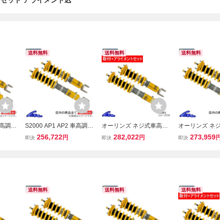
 取付セット アライメント込
送料無料
送料無料
送料無料
車高調
S2000 AP1 AP2 車高調
オーリンズ ネジ式車高・
オーリンズ ネ
車高・
オーリンズ ネジ式車高・
全長調整モデル HAL ラバ
全長調整モデル 
256,722
282,022
273,959
円
円
即決
即決
即決
L ピロ
全長調整モデル HAL ピロ
ーブッシュマウント仕様
ーブッシュマウ
 コン
ボールマウント仕様 スプ
スプリングレスキット S2
コンプリートキ
INS
リングレスキット OHLIN
000 AP1/AP2 取付セット
イラインGT-R B
S 車高調整キット
アライメント
スペンション
送料無料
送料無料
送料無料