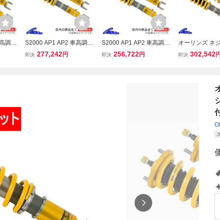
車高調
S2000 AP1 AP2 車高調
S2000 AP1 AP2 車高調
オーリンズ ネ
車高・
オーリンズ ネジ式車高・
オーリンズ ネジ式車高・
全長調整モデル 
277,242
256,722
302,542
円
円
即決
即決
即決
L ラバ
全長調整モデル HAL ピロ
全長調整モデル HAL ピロ
ボールマウント
ト仕様
ボールマウント仕様 コン
ボールマウント仕様 スプ
プリートキット S
ト 車
プリートキット OHLINS
リングレスキット OHLIN
P1/AP2 取付
車高調整キット
S 車高調整キット
イメント込
O