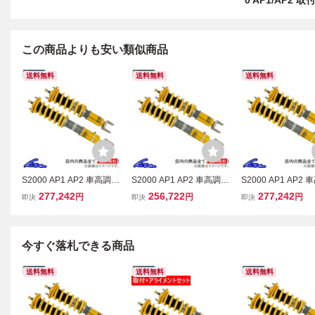
0 AP1/AP2
この商品よりも安い類似商品
送料無料
送料無料
送料無料
S2000 AP1 AP2 車高調
S2000 AP1 AP2 車高調
S2000 AP1 AP2 
オーリンズ ネジ式車高・
オーリンズ ネジ式車高・
オーリンズ ネジ式
277,242
256,722
277,242
円
円
円
即決
即決
即決
全長調整モデル HAL ラバ
全長調整モデル HAL ラバ
全長調整モデル HA
ーブッシュマウント仕様
ーブッシュマウント仕様
ボールマウント仕様
コンプリートキット 車高
スプリングレスキット 車
プリートキット OHL
調整キット
高調整キット
車高調整キット
今すぐ落札できる商品
送料無料
送料無料
送料無料