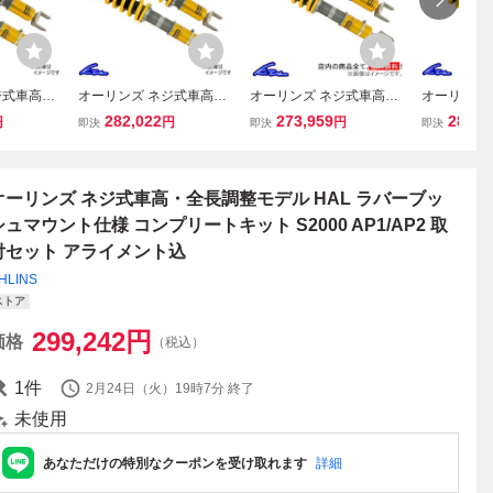
ジ式車高・
オーリンズ ネジ式車高・
オーリンズ ネジ式車高・
オーリンズ
HAL ピロ
全長調整モデル HAL ラバ
全長調整モデル HAL ラバ
全長調整モデ
282,022
273,959
282,0
円
円
円
即決
即決
即決
仕様 コン
ーブッシュマウント仕様
ーブッシュマウント仕様
ボールマウ
2000 A
スプリングレスキット S2
コンプリートキット スカ
リングレスキ
セット アラ
000 AP1/AP2 取付セット
イラインGT-R BNR32 サ
AP1/AP2
アライメント
スペンション
イメント込
オーリンズ ネジ式車高・全長調整モデル HAL ラバーブッ
シュマウント仕様 コンプリートキット S2000 AP1/AP2 取
付セット アライメント込
HLINS
ストア
299,242
円
価格
（税込）
1
件
2月24日（火）19時7分
終了
未使用
あなただけの特別なクーポンを受け取れます
詳細