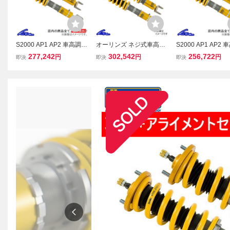
S2000 AP1 AP2 車高調
オーリンズ ネジ式車高・
S2000 AP1 AP2 
オーリンズ ネジ式車高・
全長調整モデル HAL ラバ
オーリンズ ネジ式
277,242
302,542
256,722
円
円
円
即決
即決
即決
全長調整モデル HAL ラバ
ーブッシュマウント仕様
全長調整モデル HA
ーブッシュマウント仕様
コンプリートキット S200
ーブッシュマウン
コンプリートキット 車高
0 AP1/AP2 取付セット ア
スプリングレスキッ
調整キット
ライメント込
高調整キット