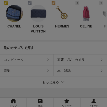
1
2
3
4
5
CHANEL
LOUIS
HERMES
CELINE
P
VUITTON
別のカテゴリで探す
コンピュータ
家電、AV、カメラ
音楽
本、雑誌
もっと見る
トップ
出品
ウォッチ
マイオク