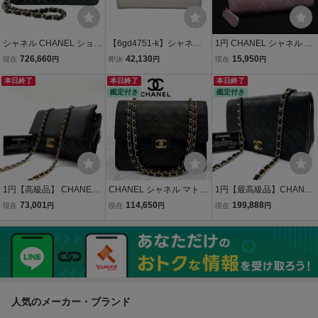
シャネル CHANEL ショル
【6gd4751-k】シャネル
1円 CHANEL シャネル コ
ダーバッグ A69900 ミニ
カードケース マトラッセ
コマーク マトラッセ ラム
726,660
42,130
15,950
現在
円
即決
円
現在
円
マトラッセ ラムスキン 黒
ラムスキン シルバー シル
スキン コインケース コイ
チェーンショルダー/シル
本日終了
バー金具【中古】レディ
本日終了
ンパース 小銭入れ レディ
本日終了
鑑定付き
鑑定付き
バー金具/メタルシリアル
ース
ース ピンク系 HF0447
プレート バッグ
1円【高級品】 CHANEL
CHANEL シャネル マトラ
1円【最高級品】CHANEL
シャネル マトラッセ ラム
ッセ定番 ラムスキン ダブ
シャネル マトラッセ ラム
73,001
114,650
199,888
現在
円
現在
円
現在
円
スキン ココマーク チェー
ルチェーン25ショルダー
スキン ココマーク チェー
ン ショルダーバッグ ター
バッグ ブラック ゴールド
ン ショルダーバッグ ブラ
ンロック ブラック 黒 ゴー
金具
ック 黒 ゴールド金具 ター
ルド金具
ンロック
人気のメーカー・ブランド