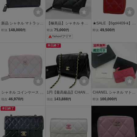
新品 シャネル マトラッセ
【極美品】シャネル キャ
★SALE 【6gd4409-k】シ
コインケース カードケー
ビアスキン カードケー
ャネル コインケース マト
148,000
75,000
49,500
即決
円
即決
円
即決
円
ス ラムスキン ソーブラッ
ス コインケース 小銭
ラッセ キャビアスキン ボ
Yahoo!フリマ
クAP0216 国内完売済み
入れ
ルドー シルバー金具【中
【中古】9744
古】レディース
本日終了
送料無料
鑑定付き
シャネル コインケース シ
1円【最高級品】CHANEL
CHANEL シャネル マトラ
ルバー金具 マトラッセ キ
シャネル マトラッセ シン
ッセ コインケース カード
46,970
143,888
100,000
現在
円
現在
円
即決
円
ャビアスキン 31番台 ココ
グルフラップ チェーンシ
ケース キャビアスキン A
マーク レディース CHAN
本日終了
ョルダーバッグ ラムスキ
P2570 ピンク ゴールド金
EL
ン ゴールド金具 ブラック
具 ランダム番 小物 小銭入
黒 ポーチ付
れ 箱付き