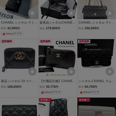
CHANEL シャネル マトラ
超美品シャネルCHANEL
CHANEL シャネル マトラ
ッセ カードケース 黒
ヴィンテージVintageマト
ッセ チェーンショルダー
42,000
279,800
250,000
即決
円
現在
円
即決
円
ラッセデカココマークシ
バッグ ラムスキン 黒 シル
Yahoo!フリマ
ルバーSV金具リュックサ
バー金具 ギャラ欠品 S2
ックバッグパック黒銀ラ
55307
送料無料
送料無料
送料無料
ムスキンシールカード
新品 シャネル 19 コイン
【付属品完備】CHANEL
シャネル CHANEL ラムス
ケース カードケース ラム
シャネル マトラッセ ラム
キン タイムレス フラグ
168,000
30,778
84,700
即決
円
即決
円
即決
円
スキン マトラッセ 黒 国内
スキン コインケース 小銭
メントケース 黒 マトラッ
Yahoo!フリマ
Yahoo!フリマ
完売済み AP0949【中
入れ 財布 ブラック 黒 ギ
セ ココマーク 財布 黒 レ
古】7298-1
ャランティ付
ザー コインケース
本日終了
本日終了