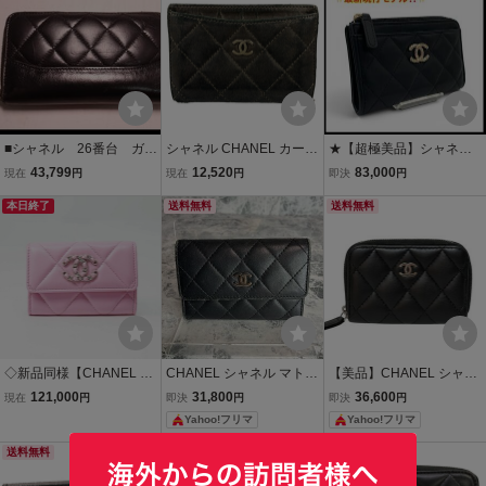
■シャネル 26番台 ガブ
シャネル CHANEL カード
★【超極美品】シャネル
リエル エイジドカー
ケース マトラッセ ラムス
CHANEL ラムスキン マト
43,799
12,520
83,000
現在
円
現在
円
即決
円
フ ラウンドファスナー
キン 黒 シルバー金具 財布
ラッセ コインカードケー
長財布 CHANEL■0723o
本日終了
送料無料
ス ゴールド金具 ランダム
送料無料
l161-4D
シリアル★
◇新品同様【CHANEL シ
CHANEL シャネル マトラ
【美品】CHANEL シャネ
ャネル】シャネル 19ライ
ッセ カードケース 黒 ラム
ル マトラッセ コイン
121,000
31,800
36,600
現在
円
即決
円
即決
円
ン ラムスキン マトラッセ
スキン ブラック コインケ
ケース 小物入れ ラム
Yahoo!フリマ
Yahoo!フリマ
カードケース AP1790 ピ
ース ココマーク
スキン
ンク/シルバー金具
送料無料