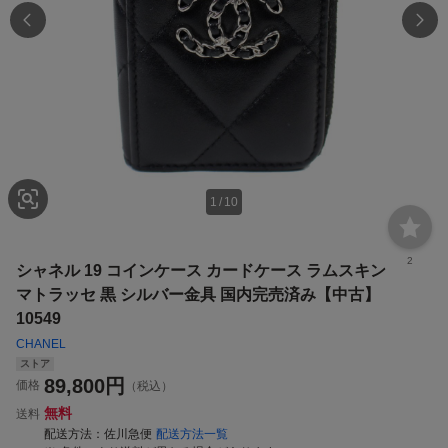
1
/
10
2
シャネル 19 コインケース カードケース ラムスキン
マトラッセ 黒 シルバー金具 国内完売済み【中古】
10549
CHANEL
ストア
89,800
円
価格
（税込）
無料
送料
配送方法
佐川急便
配送方法一覧