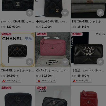
シャネル CHANEL カード
◆美品◆CHANEL シャネ
1円 CHANEL シャネル ロ
ケース マトラッセ レディ
ル◆マトラッセ◆キャビ
ゴ チョコバー ラムスキン
127,000
1,100
15,448
即決
円
現在
円
現在
円
ース ブランド キャビアス
アスキン◆スマホケース
コインケース 小銭入れ カ
キン ブラック シルバー金
送料無料
◆ブラック ゴールド金具
送料無料
ードケース カード入れ レ
送料無料
具 名刺入れ コンパクト シ
◆ココマーク◆非売品 ノ
ディース ライトブルー系
ンプル 黒
ベルティ◆A18156
HE1630
CHANEL シャネル マトラ
CHANEL シャネル コイン
【美品】シャネル19 マト
ッセ ココマーク レディー
ケース マトラッセ ピンク
ラッセ ラムスキン 三
66,500
50,800
85,300
即決
円
即決
円
即決
円
ス コインケース 小銭入れ
ラムスキン カードケース
つ折り財布 ブラック 1
Yahoo!フリマ
Yahoo!フリマ
Yahoo!フリマ
ゴールド金具 ブラック 黒
フラグメントケース ココ
171
レザー ラムスキン
マーク
送料無料
送料無料