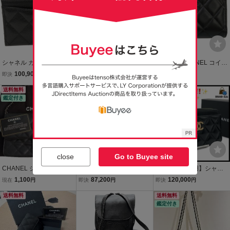
シャネル カードケース マ
シャネル コインケース カ
シャネル CHANEL コイン
トラッセ クラシック キャ
ードケース シルバー金具
ケース マトラッセ ラムス
100,900
37,620
122,078
即決
円
現在
円
現在
円
ビアスキン 黒xボルドー
キャビアスキン マトラッ
キン 黒 ラウンドファスナ
シルバー金具 AP0213
送料無料
セ 30番台 レディース CH
ー 財布
送料無料
鑑定付き
ANEL
close
Go to Buyee site
CHANEL シャネル マトラ
シャネル CHANEL ラムス
★【ほぼ未使用】シャネ
ッセ ショルダーバッグ ラ
キン タイムレス フラグ
ル CHANEL マトラッセ
1,100
87,200
120,000
現在
円
即決
円
即決
円
ムスキン ブラック シルバ
メントケース 黒 マトラッ
シャイニングカーフスキ
ー金具
送料無料
セ ココマーク 財布 黒 コ
ン コインカードケース ゴ
送料無料
鑑定付き
インケース ウォレット カ
ールド金具 メンズ レディ
ードケース
ース★