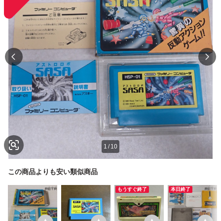
1
/
10
この商品よりも安い類似商品
もうすぐ終了
本日終了