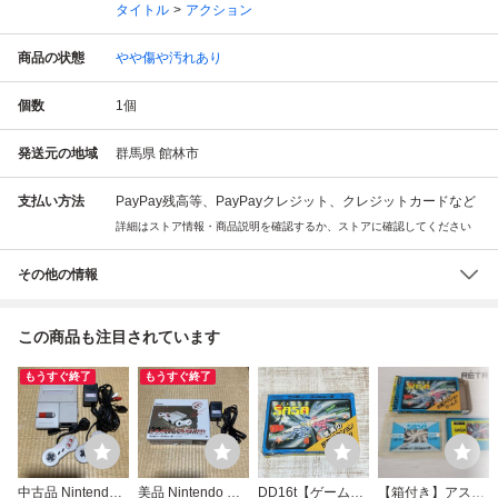
タイトル
アクション
商品の状態
やや傷や汚れあり
個数
1
個
発送元の地域
群馬県 館林市
支払い方法
PayPay残高等、PayPayクレジット、クレジットカードなど
詳細はストア情報・商品説明を確認するか、ストアに確認してください
その他の情報
この商品も注目されています
もうすぐ終了
もうすぐ終了
中古品 Nintendo
美品 Nintendo フ
DD16t【ゲーム】
【箱付き】アスト