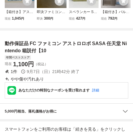
【箱付き】アスト
即決ファミコンソ
スペランカー SPE
【箱付き】パルテ
ロロボ・ササ ファ
フト アストロロボ
LUNKER アイレ
ナの鏡（ディスク
1,045
300
427
792
現在
円
即決
円
現在
円
現在
円
ミコン FC
SASA アストロロ
ム販売 任天堂 Nint
システム） ファミ
ボササ
endo ファミリー
コン FC
コンピュータ ファ
ミコン FC ソフト
動作保証品 FC ファミコン アストロロボ SASA 任天堂 Ni
カセット カートリ
ッジ
ntendo 箱説付【10
年間ベストストア
1,100
円
現在
（税込）
1
件
9月7日（日）21時42分
終了
やや傷や汚れあり
あなただけの特別なクーポンを受け取れます
詳細
5,000円相当、落札価格がお得に
スマートフォンをご利用のお客様は「続きを見る」をクリックし