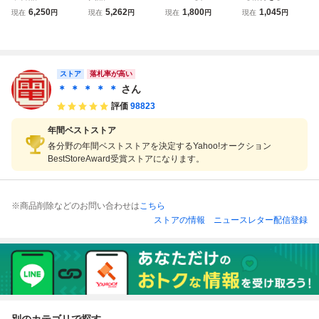
ファミリーコンピ
ァミリーコンピュ
FC ファミコン ア
ロロボ・ササ ファ
6,250
5,262
1,800
1,045
現在
円
現在
円
現在
円
現在
円
ュータ HVC-101
ータ HVC-101 本
ストロロボ SASA
ミコン FC
本体 コントローラ
体 コントローラー
任天堂 Nintendo
ー 箱無し レトロ
箱有り レトロ ゲ
箱説付
ゲーム機 ファミコ
ーム機 ファミコン
ン 任天堂 稼動品
任天堂 稼動品 ①
ストア
落札率が高い
③
＊ ＊ ＊ ＊ ＊
さん
評価
98823
年間ベストストア
各分野の年間ベストストアを決定するYahoo!オークション
BestStoreAward受賞ストアになります。
※商品削除などのお問い合わせは
こちら
ストアの情報
ニュースレター配信登録