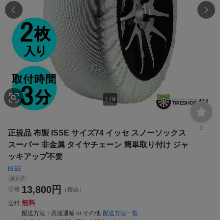
1
/
9
3
正規品 布製 ISSE サイズ74 イッセ スノーソックス
スーパー 非金属 タイヤチェーン 簡単取り付け ジャ
ッキアップ不要
ISSE
ストア
13,800
円
価格
（税込）
無料
送料
配送方法
西濃運輸 or その他
配送方法一覧