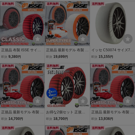
プ2 非金属 タイヤチェー
送料無料
チェーン 簡単取り付け ジ
送料無料
プ2 非金属 タイヤチェー
送料無料
ン ジャッキアップ不要
ャッキアップ不要
ン ジャッキアップ不要
正規品 布製 ISSE サイズ6
正規品 最新モデル 布製 IS
イッセ C50074 サイズ74
6 イッセ スノーソックス
SE サイズ58 イッセ スノ
ISSE スノーソックス(布
9,380
19,699
15,155
即決
円
即決
円
即決
円
クラシック 非金属 タイヤ
ーソックス スーパー タイ
製タイヤチェーン) スーパ
チェーン 簡単取り付け ジ
送料無料
プ2 非金属 タイヤチェー
送料無料
ー チェーン規制適合 [代
送料無料
ャッキアップ不要
ン ジャッキアップ不要
引・ゆっくり払い不可]84
12418002606
正規品 最新モデル 布製 IS
お得な2個セット 正規品
正規品 最新モデル 布製 IS
SE サイズ74 イッセ スノ
布製 ISSE サイズ70 クラ
SE サイズ70 イッセ スノ
14,700
18,700
13,936
即決
円
即決
円
即決
円
ーソックス クラシック タ
シック 予備 スペアに イッ
ーソックス クラシック タ
イプ2 非金属 タイヤチェ
送料無料
セ スノーソックス 非金属
送料無料
イプ2 非金属 タイヤチェ
送料無料
ーン ジャッキアップ不要
タイヤチェーン ジャッキ
ーン ジャッキアップ不要