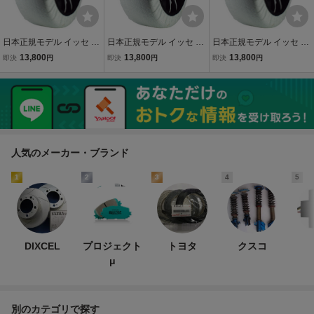
日本正規モデル イッセ ス
日本正規モデル イッセ ス
日本正規モデル イッセ ス
ノーソックス 布製タイヤ
ノーソックス 布製タイヤ
ノーソックス 布製タイヤ
13,800
13,800
13,800
即決
円
即決
円
即決
円
チェーン スーパーモデル
チェーン スーパーモデル
チェーン スーパーモデル
70 175/60R19 19インチ
70 265/35R22 22インチ
70 195/75R17 17インチ
対応 ISSE
対応 ISSE
対応 ISSE
人気のメーカー・ブランド
1
2
3
4
5
DIXCEL
プロジェクト
トヨタ
クスコ
μ
別のカテゴリで探す