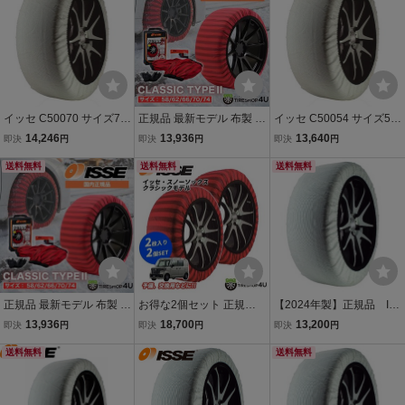
アップ不要
イッセ C50070 サイズ70
正規品 最新モデル 布製 IS
イッセ C50054 サイズ54
ISSE スノーソックス(布
SE サイズ62 イッセ スノ
ISSE スノーソックス(布
14,246
13,936
13,640
即決
円
即決
円
即決
円
製タイヤチェーン) スーパ
ーソックス クラシック タ
製タイヤチェーン) スーパ
ー チェーン規制適合 [代
送料無料
イプ2 非金属 タイヤチェ
送料無料
ー チェーン規制適合 [代
送料無料
引・ゆっくり払い不可]84
ーン ジャッキアップ不要
引・ゆっくり払い不可]84
12418002590
12418002552
正規品 最新モデル 布製 IS
お得な2個セット 正規品
【2024年製】正規品 IS
SE サイズ66 イッセ スノ
布製 ISSE サイズ66 クラ
SE SAFETY スノーソック
13,936
18,700
13,200
即決
円
即決
円
即決
円
ーソックス クラシック タ
シック 予備 スペアに イッ
ス SIZE70 スーパー
イプ2 非金属 タイヤチェ
送料無料
セ スノーソックス 非金属
布製タイヤチェーン
送料無料
ーン ジャッキアップ不要
タイヤチェーン ジャッキ
アップ不要