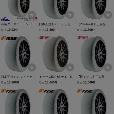
布製タイヤチェーン イッ
日本正規モデル イッセ ス
【2024年製】正規品 IS
セ スノーソックス スーパ
ノーソックス 布製タイヤ
SE SAFETY スノーソック
19,424
13,800
13,200
即決
円
即決
円
即決
円
ー TYPE II 74サイズ 【C5
チェーン スーパーモデル
ス SIZE74 スーパー
2074】 17.5インチ ISSE
70 245/35R21 21インチ
送料無料
布製タイヤチェーン
送料無料
SNOW SOCKS チェーン
対応 ISSE
規制対応品 非金属
日本正規モデル イッセ ス
イッセ C50058 サイズ58
【旧モデル】正規品 ISS
ノーソックス 布製タイヤ
ISSE スノーソックス(布
E SAFETY スノーソック
13,800
13,640
11,000
即決
円
即決
円
即決
円
チェーン スーパーモデル
製タイヤチェーン) スーパ
ス SIZE54 スーパー
70 245/40R21 21インチ
ー チェーン規制適合 [代
布製タイヤチェーン
対応 ISSE
引・ゆっくり払い不可]84
12418002569