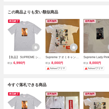
この商品よりも安い類似商品
本日終了
送料無料
送料無料
【良品】 SUPREME シュ
Supreme ナオミキャン
Supreme Lady Pin
プリーム KIM IN RHINES
ベ Tシャツ ホワイト S
6,990
8,000
8,000
円
円
円
即決
即決
即決
TONE TEE NAN GOLDIN
サイズ
Yahoo!フリマ
Yahoo!フリマ
Tシャツ カットソー 半袖
GREY グレー
今すぐ落札できる商品
本日終了
送料無料
送料無料