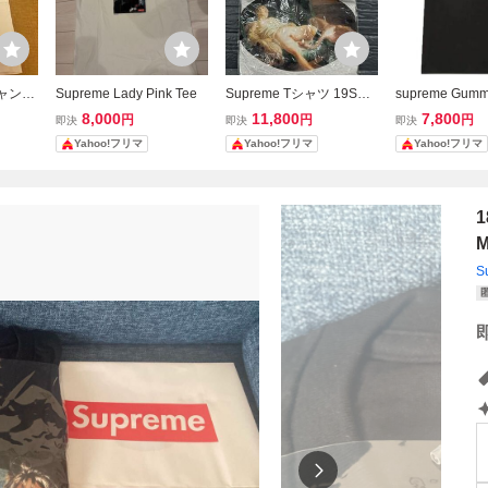
キャン
Supreme Lady Pink Tee
Supreme Tシャツ 19SS F
supreme Gumm
イト S
ine Arts Tee シュプリーム
シュプリーム Bla
8,000
11,800
7,800
円
円
円
即決
即決
即決
Grey
ummo L
Yahoo!フリマ
Yahoo!フリマ
Yahoo!フリマ
S