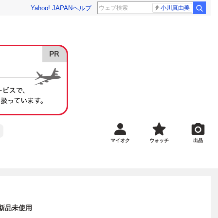
Yahoo! JAPAN
ヘルプ
小川真由美
マイオク
ウォッチ
出品
付き 新品未使用