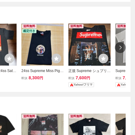
送料無料
送料無料
送料無料
鑑定付き
4ss Satch
24ss Supreme Miss Pigg
正規 Supreme シュプリー
Supreme A
e Lサイズ シ
y Tee Tシャツ 黒 M ブラ
ム Christopher Walken Ki
プリーム T
8,300
7,600
7,000
円
円
即決
即決
即決
リスコルト
ック
ng Of New York Tee L Tシ
Yahoo!フリマ
Yahoo!
ダーナン
ャツ
ャツ
送料無料
送料無料