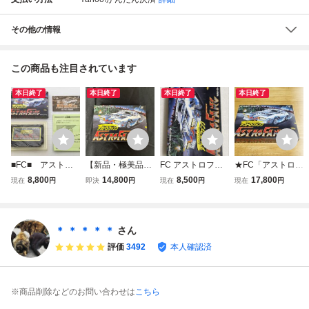
その他の情報
この商品も注目されています
本日終了
本日終了
本日終了
本日終了
■FC■ アスト
【新品・極美品】
FC アストロファ
★FC「アストロフ
ロ・ファング /
アストロファン
ング ファミコン
ァング(ASTRO FA
8,800
14,800
8,500
17,800
現在
円
即決
円
現在
円
現在
円
FC056
グ FC ファミコ
NG)」箱・取説付
ン コレクション
き/A-WAVE/ファミ
品 ファミリーコ
コン/FAMILY COM
ンピューター レ
PUTER/ACTRCE/
＊ ＊ ＊ ＊ ＊
さん
トロゲーム 当時
レトロゲーム/ブラ
評価
3492
本人確認済
物
ックライン★
※商品削除などのお問い合わせは
こちら