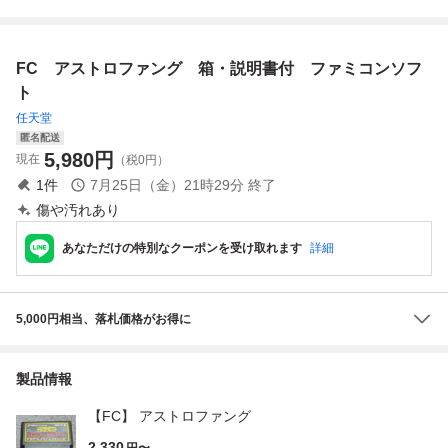
中古動作品 FC
ク
FC アストロファング 箱・説明書付 ファミコンソフ
ト
任天堂
匿名配送
5,980
円
現在
（税0円）
1
件
7月25日（金）21時29分
終了
傷や汚れあり
あなただけの特別なクーポンを受け取れます
詳細
5,000円相当、落札価格がお得に
製品情報
【FC】 アストロファング
2,330
円〜