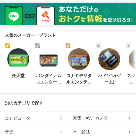
人気のメーカー・ブランド
1
2
3
4
5
任天堂
バンダイナム
コナミデジタ
ハドソン(ゲ
スク
コエンターテ
ルエンタテイ
ーム)
エ
インメント
ンメント
別のカテゴリで探す
コンピュータ
家電、AV、カメラ
音楽
本、雑誌