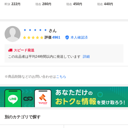
ーツ」ソフトのみ
ト◆ハイパースポ
リーコンピュータ
ュータ ソフト ハ
222
280
450
440
即決
円
現在
円
現在
円
現在
円
ーツ（イタミ）
ソフト ハイパース
イパースポーツ
ポーツ 動作確認済
み ソフトのみ
＊ ＊ ＊ ＊ ＊
さん
評価
4961
本人確認済
スピード発送
この出品者は平均24時間以内に発送しています
詳細
※商品削除などのお問い合わせは
こちら
別のカテゴリで探す