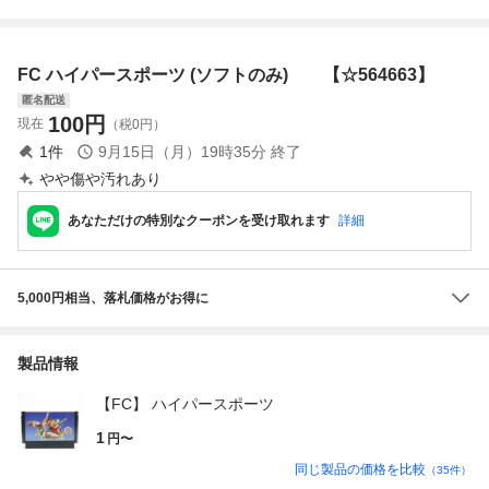
FC ハイパースポーツ (ソフトのみ) 【☆564663】
匿名配送
100
円
現在
（税0円）
1
件
9月15日（月）19時35分
終了
やや傷や汚れあり
あなただけの特別なクーポンを受け取れます
詳細
5,000円相当、落札価格がお得に
製品情報
【FC】 ハイパースポーツ
1
円〜
同じ製品の価格を比較
（
35
件）