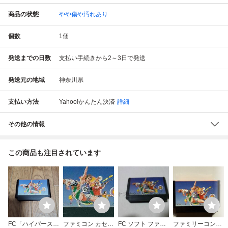
商品の状態
やや傷や汚れあり
個数
1
個
発送までの日数
支払い手続きから2～3日で発送
発送元の地域
神奈川県
支払い方法
Yahoo!かんたん決済
詳細
その他の情報
この商品も注目されています
FC「ハイパースポ
ファミコン カセッ
FC ソフト ファミ
ファミリーコンピ