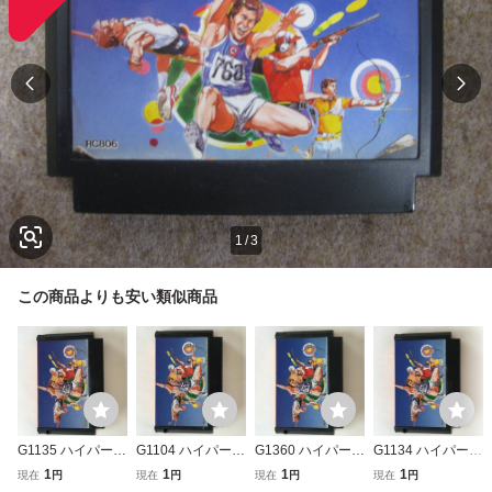
1
/
3
この商品よりも安い類似商品
G1135 ハイパース
G1104 ハイパース
G1360 ハイパース
G1134 ハイパース
ポーツ
ポーツ
ポーツ
ポーツ
1
1
1
1
現在
円
現在
円
現在
円
現在
円