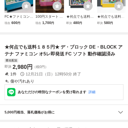
FC★ファミコン★
100円スタート 動
★何点でも送料１
★何点でも送料１
1942★カプコン★
作確認 アテナ
８５円★ ドラゴン
８５円★ スーパー
600
1,700
480
580
現在
円
現在
円
即決
円
即決
円
クリックポスト18
ファミコン FC AT
スピリット 新たな
マリオブラザーズ
5円
HENA ファミコン
る伝説 ファミコン
ファミコン ツ30
ソフト ソフトのみ
ツ34レ即発送 FC
レ即発送 FC ソフ
SNK
ソフト 動作確認済
ト 動作確認済み
★何点でも送料１８５円★ デ・ブロック DE・BLOCK ア
み
テナ ファミコン オ5レ即発送 FC ソフト 動作確認済み
匿名配送
2,980
円
即決
（税0円）
1
件
12月21日（日）12時50分
終了
傷や汚れあり
あなただけの特別なクーポンを受け取れます
詳細
5,000円相当、落札価格がお得に