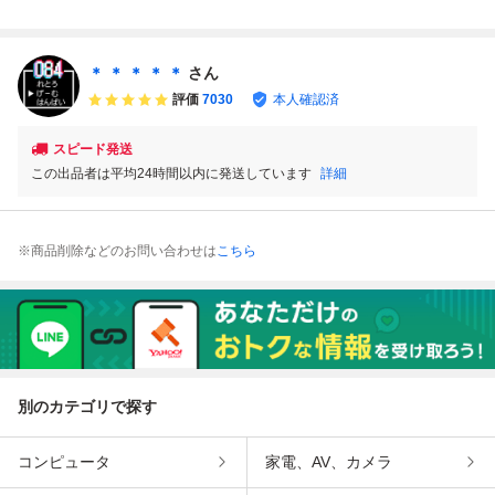
クリックポスト18
ファミコン FC AT
ーブロック ファミ
THENA ファミコ
5円
HENA ファミコン
コン ツ19レ即発
ン ソ35レ即発送 F
ソフト ソフトのみ
送 FC ソフト 動作
C ソフト 動作確認
SNK
確認済み
済み
＊ ＊ ＊ ＊ ＊
さん
評価
7030
本人確認済
スピード発送
この出品者は平均24時間以内に発送しています
詳細
※商品削除などのお問い合わせは
こちら
別のカテゴリで探す
コンピュータ
家電、AV、カメラ