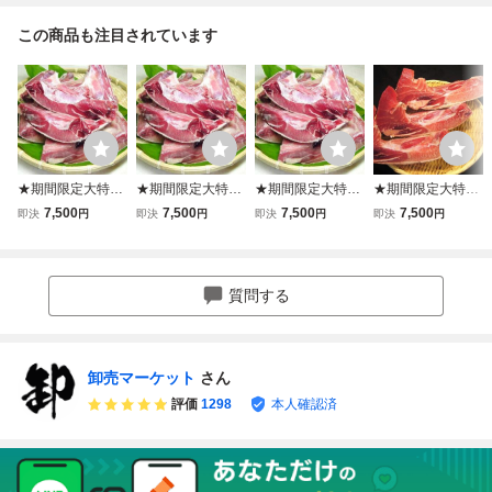
この商品も注目されています
★期間限定大特
★期間限定大特
★期間限定大特
★期間限定大特
価！「天然キハダ
価！「天然キハダ
価！「天然キハダ
価！「大鉢鮪か
7,500
7,500
7,500
7,500
即決
円
即決
円
即決
円
即決
円
鮪カマ」約5kg(40
鮪カマ」約5kg(40
鮪 カマ」約5kg(4
ま」約5kg(500ｇ
0ｇ前後/1個) 網焼
0ｇ前後/1個) 網焼
00ｇ前後/1個) 網
前後/1個) 脂がの
き、オーブン焼
き、オーブン焼
焼き、オーブン焼
ってます！網焼
き、煮付などでお
き、煮付などでお
き、煮付などでお
き、オーブン焼
質問する
召し上がりくださ
召し上がりくださ
召し上がりくださ
き、煮付などでお
い
い
い
召し上がりくださ
い！
卸売マーケット
さん
評価
1298
本人確認済