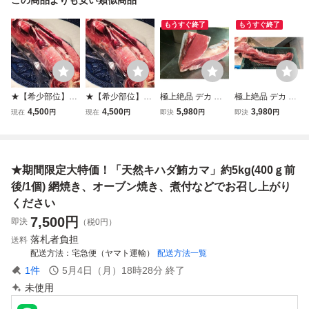
もうすぐ終了
もうすぐ終了
★【希少部位】
★【希少部位】
極上絶品 デカ カ
極上絶品 デカ カ
「マグロカマ」約
「マグロカマ」約
マトロ刺身 天然
マトロ 天然 本マ
4,500
4,500
5,980
3,980
現在
円
現在
円
即決
円
即決
円
3kg マグロ カマ
3kg マグロ カマ
本マグロ カマ 1
グロ カマ 1個 約
脂のり抜群 特大
脂のり抜群 特大
個 約1～1.3kg前後
500g前後 ２本
新鮮 冷凍 塩焼き
新鮮 冷凍 塩焼き
稀少
稀少
BBQ
BBQ
★期間限定大特価！「天然キハダ鮪カマ」約5kg(400ｇ前
後/1個) 網焼き、オーブン焼き、煮付などでお召し上がり
ください
7,500
円
即決
（税0円）
落札者負担
送料
配送方法
宅急便（ヤマト運輸）
配送方法一覧
1
件
5月4日（月）18時28分
終了
未使用