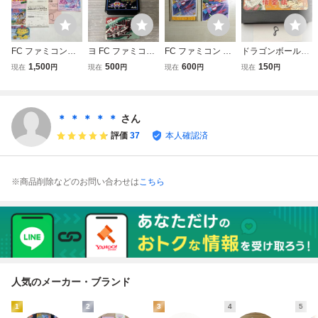
FC ファミコン
ヨ FC ファミコン
FC ファミコン デ
ドラゴンボール3
リップルアイラン
ギャラガ 箱付 動
ィスクシステム デ
悟空伝 任天堂
1,500
500
600
150
現在
円
現在
円
現在
円
現在
円
ド 箱 ソフト 説
作未確認 ym125
ィスクカード / 謎
FC ファミコン
明書
5
の壁 ブロックくず
ソフトのみ 接点
し
洗浄済 SAKA8
＊ ＊ ＊ ＊ ＊
さん
評価
37
本人確認済
※商品削除などのお問い合わせは
こちら
人気のメーカー・ブランド
1
2
3
4
5