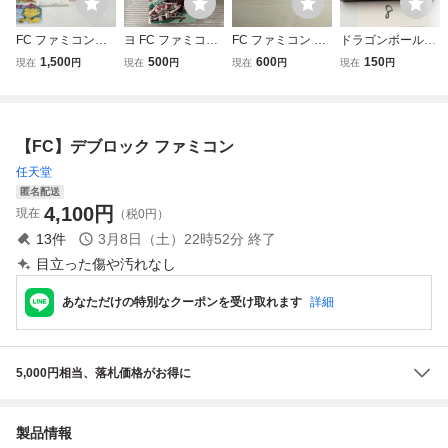
FC ファミコン
ヨ FC ファミコン
FC ファミコン デ
ドラゴンボール3
リップルアイラン
ギャラガ 箱付 動
ィスクシステム デ
悟空伝 任天堂
1,500
500
600
150
現在
円
現在
円
現在
円
現在
円
ド 箱 ソフト 説
作未確認 ym125
ィスクカード / 謎
FC ファミコン
明書
5
の壁 ブロックくず
ソフトのみ 接点
し
洗浄済 SAKA8
【FC】デブロック ファミコン
任天堂
匿名配送
4,100
円
現在
（税0円）
13
件
3月8日（土）22時52分
終了
目立った傷や汚れなし
あなただけの特別なクーポンを受け取れます
詳細
5,000円相当、落札価格がお得に
製品情報