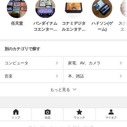
任天堂
バンダイナム
コナミデジタ
ハドソン(ゲ
スク
コエンターテ
ルエンタテイ
ーム)
エ
インメント
ンメント
別のカテゴリで探す
コンピュータ
家電、AV、カメラ
音楽
本、雑誌
もっと見る
トップ
出品
ウォッチ
マイオク