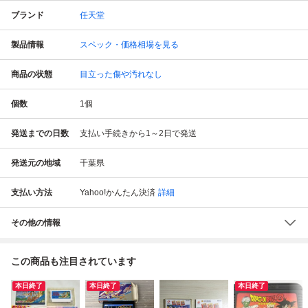
ブランド
任天堂
製品情報
スペック・価格相場を見る
商品の状態
目立った傷や汚れなし
個数
1
個
発送までの日数
支払い手続きから1～2日で発送
発送元の地域
千葉県
支払い方法
Yahoo!かんたん決済
詳細
その他の情報
この商品も注目されています
本日終了
本日終了
本日終了