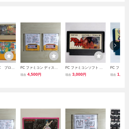
C ブロデ
FC ファミコン ディスク
FC ファミコンソフト ス
FC ファミ
パータイ
システム ディスクカード
ウィートホーム CAP-EH
ッピーキッ
4,500
3,000
1,034
円
円
現在
現在
現在
ルダーダ
2本セット / タイムツイス
起動確認済
R TIME
ト 前編 後編
ASH アク
簡易消毒