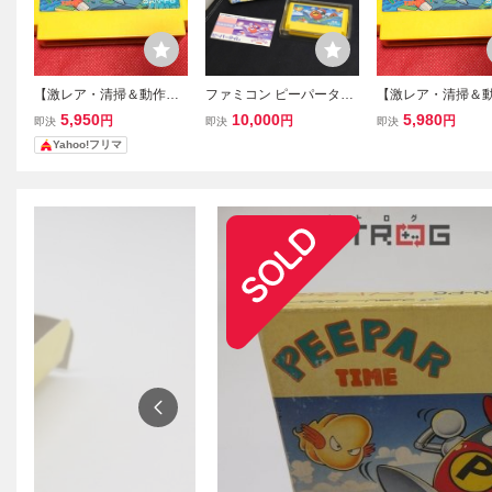
【激レア・清掃＆動作確
ファミコン ピーパータイ
【激レア・清掃＆
認済】FC ファミコン『ピ
ム 外箱 取説あり 箱破れ
認済】FC ファミ
5,950
10,000
5,980
円
円
円
即決
即決
即決
ーパータイム（PEEPAR
あり (08018米
ーパータイム（PEE
Yahoo!フリマ
TIME）』 コレクター・
TIME）』 コレク
マニア必見・まとめて・
マニア必見・まと
大量
大量