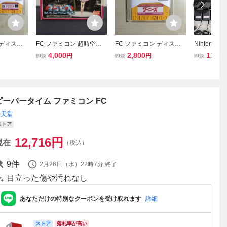
 ディスク
FC ファミコン 超時空要
FC ファミコン ディスク
Nintend
スクカード
塞マクロス ソフト ハガキ
システム ディスクカード
ァミコン・
4,000
2,800
11,25
円
円
即決
即決
即決
タイムツイス
箱説付 (08068米
/ グーニーズ
正品ACアダプ
002) 45
源ケーブル/F
ンク品
ピーパータイム ファミコン FC
任天堂
ストア
12,716
円
現在
（税込）
9
件
2月26日（水）22時7分
終了
目立った傷や汚れなし
あなただけの特別なクーポンを受け取れます
詳細
ストア
落札率が高い