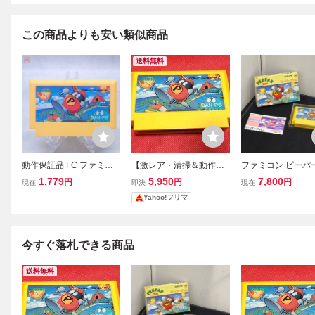
この商品よりも安い類似商品
送料無料
動作保証品 FC ファミコ
【激レア・清掃＆動作確
ファミコン ピーパ
ン ピーパータイム【PP
認済】FC ファミコン『ピ
ム 外箱 取説あり 
1,779
5,950
7,800
円
円
円
現在
即決
現在
ーパータイム（PEEPAR
あり (08018米
Yahoo!フリマ
TIME）』 コレクター・
マニア必見・まとめて・
大量
今すぐ落札できる商品
送料無料