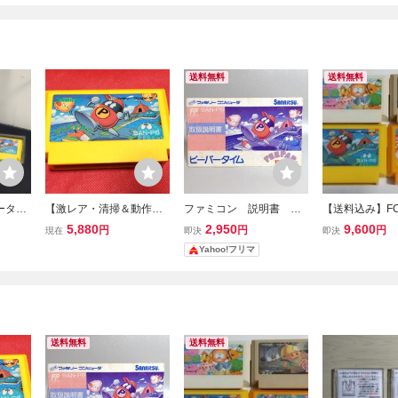
送料無料
送料無料
ータイ
【激レア・清掃＆動作確
ファミコン 説明書 ピ
【送料込み】F
箱破れ
認済】FC ファミコン『ピ
ーパータイム
ィランド ピー
5,880
2,950
9,600
円
円
円
現在
即決
即決
ーパータイム（PEEPAR
ム 迷宮島 バ
Yahoo!フリマ
TIME）』 コレクター・
ッシュ PEEPA
マニア必見・まとめて・
BOULDER D
大量
ションパズル 
済
送料無料
送料無料