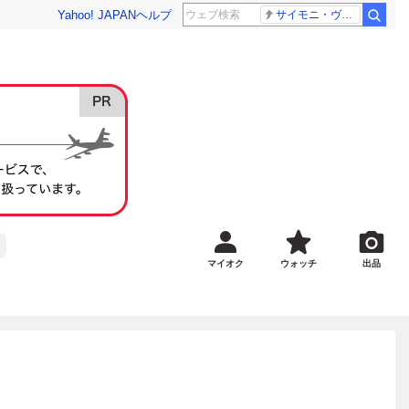
Yahoo! JAPAN
ヘルプ
サイモニ・ヴニランギ 死去
マイオク
ウォッチ
出品