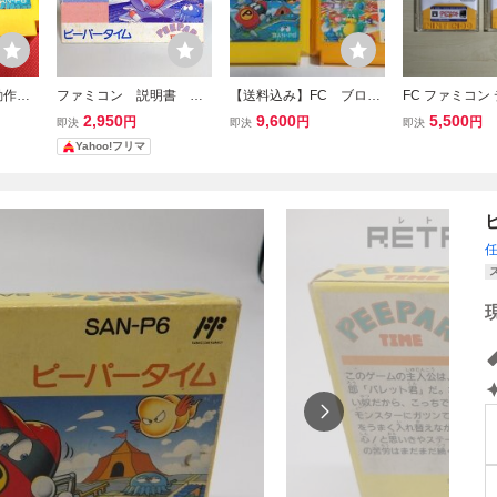
動作確
ファミコン 説明書 ピ
【送料込み】FC ブロデ
FC ファミコン
コン『ピ
ーパータイム
ィランド ピーパータイ
システム ディ
2,950
9,600
5,500
円
円
円
即決
即決
即決
PAR
ム 迷宮島 バルダーダ
2本セット / 
Yahoo!フリマ
ター・
ッシュ PEEPAR TIME
ト 前編 後編
めて・
BOULDER DASH アク
ションパズル 簡易消毒
済