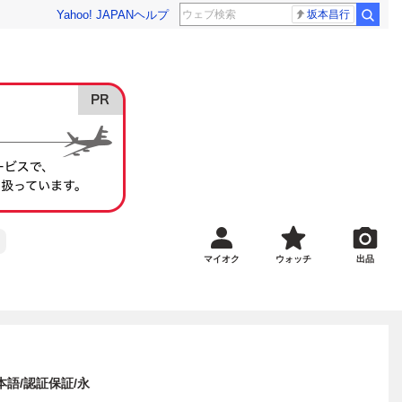
Yahoo! JAPAN
ヘルプ
坂本昌行
マイオク
ウォッチ
出品
[日本語/認証保証/永