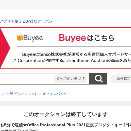
アプリで使えるお得なクーポン
すべてのカテゴリ
＋条件指定
s
一般ビジネスソフト
オフィスパック
このオークションは終了しています
分で送信★Office Professional Plus 2021正規プロダクトキー 