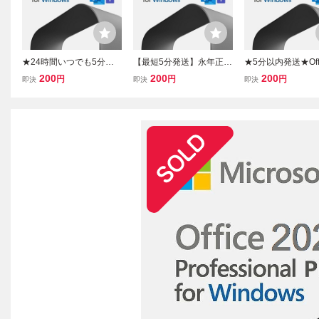
★24時間いつでも5分で
【最短5分発送】永年正規
★5分以内発送★Offic
送信★Office Professional
保証 Office 2021 Professi
ofessional Plus 
200
200
200
円
円
円
即決
即決
即決
Plus 2021正規プロダクト
onal Plus プロダクトキー
プロダクトキー [日
キー [日本語/認証保証/永
正規 オフィス2021 日本
認証保証/永久/ラ
久/ライセンスキー/Word/
語 Access Word Excel Po
キー/Word/Excel/Pr
Excel/Pro]
werPoint