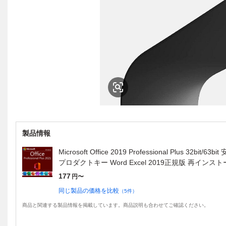
製品情報
Microsoft Office 2019 Professional Plus 
プロダクトキー Word Excel 2019正規版 再インス
177
円〜
同じ製品の価格を比較
（
5
件）
商品と関連する製品情報を掲載しています。商品説明も合わせてご確認ください。