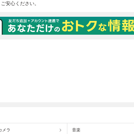
カメラ
音楽