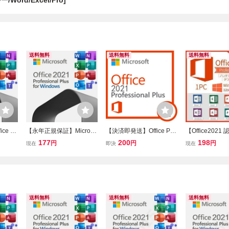
Word/Excel/Pro]
送料無料
送料無料
送料無料
e Pr
【永年正規保証】Microso
【決済即発送】Office Prof
【Office2021
2021正規
ft Office 2021 Professiona
essional Plus 2021正規プ
Microsoft Offic
177
200
198
円
円
円
現在
即決
現在
本語/
l Plus オフィス2021 プロ
ロダクトキー [日本語/認
essional Plu
イセンス
ダクトキー 正規 Word Ex
証保証/永久/ライセンスキ
21 プロダクト
o]
cel 日本語
ー/Word/Excel/Pro]
Word Excel Po
送料無料
送料無料
送料無料