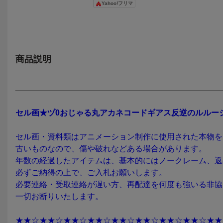
Yahoo!フリマ
ェミア ユフィ
画 レイアウト 
ト 設定資料 ア
ーク
商品説明