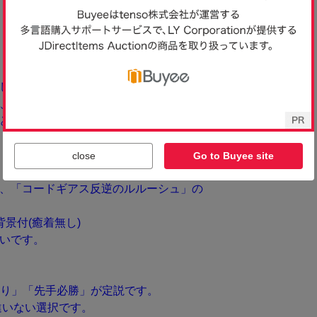
close
Go to Buyee site