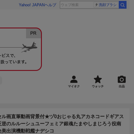
Yahoo! JAPAN
ヘルプ
洗顔ブラシ
マイオク
ウォッチ
出品
セル画直筆動画背景付★ヅ0おじゃる丸アカネコードギアス
反逆のルルーシュユーフェミア銀魂たまやしまじろう役南
央美出演機動戦艦ナデシコ