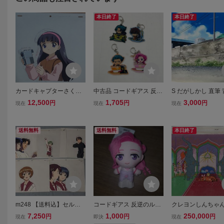
本日終了
本日終了
カードキャプターさくら
中古品 コードギアス 反逆
S だがしかし 直筆
セル画 大道寺知世 2枚セ
のルルーシュ カップイン
アニメ 動画 セル画
12,500
1,705
3,000
円
円
円
現在
現在
現在
ット
シリーズ アクリルキーホ
レイアウト 原動画
ルダー 枢木スザク ユーフ
肉筆 等／Anime Ske
ェミア ジェレミア 4種セ
el／Dagashikashi 
送料無料
送料無料
本日終了
ット
m248 【送料込】セル
コードギアス 反逆のルル
クレヨンしんちゃ
画 To Heart 5枚組
ーシュ ぷれちゃすぬい
筆合致背景付属 
7,250
1,000
250,000
円
円
円
現在
即決
現在
ぐるみ 皇女と騎士 ユーフ
画 10 ♯ 原画