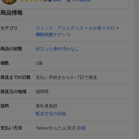
本日終了
本日終了
本日終了
商品情報
カテゴリ
コミック、アニメグッズ
セル画
か行
機動戦艦ナデシコ
商品の状態
目立った傷や汚れなし
 背景 原画
S ブリーチ 直筆 背景 セッ
S ナルト 直筆 背景 森／ア
S ナルト 直
動画 セル
ト ソウルソサエティ／ア
ニメ 動画 原画 セル画 レ
ト／アニメ 
個数
1
個
3,000
3,000
3,000
円
円
現在
現在
現在
原動画 生
ニメ 動画 原画 セル画 レ
イアウト 原動画 生原画
ル画 レイア
ime Sket
イアウト 原動画 生原画
肉筆 等／Anime Sketch C
生原画 肉筆 
発送までの日数
支払い手続きから3～7日で発送
of Recca
肉筆 等／Anime Sketch C
el／Naruto
ketch Cel／
送料無料
本日終了
本日終了
el／BLEACH
発送元の地域
福岡県
送料
落札者負担
配送方法の詳細
ドギアス
コードギアス 反逆のルル
【真作】【WISH】「夢戦
J763(1/1
支払い方法
Yahoo!かんたん決済
詳細
ュ ゼ
ーシュ ポストカード 14枚
士ウイングマン」直筆セ
ス反逆のル
2,500
1,430
100
円
円
円
即決
現在
現在
ーフェミ
ル画・直筆背景・動画 ◆
週来場者特