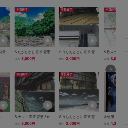
本日終了
本日終了
本日終了
 背景／
S だがしかし 直筆 背景 セ
S うしおととら 直筆 背景
S 烈火の炎 直筆
 原画
ット／アニメ 動画 セル画
セット／アニメ 動画 原画
セット／アニメ 
3,000
3,000
3,000
円
円
円
現在
現在
現在
 生原画
原画 レイアウト 原動画
セル画 レイアウト 原動画
画 レイアウト 
tch C
生原画 肉筆 等／Anime S
生原画 肉筆 等／Anime S
原画 肉筆 等／An
2
ketch Cel／Dagashikashi
ketch Cel／Ushio to Tora
ch Cel／Flame 
本日終了
本日終了
3
ん 直
S ナルト 直筆 背景 2セッ
S うしおととら 直筆 背景
未使用 コー
セル
ト／アニメ 動画 原画 セ
セット／アニメ 動画 原画
反逆のルルーシ
3,000
3,000
4,300
円
円
円
現在
現在
現在
 動
ル画 レイアウト 原動画
セル画 レイアウト 原動画
ロ スザク ユ