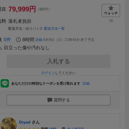
79,999
円
現在
（税0円）
送料
落札者負担
19
配送方法
ゆうパック
配送方法一覧
0
件
8時間
詳細
8月9日（日）21時43分
終了予定
目立った傷や汚れなし
入札する
ログイン
してください
あなただけの特別なクーポンを受け取れます
詳細
質問する
Dryad
さん
評価
1491
本人確認前