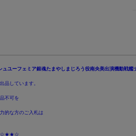
イラス
生原画 肉筆 等／Anime S
生原画 肉筆 等／Anime S
ア ナナリー
ンティ
ketch Cel／Naruto
ketch Cel／Ushio to Tora
クリアファイル
2
ト