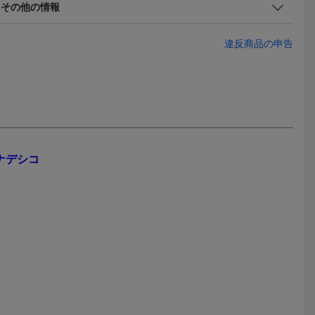
Yahoo!フリマ
その他の情報
 カレン
小川美紅 #26073062
 3枚セッ
違反商品の申告