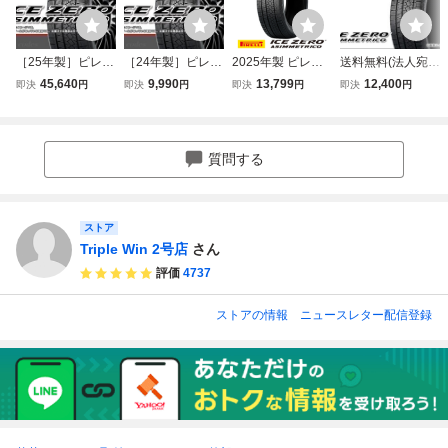
［25年製］ピレリ
［24年製］ピレリ
2025年製 ピレリ
送料無料(法人宛)
アイスゼロアシン
アイスゼロアシン
225/60R18 100H
在庫限 ピレリ ア
45,640
9,990
13,799
12,400
即決
円
即決
円
即決
円
即決
円
メトリコ WINTER
メトリコ WINTER
PIRELLI WINTER
イスゼロアシンメ
ICE ZERO ASIMM
ICE ZERO ASIMM
ICE ZERO ASIMM
トリコ 2025年製
ETRICO 235/60R
ETRICO 235/60R
ETRICO 正規品 ス
235/60R18 107H
18 107H XL 【4本
18 107H XL □4本
タッドレスタイヤ
XL■PIRELLI ICE Z
質問する
セット】□送料込
送料込み総額 43,9
ERO ASIMMETRI
み総額 49,640円
60円
CO 235/60-18【3
8925】
ストア
Triple Win 2号店
さん
評価
4737
ストアの情報
ニュースレター配信登録