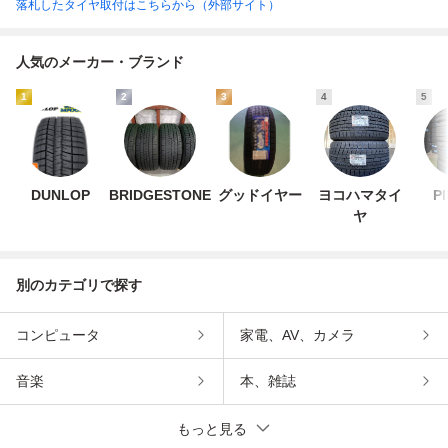
落札したタイヤ取付はこちらから（外部サイト）
人気のメーカー・ブランド
1
2
3
4
5
DUNLOP
BRIDGESTONE
グッドイヤー
ヨコハマタイ
P
ヤ
別のカテゴリで探す
コンピュータ
家電、AV、カメラ
音楽
本、雑誌
もっと見る