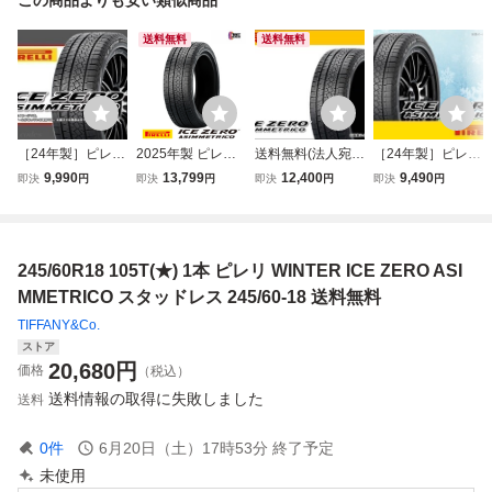
送料無料
送料無料
［24年製］ピレリ
2025年製 ピレリ
送料無料(法人宛)
［24年製］ピレリ
アイスゼロアシン
225/60R18 100H
在庫限 ピレリ ア
アイスゼロアシン
9,990
13,799
12,400
9,490
即決
円
即決
円
即決
円
即決
円
メトリコ WINTER
PIRELLI WINTER
イスゼロアシンメ
メトリコ WINTER
ICE ZERO ASIMM
ICE ZERO ASIMM
トリコ 2025年製
ICE ZERO ASIMM
ETRICO 235/60R
ETRICO 正規品 ス
235/60R18 107H
ETRICO 235/60R
18 107H XL □4本
タッドレスタイヤ
XL■PIRELLI ICE Z
18 107H XL □4本
245/60R18 105T(★) 1本 ピレリ WINTER ICE ZERO ASI
送料込み総額 43,9
ERO ASIMMETRI
送料込み総額 43,9
60円
CO 235/60-18【3
60円
MMETRICO スタッドレス 245/60-18 送料無料
8925】
TIFFANY&Co.
ストア
20,680
円
価格
（税込）
送料情報の取得に失敗しました
送料
0
件
6月20日（土）17時53分
終了予定
未使用