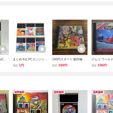
uCAR
まとめ 6点 PCエンジン H
100円スタート 動作確認
ナムコ ワール
リーグ
uCARD Huカード サイド
PCエンジン 戦国麻雀 Hu
ト PCエンジン 
1
100
100
円
円
円
現在
現在
現在
アーム サイバーナイト ネ
カード PCE ハドソン
箱説明書つき
クロスの要塞 パラノイア
琉球 ちびまる子ちゃん 08
15-051
送料無料
送料無料
送料無料