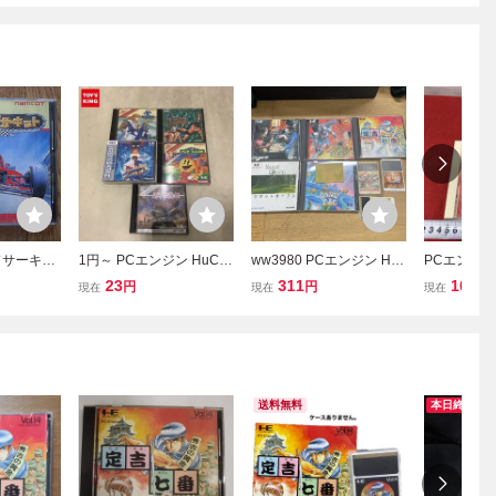
ドサーキッ
1円～ PCエンジン HuCA
ww3980 PCエンジン Hu
PCエンジン
HuCARD
RD ドラゴンスピリット
Card 8本まとめ カトちゃ
レッドアラ
23
311
100
円
円
円
現在
現在
現在
ストリートファイターIIダ
んケンちゃん ファンタジ
ネット ケー
ッシュ 他
ーゾーン
日焼け デ
未確認 CD-
ットゲーム
送料無料
本日終了