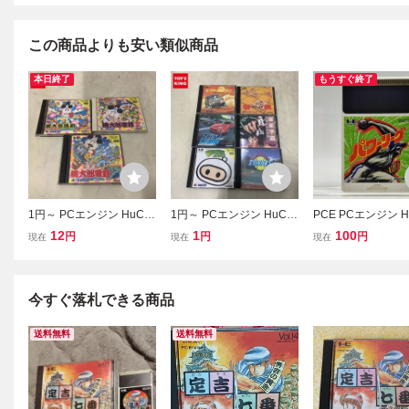
この商品よりも安い類似商品
本日終了
もうすぐ終了
1円～ PCエンジン HuCA
1円～ PCエンジン HuCA
PCE PCエンジン H
RD スーパー桃太郎電鉄
RD ゼロヨンチャンプ フ
D ハドソン パワー
12
1
100
円
円
円
現在
現在
現在
桃太郎活劇 他
ァイナルマッチテニス 他
箱説なし
今すぐ落札できる商品
送料無料
送料無料