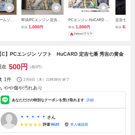
ゲームソフ
即決/PCエンジン 定吉七
PCエンジン HuCARD 定
定吉七番 秀
秀吉の黄金
番 秀吉の黄金
吉七番 秀吉の黄金 Vol.14
エンジン Hu
1,000
1,000
620
円
円
円
即決
即決
即決
ON SOFT
Yahoo!フリマ
トのみ PCE
【C】PCエンジン ソフト HuCARD 定吉七番 秀吉の黄金
500
円
現在
（税0円）
1
件
2月6日（木）21時38分
終了
やや傷や汚れあり
あなただけの特別なクーポンを受け取れます
詳細
＊ ＊ ＊ ＊ ＊
さん
評価
8620
本人確認前