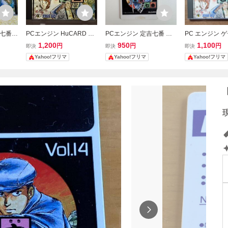
七番
PCエンジン HuCARD 定
PCエンジン 定吉七番 秀
PC エンジン 
RD
吉七番 秀吉の黄金 HUDS
吉の黄金 Vol.14 HuCARD
ト 定吉七番 
1,200
950
1,100
円
円
円
即決
即決
即決
ON SOFT 箱説あり
HUDSON SOFT
Yahoo!フリマ
Yahoo!フリマ
Yahoo!フリマ