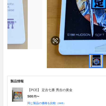
製品情報
【PCE】 定吉七番 秀吉の黄金
500
円〜
同じ製品の価格を比較
（
39
件）