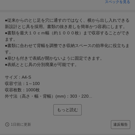
スペックを見る
●従来からのとじ足を穴に通すのではなく、横から出し入れできる
新設計とじ具を採用。書類の抜き差しを簡単かつ容易にします。
●書類を最大１０ｃｍ幅（約１０００枚）まで収容することができ
ます。
●書類に合わせて背幅を調整でき収納スペースの効率化に役立ちま
す。
●扉ひも付きで表紙が開かないように固定できます。
●表紙ととじ具の分別廃棄が可能です。
サイズ：A4-S
収容寸法：1～100
収容枚数：1000枚
外寸法（高さ・幅・背幅）(mm)：303・220...
もっと読む
1日前に更新
違反報告