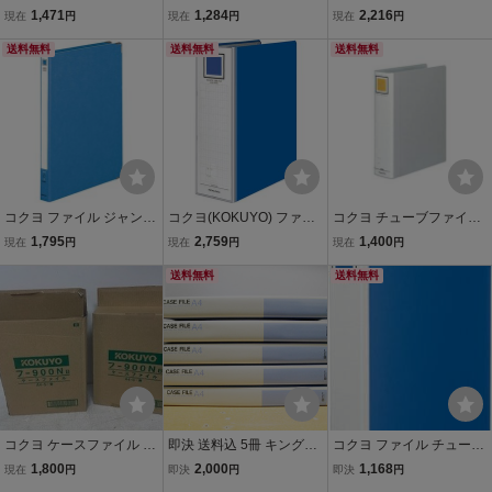
ル リングファイル PP表
ス レバーファイル Z式 A4
ル ガバットパイプ式ファ
1,471
1,284
2,216
現在
円
現在
円
現在
円
紙 A4 縦 青 フ-440NB
縦 120枚収容 青 フ-C320-
イル エコツイン(両開き)
送料無料
3
送料無料
A4 2穴 800枚収容 青 フ-G
送料無料
T680B
コクヨ ファイル ジャンボ
コクヨ(KOKUYO) ファイ
コクヨ チューブファイル
レバーファイル 貼表紙 Z
ル ガバットパイプ式ファ
エコツインＲ Ｓ型 Ａ４縦
1,795
2,759
1,400
現在
円
現在
円
現在
円
式 A4縦 15mm 青 フ-390
イル エコツイン(両開き)
６０ミリとじ ２穴 シルバ
NB
A4 2穴 1200枚収容 青 フ-
送料無料
ー フ‐ＲＴ６６０Ｃ ×４
送料無料
GT6120B
コクヨ ケースファイル A4
即決 送料込 5冊 キングジ
コクヨ ファイル チューブ
青 フ-900NB 紙 10冊×
ム KING JIM ケースファイ
ファイル K2 両開き A4縦
1,800
2,000
1,168
現在
円
即決
円
即決
円
2箱 未使用品 箱買い★
ル A4 青 No.238 とじ厚30
500枚収容 2穴 青 K2フ-E