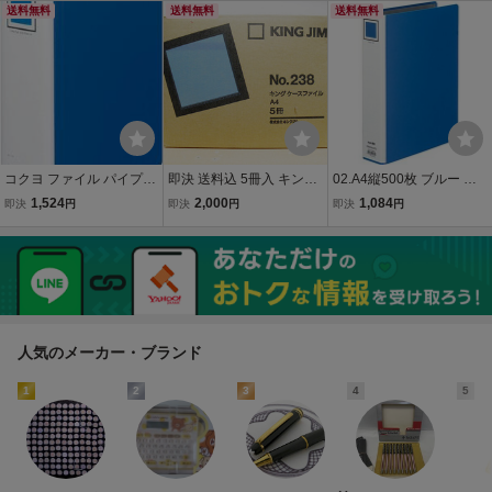
20260519№775
送料無料
mm
送料無料
TB650B
送料無料
コクヨ ファイル パイプ式
即決 送料込 5冊入 キング
02.A4縦500枚 ブルー コ
ファイル エコツインR(両
ジム KING JIM ケースファ
クヨ ファイル チューブフ
1,524
2,000
1,084
即決
円
即決
円
即決
円
開き) A4 2穴 900枚収容
イル A4 青 No.238 とじ厚
ァイル K2 両開き A4縦 50
青 フ-RT690B
30mm 未使用長期保管品
0枚収容 2穴 青 K2フ-ETB
65
人気のメーカー・ブランド
1
2
3
4
5