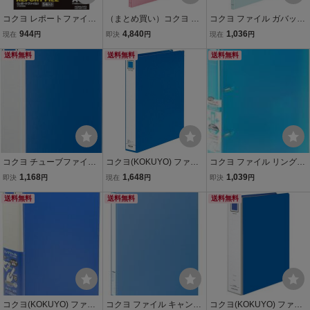
コクヨ レポートファイル
（まとめ買い）コクヨ ガ
コクヨ ファイル ガバット
A4 青 5冊 フ-S100B
バットファイル ひもとじ
ファイル ストロングタイ
944
4,840
1,036
現在
円
即決
円
現在
円
タイプ A4縦 1～100ミリ
プ A4 耐水表紙 1000枚収
送料無料
とじ表紙ひもなしタイプ
送料無料
容 青 フ-VS90B
送料無料
桃 フ-MB90P〔×10〕
コクヨ チューブファイル
コクヨ(KOKUYO) ファイ
コクヨ ファイル リングフ
K2 両開き A4縦 青 K2フ-E
ル リングファイル A4縦 4
ァイル スリムスタイルPP
1,168
1,648
1,039
即決
円
現在
円
即決
円
TB650B 500枚収容| 2穴
穴 青 フ-494NB
シート表紙 A4 220枚 青
送料無料
送料無料
フ-URFC430LB
送料無料
コクヨ(KOKUYO) ファイ
コクヨ ファイル キャンパ
コクヨ(KOKUYO) ファイ