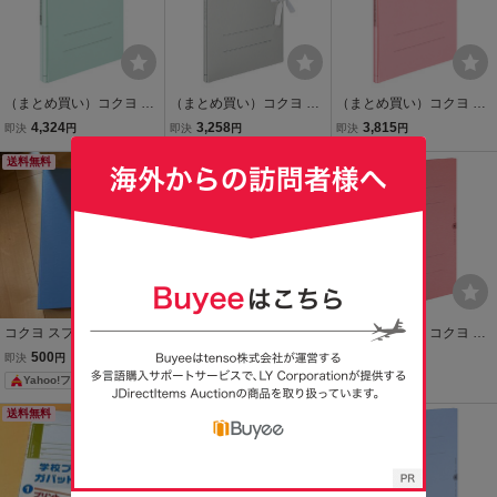
（まとめ買い）コクヨ ガ
（まとめ買い）コクヨ ガ
（まとめ買い）コクヨ ガ
バットファイルS 活用・
バットファイル 活用タイ
バットファイルS 活用・
4,324
3,258
3,815
即決
円
即決
円
即決
円
ストロング 紙製両開き A4
プ・紙製 紐付 A4縦 1～10
ストロング 紙製 A4縦 1～
縦 1～100ミリとじ青 フ-
送料無料
0ミリとじ 2穴 グレー フ-
本日終了
100ミリとじ ピンク フ-V
本日終了
VST90NB 〔×5〕
VH90NM〔×5〕
S90NP 〔×5〕
コクヨ スプリングファイ
（まとめ買い）コクヨ ガ
（まとめ買い）コクヨ ガ
ル A4縦 青 フ-230NB 1冊
バットファイルVA 活用タ
バットファイルVA 活用タ
500
2,928
2,928
即決
円
即決
円
即決
円
イプ・紙製 A4縦 1～100
イプ・紙製 A4縦 1～100
Yahoo!フリマ
ミリとじ 2穴 グレー フ-V
ミリとじ 2穴 ピンク フ-V
A90M 〔×5〕
A90P 〔×5〕
送料無料
本日終了
本日終了