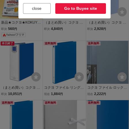
close
Go to Buyee site
新品★コクヨ★KOKUYO
（まとめ買い）コクヨ ガ
（まとめ買い）コクヨ ガ
★学校プリント用ガバッ
バットファイル ひもとじ
バットファイルVA 活用タ
560
4,840
2,928
即決
円
即決
円
即決
円
トファイルA4縦 1000枚
タイプ A4縦 1～100ミリ
イプ・紙製 A4縦 1～100
Yahoo!フリマ
青★フ-SC190B★おてが
とじ表紙ひもなしタイプ
ミリとじ2穴コバルトB
る配送
青 フ-MB90B〔×10〕
フ-VA90CB 〔×5〕
本日終了
送料無料
送料無料
（まとめ買い）コクヨ ガ
コクヨ ファイル リングフ
コクヨ ファイル ロックリ
バットチューブファイル
ァイル A4縦 青 フ-4680B
ングファイル A4 縦 青 フ-
10,051
1,884
2,222
即決
円
現在
円
現在
円
エコツイン A4縦 80・120
TLF434B
ミリとじ 2穴 青 フ-GT612
送料無料
送料無料
送料無料
0B 〔×3〕