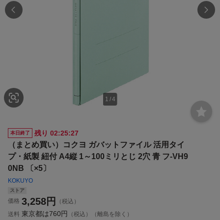
1
/
4
残り
02:25:26
本日終了
（まとめ買い）コクヨ ガバットファイル 活用タイ
プ・紙製 紐付 A4縦 1～100ミリとじ 2穴 青 フ-VH9
0NB 〔×5〕
KOKUYO
ストア
3,258
円
価格
（税込）
東京都は
760円
送料
（税込）（離島を除く）