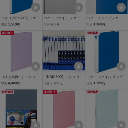
コクヨ(KOKUYO) ファイ
コクヨ ファイル ファイル
コクヨ チューブファイル
ル リングファイル A4縦
ガバットファイル 活用タ
K2 両開き A4縦 青 K2フ-E
1,510
906
1,168
現在
円
即決
円
即決
円
青 フ-470B
イプ 紙製 紐付 A4 1000枚
TB650B 500枚収容| 2穴
本日終了
収容 2穴 グレー フ-VH90
送料無料
NM
（まとめ買い）コクヨ ガ
【KOKUYO】コクヨ リン
コクヨ ファイル リングフ
バットファイル ひもとじ
グファイル 青 A4縦 背幅2
ァイル PP表紙 A4縦 青
4,840
2,200
1,399
即決
円
現在
円
現在
円
タイプ A4縦 1～100ミリ
7mm 16冊セット 中古【U
フ-430NB
とじ表紙ひもなしタイプ
送料無料
SED】
本日終了
送料無料
紫 フ-MB90V〔×10〕