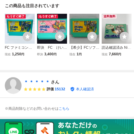
この商品も注目されています
もうすぐ終了
もうすぐ終了
送料無料
FC ファミコンソ
即決 FC けいさ
【希少】FCソフト
読込確認済み Nint
フト けいさんゲー
んゲーム 算数5・
けいさんゲーム 算
endoファミコン F
1,250
3,400
1
7,660
現在
円
即決
円
現在
円
現在
円
ム 算数４年 ソフ
6年 作動確認
数４年 東京書籍
C けいさんゲーム
トのみ 起動確認済
済 同梱可 クリ
【レトロゲーム フ
さんすう1年 ソフ
ーニング済
ァミコン 学習 勉
ト 箱・説明書付き
強 任天堂 コレク
【送料無料】AAL
ション 当時 貴重
0624/小5616/080
＊ ＊ ＊ ＊ ＊
さん
レア】319
1
評価
15132
本人確認済
※商品削除などのお問い合わせは
こちら