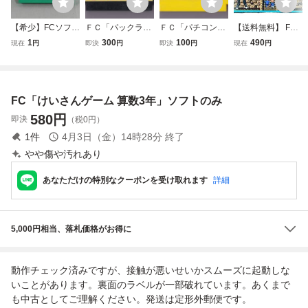
【希少】FCソフト
ＦＣ「パックラン
ＦＣ「パチコン」
【送料無料】 FC
けいさんゲーム 算
ド」（アクション
（パチンコゲーム
デジタル・デビル
1
300
100
490
現在
円
即決
円
即決
円
現在
円
数４年 東京書籍
ゲーム
物語 女神転生 ナ
【レトロゲーム フ
ムコ namcot ファ
ァミコン 学習 勉
ミコン ソフト カ
強 任天堂 コレク
セット メガテン
FC「けいさんゲーム 算数3年」ソフトのみ
ション 当時 貴重
レトロゲーム 動作
レア】319
未確認
580
円
即決
（税0円）
1
件
4月3日（金）14時28分
終了
やや傷や汚れあり
あなただけの特別なクーポンを受け取れます
詳細
5,000円相当、落札価格がお得に
動作チェック済みですが、接触が悪いせいかスムーズに起動しな
いことがあります。裏面のラベルが一部破れています。あくまで
も中古としてご理解ください。発送は定形外郵便です。