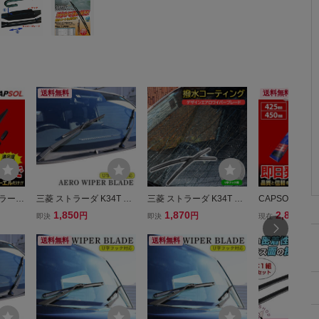
送料無料
送料無料
トラーダ
三菱 ストラーダ K34T デ
三菱 ストラーダ K34T 撥
CAPSOL 三菱
 スノ
ザイン エアロ ワイパーブ
水 デザイン エアロ ワイ
K34T グラファ
1,850
1,870
2,850
円
円
円
即決
即決
現在
 マル
レード U字フック 450mm
パー ブレード U字フック
ーワイパーブレ
ク 2
425mm 2本 グラファイト
450mm×425mm
チクリップ U字
送料無料
送料無料
チ
加工
本 セット 425m
18時まで即日