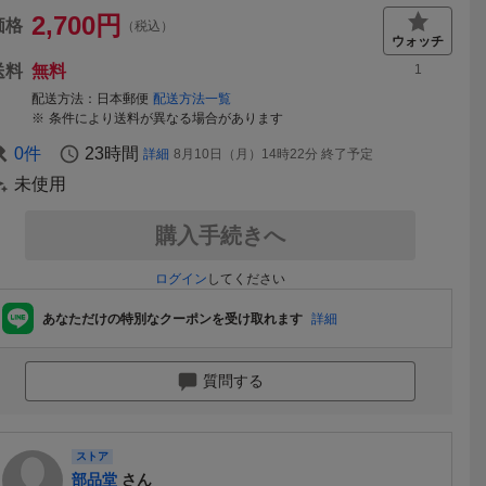
2,700
円
価格
（税込）
送料
無料
1
配送方法
日本郵便
配送方法一覧
条件により送料が異なる場合があります
0
件
23時間
詳細
8月10日（月）14時22分
終了予定
未使用
購入手続きへ
ログイン
してください
あなただけの特別なクーポンを受け取れます
詳細
質問する
ストア
部品堂
さん