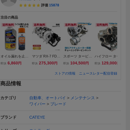
評価
15878
注目の商品
送料無料
送料無料
送料無料
送料無料
送料無料
送料無料
オイル漏れを止め
マツダ RX-7 FD3
スポーツ タービン
ハイフロー タービ
強
る最強コンビ リア
Sリビルト ターボ
ターボ ジムニー J
ン ターボ アルト
タ
6,860
275,300
104,500
129,000
円
円
円
円
即決
即決
即決
即決
即
メインシールリー
タービン N3A1-13
A11V 強化アクチ
ワークス HA36S F
1
クリペア＆スプレ
-700 ツインターボ
ュエーター搭載 FI
IRSTWORKS Rall
K
ストアの情報
ニュースレター配信登録
ーシーラント
排気側ハウジング
RSTWORKS OVE
yDriver ラリード
リ
 ストラーダ
ストラーダ K34T.エアロ
☆ ミツビシ ストラーダ H
☆ ミツビシ
新品 20台限定
R DRIVE
ライバー
商品情報
イト スノ
ワイパー 左右セット ブラ
3.5-H4.3 K34T 425mm 42
4.4-H9.5 K
1,042
1,568
1,568
円
円
現在
現在
現在
ード マル
ック 黒 ワイパーブレード
5mm エアロワイパー 2本
5mm エア
フック 2
替えゴム 交換用 425mm×
デザインワイパー グラフ
デザインワ
カテゴリ
自動車、オートバイ
メンテナンス
送料無料
送料無料
m 450mm
425mm
ァイトラバー U字フック
ァイトラバ
ワイパー
ブレード
出荷
【GD-425-425】
【GD-450-
ブランド
CATEYE