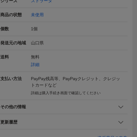
シリーズ
ストラーダ
T.エアロ
☆ ミツビシ ストラーダ H
☆ ミツビシ ストラーダ H
ストラーダ K
商品の状態
未使用
ット ブラ
4.4-H9.5 K34T 450mm 42
3.5-H4.3 K34T 425mm 42
ワイパー 左
1,568
1,568
1,095
円
円
現在
現在
現在
ーブレード
5mm エアロワイパー 2本
5mm エアロワイパー 2本
ー 青 ワイ
450mm×
デザインワイパー グラフ
デザインワイパー グラフ
替えゴム 交換
個数
1
個
ァイトラバー U字フック
ァイトラバー U字フック
425mm
【GD-450-425】
【GD-425-425】
発送元の地域
山口県
送料
無料
詳細
支払い方法
PayPay残高等、PayPayクレジット、クレジッ
トカードなど
詳細は購入手続き画面で確認してください
その他の情報
更新履歴