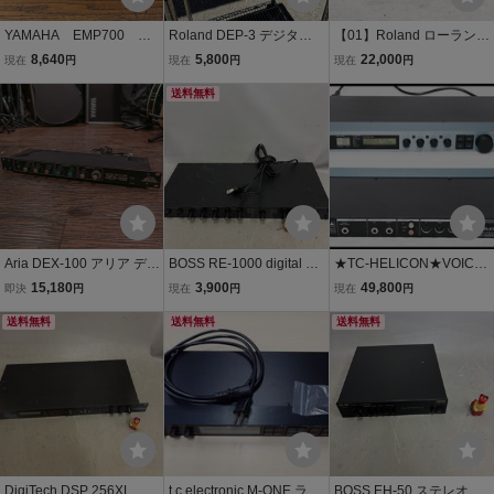
YAMAHA EMP700 動
Roland DEP-3 デジタル
【01】Roland ローランド
作確認済み ジャンク扱
エフェクトプロセッサー
RDE-1800 デジタルエコ
8,640
5,800
22,000
現在
円
現在
円
現在
円
いで
ローランド デジタルディ
ー&リバーブ 中古 現状品
レイ リバーブ エフェクタ
送料無料
260801C9006
ー ラックマウント
Aria DEX-100 アリア デジ
BOSS RE-1000 digital mu
★TC-HELICON★VOICE
タルディレイユニット -Gr
lti echo リバーブ エコー
WORKS PLUS ボーカル
15,180
3,900
49,800
即決
円
現在
円
現在
円
unSound-i105-
現状品販売
用マルチプロセッサー/エ
送料無料
送料無料
フェクター 美品★
送料無料
DigiTech DSP 256XL デ
t.c.electronic M-ONE ラッ
BOSS EH-50 ステレオエ