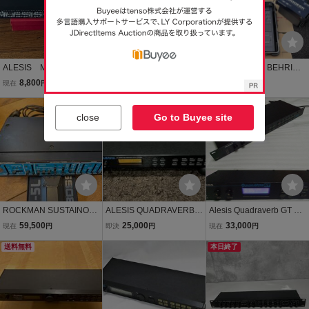
ALESIS M-EQ230 本
ALESIS QSR64 音源モ
【手渡しのみ】BEHRING
体のみ ジャンク扱い
ジュール アレシス 07
ER ベリンガー EURODE
8,800
85,240
79,800
現在
円
現在
円
現在
円
S75■■
SK MX8000A パワーサプ
送料無料
ライ 400w SKB ミキサー
本日終了
close
Go to Buyee site
ハードケース 3点セット
ROCKMAN SUSTAINOR
ALESIS QUADRAVERB
Alesis Quadraverb GT AC
Model100 ロックマン
マルチエフェクター 送料
アダプター付 液晶・バッ
59,500
25,000
33,000
現在
円
即決
円
現在
円
サスティナー おまけ付
込
テリー新品交換済 動作品
き B'z 松本孝弘
送料無料
本日終了