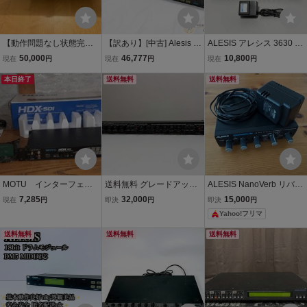
【動作問題なし状態完璧
【訳あり】[中古] Alesis D
ALESIS アレシス 3630 コ
品】ALESIS D4 ドラム音
M5 幅広い音色を搭載した
ンプレッサー 動作品 ◆S
50,000
46,777
10,800
現在
円
現在
円
現在
円
源モジュール
デジタルドラム音源モジ
R7/104◆
本日終了
ュール [QM756]【神戸店
送料無料
送料無料
在庫】
MOTU インターフェー
送料無料 グレードアップ
ALESIS NanoVerb リバー
ス HDX-SD1 元箱付き
改造品 ALESIS 3630 2ch
ブ アウトボード プロセッ
7,285
32,000
15,000
現在
円
即決
円
即決
円
04S197■■
コンプレッサー／ゲート
サー 純正アダプター有り
Yahoo!フリマ
送料無料
送料無料
送料無料