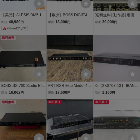
【美品】ALESIS DM5 18
【希少】BOSS DIGITAL
[送料無料] [動作品] 定価50
Bit ドラム 音源モジュール
MULTI ECHO RE-1000
万円 ATL.INC ADU-24D
48,980
18,000
20,000
即決
円
即決
円
即決
円
サウンドモジュール アレ
高性能デジタルディレイ
Yahoo!フリマ
シス
動作品 残二台
送料無料
BOSS SX-700 Studio Effe
ART RXR Elite Model 427
☆【2K0707-13】 IBANE
cts Processor 動作確認済
Reverb リバーブ PA DTM
Z ステレオデジタルリバ
16,062
17,600
1,100
現在
円
即決
円
現在
円
み 本体のみ デジタル マル
-d110
ーブ SDR 1000 100V ジ
チエフェクト ラックプロ
送料無料
本日終了
ャンク
本日終了
セッサー ボス（z-3010）