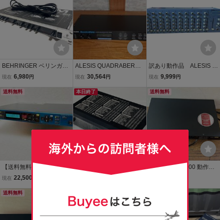
BEHRINGER ベリンガー
ALESIS QUADRABERB
訳あり動作品 ALESIS M
MDX-1000 2ch compress
マルチエフェクター
ultiMix 12R
6,980
30,564
9,999
現在
円
現在
円
現在
円
or コンプレッサー コンプ
アレシス 07S74■■
limiter リミッター 1U AU
送料無料
本日終了
送料無料
TOCOM 動作OK 電源ケー
ブル付き 即有り
【送料無料】YAMAHA SP
【訳あり】[中古] YAMAH
KORG DRV-1000 動作確
X2000 マルチエフェクタ
A R100 INPUTにガリが発
認済み 中古品
22,500
5,957
8,800
現在
円
現在
円
現在
円
ー / アナログ入出力動作確
生しているため訳あり [S
認済 / 電源ケーブル付属 /
送料無料
MR77]【箕面店在庫】
本日終了
ヤマハ / 名機