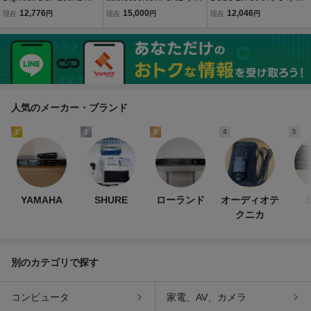
ジタルマルチエフェクト
クエフェクター リバーブ
ンハンサー 動作品 本体の
12,776
15,000
12,046
現在
円
現在
円
現在
円
プロセッサー ラック 動作
中古品 動作しますが本体
み PROシリーズ ラック機
確認済み 本体のみ（z-31
正面右側ダイアルが効き
材 ボス（z-2703）
55）
ません 交換部品付 現状お
渡し
人気のメーカー・ブランド
1
2
3
4
5
YAMAHA
SHURE
ローランド
オーディオテ
クニカ
別のカテゴリで探す
コンピュータ
家電、AV、カメラ