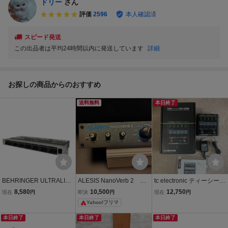
ドリー
さん
評価
2596
本人確認済
スピード発送
この出品者は平均24時間以内に発送しています
詳細
お探しの商品からのおすすめ
送料無料
本日終了
BEHRINGER ULTRALINK
ALESIS NanoVerb 2 エ
tc electronic ティーシーエ
PRO MX882 8ch ライン
フェクター
レクトロニック NR-1 NO
8,580
10,500
12,750
現在
円
即決
円
現在
円
レベル スプリッター ミキ
VA REVERB リバーブ
Yahoo!フリマ
サー 分配器 PA機器 音響
機材 中古 T11515166
本日終了
本日終了
本日終了