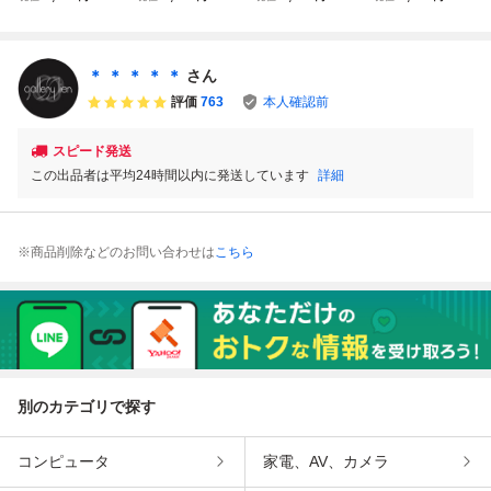
スタル クリスタル
ラリック サンチ
リキュールグラス
グラス 伝統工芸
ガラス ペアグラス
ュベール ミニグラ
カット模様 まとめ
品 東京カットガ
箱あり
ス Saint Hubert
て3個セット 美品
ラス ペア 木箱
ポートワイン
付☆
＊ ＊ ＊ ＊ ＊
さん
リキュールや日本
評価
763
本人確認前
酒にも
スピード発送
この出品者は平均24時間以内に発送しています
詳細
※商品削除などのお問い合わせは
こちら
別のカテゴリで探す
コンピュータ
家電、AV、カメラ