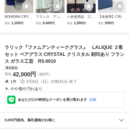
BOHEMIA CRYST
フランス アンテ
☆未使用品 江戸
【未使用】CRIST
AL ボヘミア クリ
ィーク ガラス
切子 器 ワイン
AL DARQUES/ク
1,200
9,400
1,500
500
現在
円
現在
円
現在
円
現在
円
スタル クリスタル
ラリック サンチ
グラス 伝統工芸
リスタルダルク ワ
ガラス ペアグラス
ュベール ミニグラ
品 東京カットガ
イングラス ペアグ
箱あり
ス Saint Hubert
ラス ペア 木箱
ラス クリスタル
ポートワイン
付☆
ガラス 酒器 工芸
ラリック『ファムアンティークグラス』 LALIQUE ２客
リキュールや日本
品 食器 洋食器 キ
酒にも
ッチン用品 ④
セット ペアグラス CRYSTAL クリスタル 刻印あり フラン
ス ガラス工芸 R5-0010
匿名配送
42,000
円
現在
（税0円）
1
件
3月8日（日）22時31分
終了
やや傷や汚れあり
あなただけの特別なクーポンを受け取れます
詳細
5,000円相当、落札価格がお得に