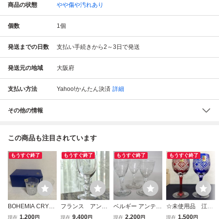
商品の状態
やや傷や汚れあり
個数
1
個
発送までの日数
支払い手続きから2～3日で発送
発送元の地域
大阪府
支払い方法
Yahoo!かんたん決済
詳細
その他の情報
この商品も注目されています
もうすぐ終了
もうすぐ終了
もうすぐ終了
もうすぐ終了
BOHEMIA CRYST
フランス アンテ
ベルギー アンティ
☆未使用品 江戸
AL ボヘミア クリ
ィーク ガラス
ーク 古いガラスの
切子 器 ワイン
1,200
9,400
2,200
1,500
現在
円
現在
円
現在
円
現在
円