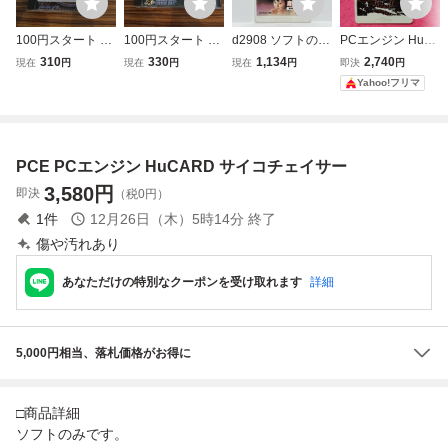
100円スタート 動
100円スタート 動
d2908 ソフトのみ
PCエンジン HuC
作確認 PCエンジ
作確認 PCエンジ
麻雀学園 HuCAR
ARD PSYCHO C
310
330
1,134
2,740
現在
円
現在
円
現在
円
即決
円
ン デビルクラッシ
ン ファイナルソル
D PCエンジン PC
HASER サイコチ
Yahoo!フリマ
ュ PCE ナグザッ
ジャー HUDSON
E 東間宗四郎登場
ェイサー HE syste
トピンボール HuC
HuCARD ハドソ
m
ARD NEC
ン PCE FINAL SO
LDIER
PCE PCエンジン HuCARD サイコチェイサー
3,580
円
即決
（税0円）
1
件
12月26日（木）5時14分
終了
傷や汚れあり
あなただけの特別なクーポンを受け取れます
詳細
5,000円相当、落札価格がお得に
□商品詳細
ソフトのみです。