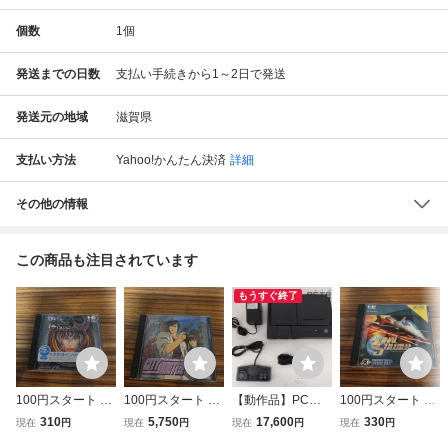
個数
1
個
発送までの日数
支払い手続きから1～2日で発送
発送元の地域
滋賀県
支払い方法
Yahoo!かんたん決済
詳細
その他の情報
この商品も注目されています
もうすぐ終了
100円スタート 動
100円スタート 動
【動作品】PCエ
100円スタート 動
作確認 PCエンジ
作確認 PCエンジ
ンジン Duo PI-TG
作確認 PCエンジ
310
5,750
17,600
330
現在
円
現在
円
現在
円
現在
円
ン デビルクラッシ
ン シティーハンタ
8 PCエンジン PC
ン ファイナルソル