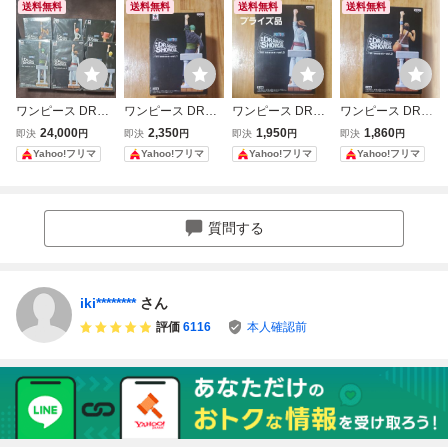
送料無料
送料無料
送料無料
送料無料
ワンピース DRAM
ワンピース DRAM
ワンピース DRAM
ワンピース DRAM
ATIC SHOWCASE
ATIC SHOWCASE
ATIC SHOWCASE
ATIC SHOWCASE
24,000
2,350
1,950
1,860
即決
円
即決
円
即決
円
即決
円
1st season 全6種
1st season vol.1
1st season vol.2
1st season vol.2
Yahoo!フリマ
Yahoo!フリマ
Yahoo!フリマ
Yahoo!フリマ
コンプリートセッ
ロロノア・ゾロ フ
ルフィ フィギュア
ウソップ フィギュ
ト
ィギュア
ア
質問する
iki********
さん
評価
6116
本人確認前