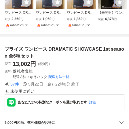
ワンピース DRAM
ワンピース DRAM
ワンピース DRAM
【未開封】ワンピ
ATIC SHOWCASE
ATIC SHOWCASE
ATIC SHOWCASE
ース DRAMATIC S
2,350
1,950
1,860
4,378
即決
円
即決
円
即決
円
現在
円
1st season vol.1
1st season vol.2
1st season vol.2
HOWCASE 1st se
Yahoo!フリマ
Yahoo!フリマ
Yahoo!フリマ
ロロノア・ゾロ フ
ルフィ フィギュア
ウソップ フィギュ
ason vol.3 サンジ
ィギュア
ア
プライズ ワンピース DRAMATIC SHOWCASE 1st seaso
n 全6種セット
13,002
円
現在
（税0円）
落札者負担
送料
配送方法
ゆうパック
配送方法一覧
37
件
5月22日（金）22時0分
終了
未使用に近い
あなただけの特別なクーポンを受け取れます
詳細
5,000円相当、落札価格がお得に