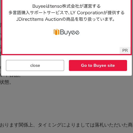
close
Go to Buyee site