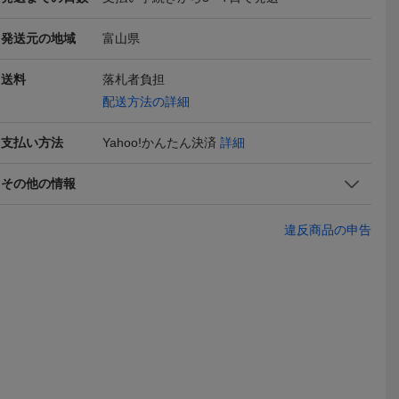
発送元の地域
富山県
ス2点まと
【新品タグ付】ウィルセ
clear クリア 総柄 ひざ丈
#snc サ
 パフスリ
レクション 衿付きドット
ワンピース チュニック 五
都世子 ワン
8,100
1,000
4,725
円
円
即決
現在
即決
送料
落札者負担
／ネイビ
ワンピース ロング丈 M
分袖 M ベージュ黒【訳あ
ュ 黒 ニッ
Yahoo!フリマ
M
2WAY ブラック 五分
り】エミリオプッチ風 プ
モチーフ 五
配送方法の詳細
袖〜七分袖
リーツタイト Aライン 春
ス [916309]
物夏物 上品
支払い方法
Yahoo!かんたん決済
詳細
その他の情報
違反商品の申告