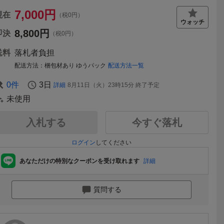
7,000
円
現在
（税0円）
8,800
円
即決
（税0円）
送料
落札者負担
配送方法
梱包材あり ゆうパック
配送方法一覧
0
件
3日
詳細
8月11日（火）23時15分
終了予定
未使用
入札する
今すぐ落札
ログイン
してください
あなただけの特別なクーポンを受け取れます
詳細
質問する