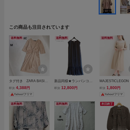
この商品も注目されています
送料無料
送料無料
送料無料
タグ付き ZARA BASIC
新品同様★ランバンコレ
MAJESTICLEGO
ツイストギャザー スエ
クション LANVIN★ポル
柄ロングワンピー
4,388
12,800
1,800
円
円
円
即決
即決
即決
ードワンピース 五分
カドット ワンピース size
サイズ フレア
Yahoo!フリマ
Yahoo!フリマ
袖 ミニ ベージュ M
38/M相当
五分袖 春夏 美
ット フェミニン 
送料無料
送料無料
本日終了
ン