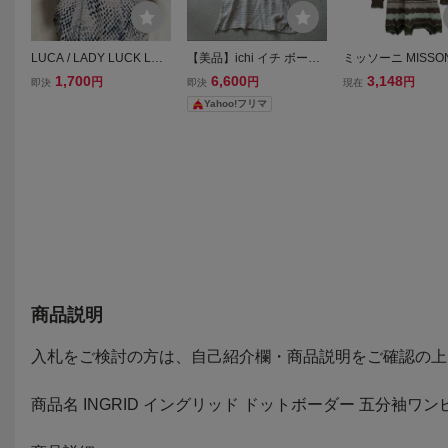
LUCA / LADY LUCK LUC
【美品】ichi イチ ボーダ
ミッソーニ MISSON
A ドット柄 チュニック
ーワンピース 麻100%
ズ40 M - ピンクベ
1,700
6,600
3,148
円
円
円
即決
即決
現在
ワンピース 五分袖 ベージ
シャツ ベージュ 五分
カーキ レディース 
Yahoo!フリマ
ュ系 Mサイズ
袖 リネン ブルー
ミニ/ニット/ボーダ
ンピース
商品説明