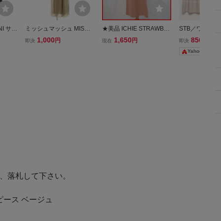
I サイ
ミッシュマッシュ MISCH
★美品 ICHIE STRAWBE
STB／ワンピー
ージュ×
MASCH ドット柄ワンピ
RRY FIELDS/イチエスト
め売り／五分袖
1,000
1,650
850
円
円
円
即決
現在
即決
長袖/
ース ロング 五分袖 ボウ
ロベリーフィールズ 五分
ーブワンピース
Yahoo!フリマ
ー ワ
タイ M ベージュ /MY ■OS
袖 ワンピース Ⅵ/M相当/
ー／ベージュ／
レディース
膝下丈/オレンジベージュ/
刺繍&2249000043