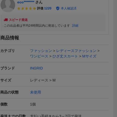
eco********
さん
評価
1220
本人確認済
スピード発送
この出品者は平均24時間以内に発送しています
詳細
送料無料
送料無料
送料無料
商品情報
カテゴリ
ファッション
レディースファッション
ワンピース
ひざ丈スカート
Mサイズ
ブランド
INGRID
 ドット柄
新品未使用■オペークドッ
東京スタイル 花柄 セット
ボーダー カ
トリー ワ
トクリップ・OPAQUE.C
アップ風 ワンピース 五分
袖 ベージュ
3,000
1,500
500
円
円
円
即決
即決
即決
サイズ
レディース
M
ビー Ｍ
LIP■小花柄ワンピース■五
袖 ひざ丈(M相当)
Yahoo!フリマ
Yahoo!
分袖■シャツワンピース■
かわいい■ロングワンピー
商品の状態
未使用
送料無料
ス■38/M/9号
個数
1
個
発送までの日数
支払い手続きから3～7日で発送