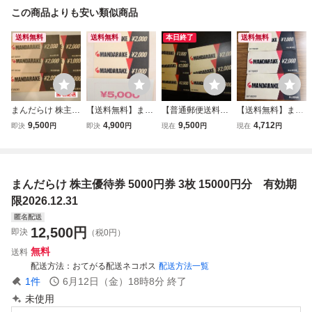
この商品よりも安い類似商品
送料無料
送料無料
本日終了
送料無料
まんだらけ 株主優
【送料無料】まん
【普通郵便送料無
【送料無料】まん
待券 10,000円分
だらけ 株主優待券
料】まんだらけ
だらけ 株主優待
9,500
4,900
9,500
4,712
即決
円
即決
円
現在
円
現在
円
5000円分
株主優待券 1000
券 5000円分
0円分 期限2026/
12/31
まんだらけ 株主優待券 5000円券 3枚 15000円分 有効期
限2026.12.31
匿名配送
12,500
円
即決
（税0円）
無料
送料
配送方法
おてがる配送ネコポス
配送方法一覧
1
件
6月12日（金）18時8分
終了
未使用