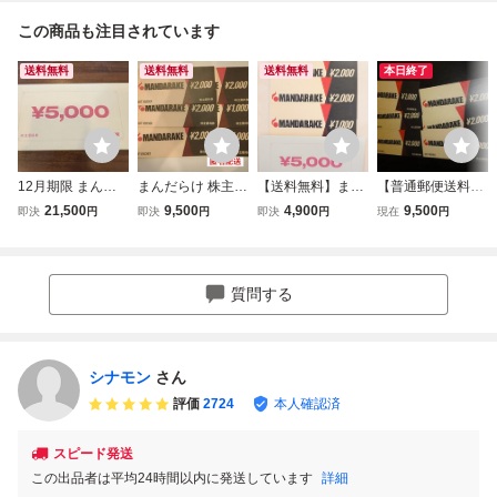
この商品も注目されています
送料無料
送料無料
送料無料
本日終了
12月期限 まんだ
まんだらけ 株主優
【送料無料】まん
【普通郵便送料無
らけ 株主優待券 2
待券 10,000円分
だらけ 株主優待券
料】まんだらけ
21,500
9,500
4,900
9,500
即決
円
即決
円
即決
円
現在
円
2,000円分（2,000
5000円分
株主優待券 1000
円×9枚+1,000円×
0円分 期限2026/
4枚）
12/31
質問する
シナモン
さん
評価
2724
本人確認済
スピード発送
この出品者は平均24時間以内に発送しています
詳細