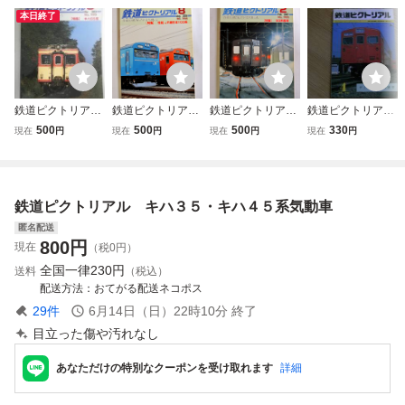
本日終了
鉄道ピクトリア
鉄道ピクトリアル
鉄道ピクトリアル
鉄道ピクトリアル
ル 2003年３月
2005年8月号 NO.
2007年2月号 NO.
1983年4月号 デ
500
500
500
330
現在
円
現在
円
現在
円
現在
円
No729「特集：キ
764 特集 惜別 JR
785 特集 50系客
ィーゼル気動車展
ハ55系」
東日本103系
車
望/キハ37ほか ●
A
鉄道ピクトリアル キハ３５・キハ４５系気動車
匿名配送
800
円
現在
（税0円）
全国一律
230円
送料
（税込）
配送方法
おてがる配送ネコポス
29
件
6月14日（日）22時10分
終了
目立った傷や汚れなし
あなただけの特別なクーポンを受け取れます
詳細