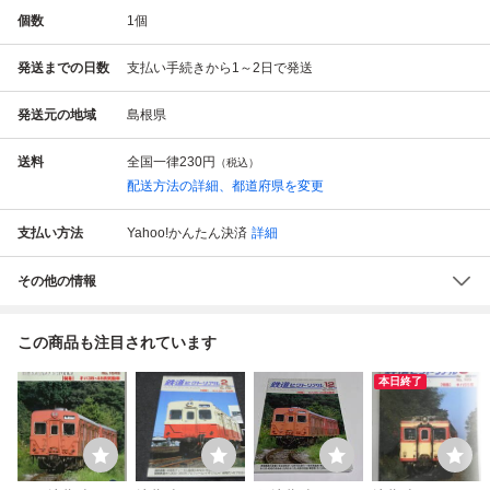
個数
1
個
発送までの日数
支払い手続きから1～2日で発送
発送元の地域
島根県
送料
全国一律
230円
（税込）
配送方法の詳細、都道府県を変更
支払い方法
Yahoo!かんたん決済
詳細
その他の情報
この商品も注目されています
本日終了