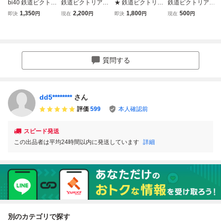
bi40 鉄道ピクトリ
鉄道ピクトリアル
★ 鉄道ピクトリア
鉄道ピクトリア
アル 1045 2025-1
2004年2月号 キハ
ル 2025年12月
ル 2003年３月
1,350
2,200
1,800
500
即決
円
現在
円
即決
円
現在
円
2 キハ35・45系気
35・45系
号 キハ35・45系
No729「特集：キ
動車
気動車★
ハ55系」
質問する
dd5********
さん
評価
599
本人確認前
スピード発送
この出品者は平均24時間以内に発送しています
詳細
別のカテゴリで探す