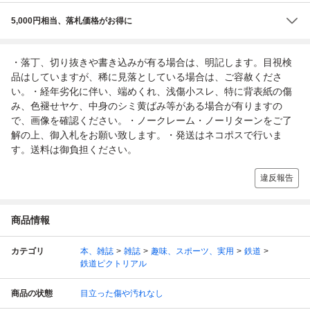
5,000円相当、落札価格がお得に
・落丁、切り抜きや書き込みが有る場合は、明記します。目視検
品はしていますが、稀に見落としている場合は、ご容赦くださ
い。・経年劣化に伴い、端めくれ、浅傷小スレ、特に背表紙の傷
み、色褪せヤケ、中身のシミ黄ばみ等がある場合が有りますの
で、画像を確認ください。・ノークレーム・ノーリターンをご了
解の上、御入札をお願い致します。・発送はネコポスで行いま
す。送料は御負担ください。
違反報告
商品情報
カテゴリ
本、雑誌
雑誌
趣味、スポーツ、実用
鉄道
鉄道ピクトリアル
商品の状態
目立った傷や汚れなし