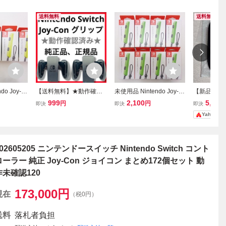
送料無料
送料無料
do Joy-C
【送料無料】★動作確認
未使用品 Nintendo Joy-C
【新品未使用】
 ネオンイエ
済み★ ジョイコングリッ
on ストラップ ネオングリ
Switch2 Jo
999
2,100
5,499
円
円
即決
即決
即決
め売り 任天
プ 2個セット Joy-Con
ーン 8個 まとめ売り 任天
トパープル
Yahoo!
-014 ニン
Switch 任天堂 Nintendo
堂 Switch HAC-014 ニン
スイッチ 2
チ ジョイ
スイッチ 中古品 ニン
テンドー スイッチ ジョイ
ー
テンドースイッチ
コン
02605205 ニンテンドースイッチ Nintendo Switch コント
ローラー 純正 Joy-Con ジョイコン まとめ172個セット 動
作未確認120
173,000
円
現在
（税0円）
送料
落札者負担