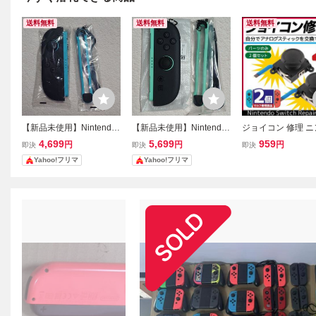
送料無料
送料無料
送料無料
【新品未使用】Nintendo
【新品未使用】Nintendo
ジョイコン 修理 
Switch2 Joy-Con (L) ライ
Switch2 Joy-Con (R) ライ
ドースイッチ ステ
4,699
5,699
959
円
円
円
即決
即決
即決
トブルー ニンテンドー ス
トグリーン ニンテンドー
交換 パーツ 2個セ
Yahoo!フリマ
Yahoo!フリマ
イッチ 2 コントローラー
スイッチ 2 コントローラ
ントローラー Ninten
ー
witch Joy-Con 任