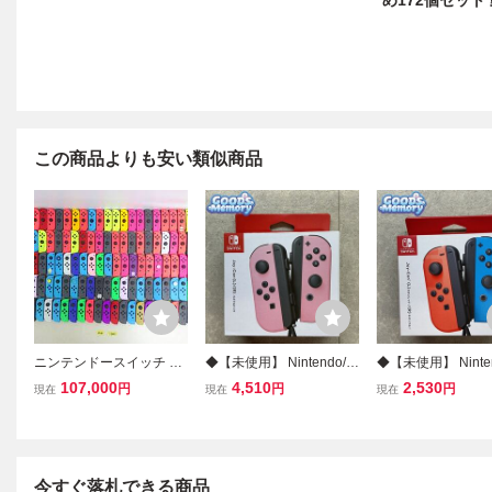
め172個セット
この商品よりも安い類似商品
ニンテンドースイッチ Ni
◆【未使用】 Nintendo/任
◆【未使用】 Ninte
ntendo Switch コントロー
天堂/ニンテンドー Switc
天堂/ニンテンドー Sw
107,000
4,510
2,530
円
円
円
現在
現在
現在
ラー 純正 Joy-Con ジョイ
h/スイッチ コントローラ
h/スイッチ コント
コン 大量 まとめ 100個セ
ー Joy-Con パステルピン
ー Joy-Con ネオ
ット 動作未確認 80-08-F3
ク
ネオンブルー
582
今すぐ落札できる商品