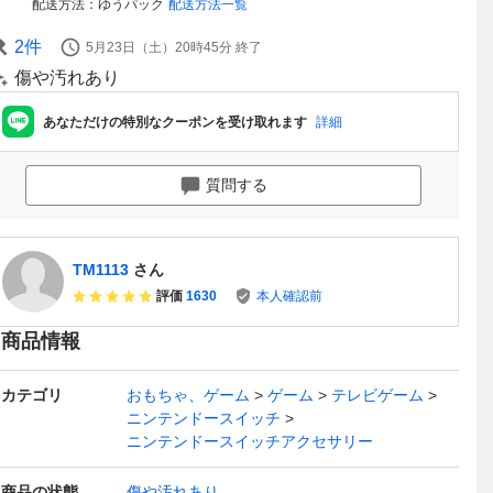
配送方法
ゆうパック
配送方法一覧
2
件
5月23日（土）20時45分
終了
傷や汚れあり
あなただけの特別なクーポンを受け取れます
詳細
質問する
TM1113
さん
評価
1630
本人確認前
商品情報
カテゴリ
おもちゃ、ゲーム
ゲーム
テレビゲーム
ニンテンドースイッチ
ニンテンドースイッチアクセサリー
商品の状態
傷や汚れあり