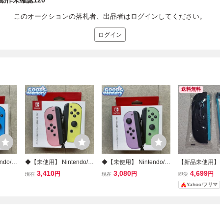
 動作未確認120
このオークションの落札者、出品者はログインしてください。
ログイン
送料無料
ndo/任
◆【未使用】 Nintendo/任
◆【未使用】 Nintendo/任
【新品未使用】Ni
itc
天堂/ニンテンドー Switc
天堂/ニンテンドー Switc
Switch2 Joy-C
3,410
3,080
4,699
円
円
円
現在
現在
即決
ローラ
h/スイッチ コントローラ
h/スイッチ コントローラ
トブルー ニンテ
Yahoo!フリマ
ンレッド/
ー Joy-Con パステルピン
ー Joy-Con パステルパー
イッチ 2 コン
ク/パステルイエロー
プル/パステルグリーン