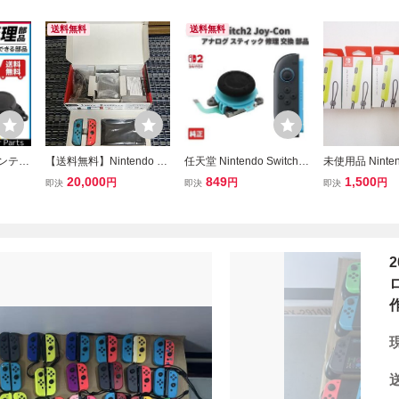
送料無料
送料無料
ニンテン
【送料無料】Nintendo S
任天堂 Nintendo Switch2
未使用品 Ninten
ィック
witch 本体 (ニンテンドー
スイッチ2 対応 Joy-Con
on ストラップ
20,000
849
1,500
円
円
円
即決
即決
即決
ット コ
スイッチ) Joy-Con(L) ネ
ジョイコン コントローラ
ロー 5個 まと
do S
オンブルー/(R) ネオンレ
ー 3D アナログ ジョイ ス
堂 Switch HAC
天堂
ッド
ティック 純正 左 ブルー 1
テンドー スイッ
個 G343
コン
2