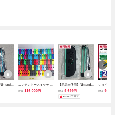
送料無料
送料無料
ntendo
ニンテンドースイッチ Ni
【新品未使用】Nintendo
ジョイコン 
on (L) ライ
ntendo Switch コントロー
Switch2 Joy-Con (R) ライ
ドースイッ
116,000
5,699
959
円
円
円
現在
即決
即決
ンドー ス
ラー 純正 Joy-Con ジョイ
トグリーン ニンテンドー
交換 パーツ
Yahoo!フリマ
トローラー
コン 大量 まとめ 100個セ
スイッチ 2 コントローラ
ントローラー N
ット 動作未確認 80-18-F3
ー
witch Joy
583