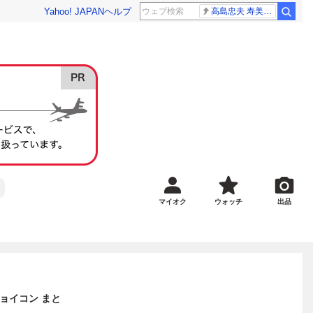
Yahoo! JAPAN
ヘルプ
高島忠夫 寿美花代さん死去
マイオク
ウォッチ
出品
 ジョイコン まと