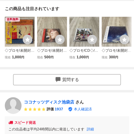
この商品も注目されています
送料無料
◇プロモ!未開封!C
◇プロモ!未開封!C
◇プロモ!CD◇/◆
◇プロモ!未開封!C
D◇ジプシー・キ
D◇/◆奥華子◆廃
LOVEPSYCHEDE
D◇/◆JAYWALK
1,000
500
1,000
300
現在
円
現在
円
現在
円
現在
円
ングス Gipsy King
盤 非売品 見本盤
LICO◆廃盤 非売
◆廃盤 非売品 見
s/コンパス Compa
サンプル盤 ◆初恋
品 見本盤 サンプ
本盤 サンプル盤
s ESCA 6793/国内
◆
ル盤 ◆ABBOTKIN
◆FORGOOD〜永
盤 非売品 1997年
NEY◆
遠に〜◆
質問する
廃盤 見本盤 サン
プル 帯付 Latin
ココナッツディスク池袋店
さん
評価
1937
本人確認済
スピード発送
この出品者は平均24時間以内に発送しています
詳細