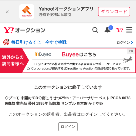
i
毎日引けるくじ 今すぐ挑戦
ログイン
このオークションは終了しています
◇プロモ!未開封!CD◇南こうせつ/25th・アニバーサリー ベスト PCCA 0078
9/廃盤 非売品 帯付 1995年 旧規格 サンプル 見本盤 かぐや姫
このオークションの落札者、出品者はログインしてください。
ログイン