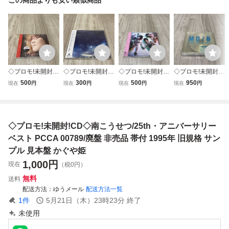
◇プロモ!未開封!C
◇プロモ!未開封!C
◇プロモ!未開封!C
◇プロモ!未開封!C
D◇/◆奥華子◆廃
D◇/◆JAYWALK
D◇/◆星屑スキャ
D◇/◆三浦大和◆
500
300
500
950
現在
円
現在
円
現在
円
現在
円
盤 非売品 見本盤
◆廃盤 非売品 見
ット◆廃盤 非売品
廃盤 非売品 見本
サンプル盤 ◆初恋
本盤 サンプル盤
見本盤 サンプル盤
盤 サンプル盤 ◆
◆
◆FORGOOD〜永
◆コスメティッ
初ベストアルバム
遠に〜◆
ク・サイレン◆
【BEST】◆
◇プロモ!未開封!CD◇南こうせつ/25th・アニバーサリー
ベスト PCCA 00789/廃盤 非売品 帯付 1995年 旧規格 サン
プル 見本盤 かぐや姫
1,000
円
現在
（税0円）
無料
送料
配送方法
ゆうメール
配送方法一覧
1
件
5月21日（木）23時23分
終了
未使用