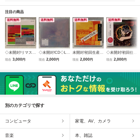
注目の商品
送料無料
送料無料
送料無料
送料無料
◇未開封!リマスタ
◇未開封!CD◇LA
未開封!初回生産限
◇未開封!初回仕様
ー盤!2CD◇坂本龍
USBUB / Romp F
定盤!CD はっぴい
通常盤!2CD◇大瀧
3,000
2,000
2,000
2,000
現在
円
現在
円
現在
円
現在
円
一 RYUICHI SAKA
ET-0002/2024年
えんど/Happy End
詠一 乗合馬車 Om
MOTO /04 /05 WP
見本盤 サンプル盤
MHCL30914/202
nibus 50th Annive
CL-13615/6/2024
プロモ ウスバブ F
3年リマスター Blu
rsary Edition SRC
年 プロモ盤 見本
ar East Techno El
-spec CD2 ゆでめ
L 12345~6/2022
品 現代音楽 YMO
ectronic New Wav
ん 大瀧詠一 細野
年 大滝 細野晴臣
ピアノ 邦楽
e サカナクション
晴臣 松本隆 鈴木
松本隆 鈴木茂
茂
別のカテゴリで探す
コンピュータ
家電、AV、カメラ
音楽
本、雑誌