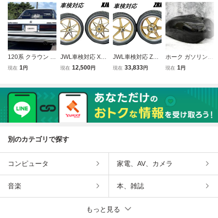
120系 クラウン ス
JWL車検対応 XJR
JWL車検対応 ZRX
ホーク ガソリンタ
モーク テールカバ
400 タイヤ付 キャ
400 タイヤ付 キャ
ンク 黒 ヤカン用/
1
12,500
33,833
1
現在
円
現在
円
現在
円
現在
円
ー/当時仕様 ブラ
ストホイール ゴー
ストホイール ゴー
ブラック やかんタ
ウン GS120前期G
ルドセブン/金 ナ
ルドシックス/金
ンクCB250T CB4
S121後期MS123
インキャストXJR
ナインキャストZR
00Tフューエルタ
テールランプカバ
400R 4HM前後18
400E 前後18イン
ンク 燃料タンク
ーMS125街道レー
インチ インチアッ
チ ゼファー750 Z
バブ カク 外装
サー
プ Xへっぽこ社長
RX2へっぽこ社長
別のカテゴリで探す
コンピュータ
家電、AV、カメラ
音楽
本、雑誌
もっと見る