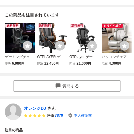
この商品も注目されています
送料無料
送料無料
送料無料
もうすぐ終了
ゲーミングチェア
GTPLAYER ゲー
GTPlayer ゲーミ
パソコンチェアオ
pc 椅子 デスクチ
ミングチェア オフ
ングチェア オット
フィスチェアマス
6,980
22,450
21,000
4,300
即決
円
即決
円
即決
円
現在
円
ェア ゲーム用チェ
ィスチェア デスク
マン付き デスクチ
ターチェア快適長
ア リクライニング
チェア ゲーム用チ
ェア オフィスチェ
座リクライニング
パソコンチェア ハ
ェア リクライニン
ア ゲームチェア 1
チェアリクライニ
イバック ヘッドレ
グ パソコンチェア
45°リクライニン
ング人間工学長座
質問する
スト ランバーサポ
ハイバック ヘッ
グ ハイバック
疲れなし （a28
ート
8）
オレンジDJ
さん
評価
7879
本人確認前
注目の商品