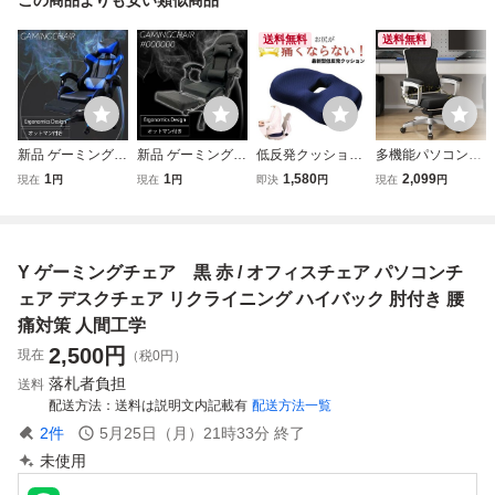
送料無料
送料無料
新品 ゲーミングチ
新品 ゲーミングチ
低反発クッション
多機能パソコンチ
ェア オフィスチェ
ェア オフィスチェ
椅子用 座布団 腰
ェア オフィスチェ
1
1
1,580
2,099
現在
円
現在
円
即決
円
現在
円
ア デスクチェア
ア デスクチェア
痛対策 骨盤サポー
ア ゲーミングチェ
オットマン付き ブ
オットマン付き ブ
ト 体圧分散 人間
ア 人間工学設計
ラック×ブルー
ラック
工学 姿勢矯正 痔
背もたれ快適 長時
デスクワーク 在宅
間座り疲れない 学
Y ゲーミングチェア 黒 赤 / オフィスチェア パソコンチ
勤務 オフィス 運
生寮 家庭用椅子
転 車 三層
ェア デスクチェア リクライニング ハイバック 肘付き 腰
痛対策 人間工学
2,500
円
現在
（税0円）
落札者負担
送料
配送方法
送料は説明文内記載有
配送方法一覧
2
件
5月25日（月）21時33分
終了
未使用