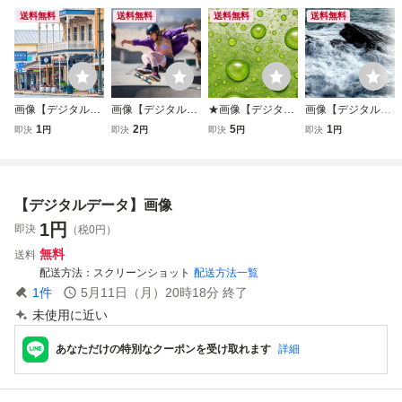
送料無料
送料無料
送料無料
送料無料
画像【デジタルデ
画像【デジタルデ
★画像【デジタル
画像【デジタルデ
ータ】
ータ】
データ】★
ータ】
1
2
5
1
即決
円
即決
円
即決
円
即決
円
【デジタルデータ】画像
1
円
即決
（税0円）
無料
送料
配送方法
スクリーンショット
配送方法一覧
1
件
5月11日（月）20時18分
終了
未使用に近い
あなただけの特別なクーポンを受け取れます
詳細