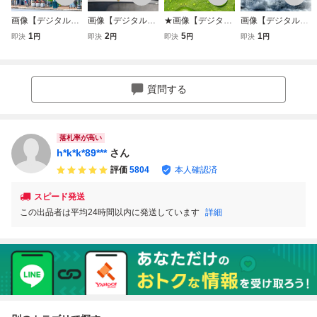
画像【デジタルデ
画像【デジタルデ
★画像【デジタル
画像【デジタルデ
ータ】
ータ】
データ】★
ータ】
1
2
5
1
即決
円
即決
円
即決
円
即決
円
質問する
落札率が高い
h*k*k*89***
さん
評価
5804
本人確認済
スピード発送
この出品者は平均24時間以内に発送しています
詳細