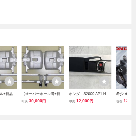
ル+新品ピ
【オーバーホール済+新品
ホンダ S2000 AP1 HON
希少 ★スト
0 フロント
ピストン】S2000 フロン
DA S2000 シフトノブ
NDA ホンダ 
30,000
12,000
12,63
円
円
即決
即決
現在
AP2 ★
トキャリパー AP1/AP2★
シフトパネル センター
000 フロン
コンソール 内張 純正
ャリパー 片
加工 リペイント
ト 即納 棚1