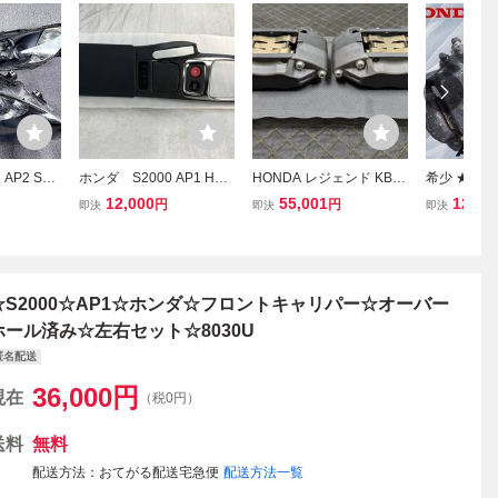
AP2 S20
ホンダ S2000 AP1 HON
HONDA レジェンド KB1
希少 ★スト
 純正 ヘッ
DA S2000 シフトノブ
フロント 4POT ブレー
NDA ホンダ 
12,000
55,001
12,65
円
円
即決
即決
即決
シフトパネル センター
キキャリパー ADVICS 左
000 フロン
コンソール 内張 純正
右セット 極上品 ホンダ純
ャリパー 片
加工 リペイント
正品 流用 S2000 AP2 AP
ト 即納 棚1
1 CL7 CL1
☆S2000☆AP1☆ホンダ☆フロントキャリパー☆オーバー
ホール済み☆左右セット☆8030U
匿名配送
36,000
円
現在
（税0円）
送料
無料
配送方法
おてがる配送宅急便
配送方法一覧