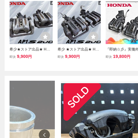
希少★ストア出品★ HON
希少 ★ストア出品★ HO
『即納☆彡』実働外
DA ホンダ 純正 AP1 S20
NDA ホンダ 純正 AP1 S2
ONDA ホンダ純正 A
9,900
9,900
19,800
円
円
円
即決
即決
即決
00 リア ブレーキ キャリ
000 リア ブレーキ キャリ
2000 リア ブレー
パー 片押し 左右セット
パー 片押し 左右セット
リパー 左右セット N
即納 棚12C
即納 棚12C
N ニッシン AP2 S2