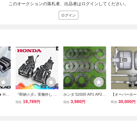
このオークションの落札者、出品者はログインしてください。
ログイン
 HO
『即納☆彡』実働外し H
ホンダ S2000 AP1 AP2
【オーバーホー
1 S2
ONDA ホンダ純正 AP1 S
スプーンスポーツ LSD オ
ストン】S200
19,789
3,980
30,000
円
円
円
現在
現在
即決
 キャリ
2000 リア ブレーキキャ
ーバーホール キット【社
キャリパーAP1/
ット
リパー 左右セット NISSI
外】【中古】SPOON SP
N ニッシン AP2 S2K JDM
ORTS 41000-AP1-S01