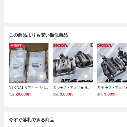
この商品よりも安い類似商品
本日終了
NSX NA1 リアキャリパー
希少★ストア出品★ HON
希少 ★ストア出品★
オーバーホールキット 01
DA ホンダ 純正 AP1 S20
NDA ホンダ 純正 AP
20,000
9,889
9,889
円
円
円
現在
現在
現在
473-SL0-030 OH ブレー
00 リア ブレーキ キャリ
000 リア ブレーキ
キキャリパー 左右セット
パー 片押し 左右セット
パー 片押し 左右セ
S2000 AP1 AP2
即納 棚12C
即納 棚12C
今すぐ落札できる商品