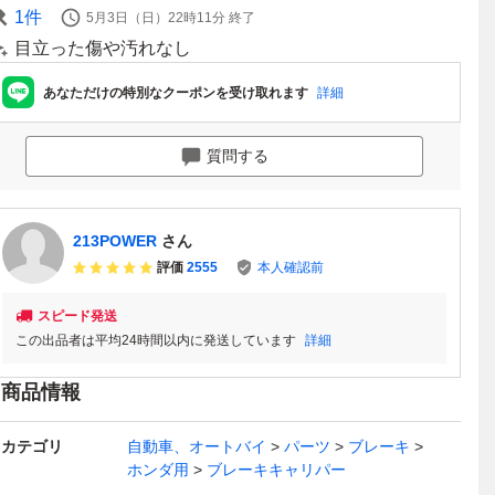
1
件
5月3日（日）22時11分
終了
目立った傷や汚れなし
あなただけの特別なクーポンを受け取れます
詳細
質問する
213POWER
さん
評価
2555
本人確認前
スピード発送
この出品者は平均24時間以内に発送しています
詳細
商品情報
カテゴリ
自動車、オートバイ
パーツ
ブレーキ
ホンダ用
ブレーキキャリパー