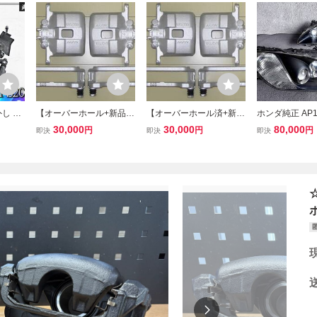
し H
【オーバーホール+新品ピ
【オーバーホール済+新品
ホンダ純正 AP1 
P1 S
ストン】S2000 フロント
ピストン】S2000 フロン
00 前期 100型
30,000
30,000
80,000
円
円
円
即決
即決
即決
キキャ
キャリパーAP1/AP2 ★
トキャリパー AP1/AP2★
ドライト 左右
ISSI
K JDM