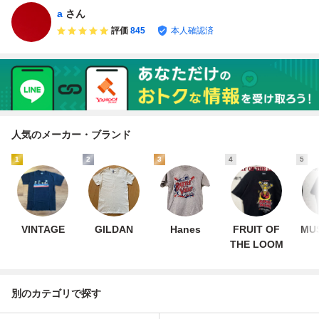
a
さん
評価
845
本人確認済
人気のメーカー・ブランド
1
2
3
4
5
VINTAGE
GILDAN
Hanes
FRUIT OF
MUS
THE LOOM
別のカテゴリで探す