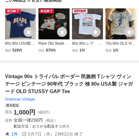
本日終了
本日終了
送料無料
80s 90s USA製 ヴ
Rare Old Skate Th
80s 90s レア ベ
70s 80s OLD VINT
ィンテージ Tシャ
rasher Magazine
トナム戦争 Tシ
AGE リンガーTシ
520
870
1
1
現在
円
現在
円
現在
円
現在
円
ツ STEDMAN コ
リキテン風 ポップ
ャツ 染み込みプ
ャツ モーターサイ
ットンポリエステ
アート 黒 Black フ
リントsaigon XXL
クル XL Tシャツ U
ル混紡 シカゴベア
ェイド Tシャツ vi
シングルステッチ
SA製 ビンテージ
ーズ NFL Tシャツ
ntage スラッシャ
ヴィンテージ ベト
ヴィンテージ
Vintage 90s トライバル ボーダー 民族柄 Tシャツ ヴィン
ネイビー アメフト
ー スケート USA
ジャン クチトン
L ヴィンテージ
80s 90s
ネル スーベニア
テージ ビンテージ 90年代 ブラック 検 80s USA製 ジャガ
ード OLD STUSSY GAP Tee
American Vintage
匿名配送
1,000
円
現在
（税0円）
全国一律
230円
送料
（税込）
配送方法
おてがる配送ネコポス
1
件
5月7日（木）23時22分
終了