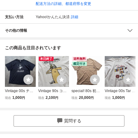
配送方法の詳細、都道府県を変更
支払い方法
Yahoo!かんたん決済
詳細
その他の情報
この商品も注目されています
本日終了
送料無料
鑑定付き
Vintage 00s チャ
Vintage 90s コン
special! 80s 初期
Vintage 00s Tar W
ックノリス 映画 T
ドーム エロ ジョ
黒タグ STUSSY T
ars アート パロデ
1,000
2,100
20,000
1,000
現在
円
現在
円
現在
円
現在
円
シャツ MOVIE ヴ
ーク Tシャツ ヴィ
シャツ USA製 ジ
ィ Tシャツ ヴィン
ィンテージ ビンテ
ンテージ ビンテー
ャガード old stuss
テージ ビンテージ
ージ TEE 検 80s 9
ジ 90年代 アート
y ステューシー ビ
TEE 検 80s 90s 9
0s USA製 シング
キャラクター TEE
ンテージ 総柄 マ
0年代 USA製 シン
質問する
ルステッチ バンド
検 80s USA製 シ
ルチボーダー ラス
グルステッチ キャ
バンT ツアー
ングルステッチ
タ 80年代
ラクター