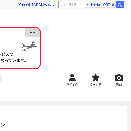
Yahoo! JAPAN
ヘルプ
小栗旬 LOST10
マイオク
ウォッチ
出品
コン