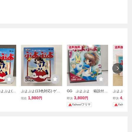
送料無料
送料無料
よぷよ(1
ぷよぷよ(13色対応) ゲー
GG ぷよぷよ 箱説付
ぷよぷよ
明書付属 D
ムボーイソフト
き GG2410
ソフトのみ
1,980
3,800
4,000
円
円
現在
即決
即決
Yahoo!フリマ
Yahoo!