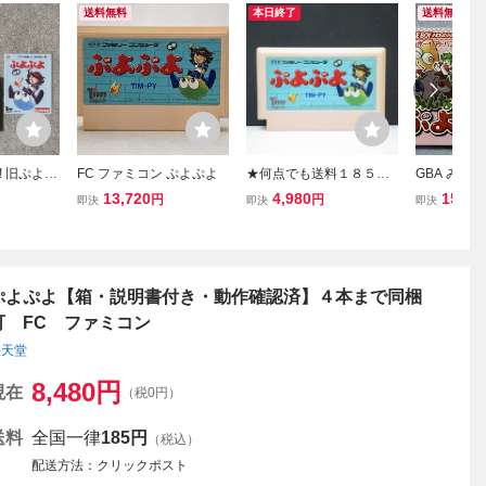
送料無料
本日終了
送料無料
 旧ぷよ
FC ファミコン ぷよぷよ
★何点でも送料１８５円
GBA みん
〜美品 激
★ ぷよぷよ ファミコン
新品未使用
13,720
4,980
15,00
円
円
即決
即決
即決
箱説付き
タ11レ即発送 FC ソフト
ドストック
動作確認済み
ーム
ぷよぷよ【箱・説明書付き・動作確認済】４本まで同梱
可 FC ファミコン
任天堂
8,480
円
現在
（税0円）
送料
全国一律
185円
（税込）
配送方法
クリックポスト