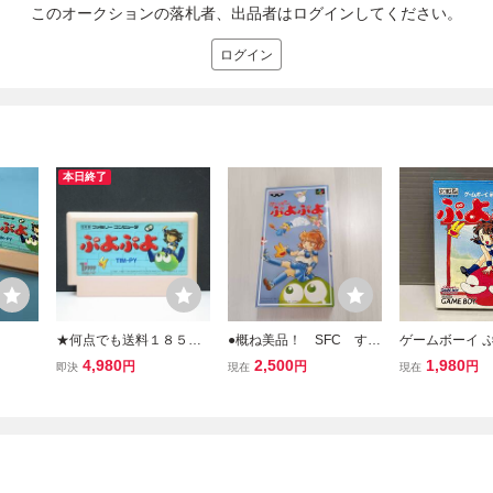
このオークションの落札者、出品者はログインしてください。
ログイン
本日終了
★何点でも送料１８５円
●概ね美品！ SFC す～
ゲームボーイ ぷ
★ ぷよぷよ ファミコン
ぱ～ぷよぷよ 箱説
3色対応) 箱説
4,980
2,500
1,980
円
円
円
即決
現在
現在
タ11レ即発送 FC ソフト
付き 何本でも同梱可
MG-QQJ
動作確認済み
能●