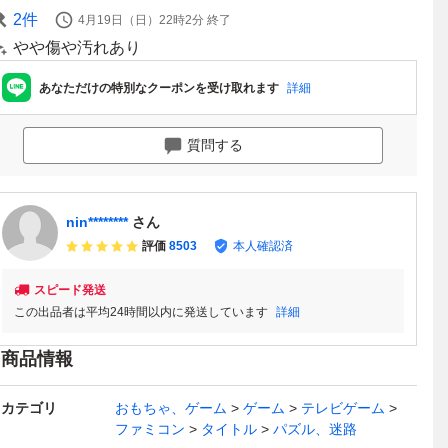
2
件
4月19日（日）22時2分
終了
やや傷や汚れあり
あなただけの特別なクーポンを受け取れます
詳細
質問する
nin********
さん
評価
8503
本人確認済
スピード発送
この出品者は平均24時間以内に発送しています
詳細
商品情報
カテゴリ
おもちゃ、ゲーム
ゲーム
テレビゲーム
ファミコン
タイトル
パズル、迷路