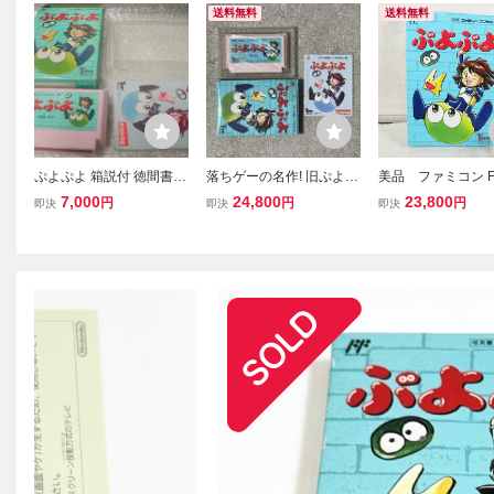
送料無料
送料無料
ぷよぷよ 箱説付 徳間書店
落ちゲーの名作! 旧ぷよ
美品 ファミコン 
インターメディア TOKU
動作確認済 良品〜美品 激
よぷよ
7,000
24,800
23,800
円
円
円
即決
即決
即決
MA SHOTEN ファミコン
レア ぷよぷよ 箱説付き
ファミリーコンピュータ
任天堂 Nintendo