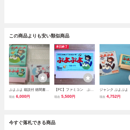
この商品よりも安い類似商品
本日終了
ぷよぷよ 箱説付 徳間書店
【FC】ファミコン ぷよ
ジャンク ぷよぷよ
インターメディア TOKU
ぷよ
6,000
5,500
4,752
円
円
円
現在
現在
現在
MA SHOTEN ファミコン
ファミリーコンピュータ
任天堂 Nintendo
今すぐ落札できる商品