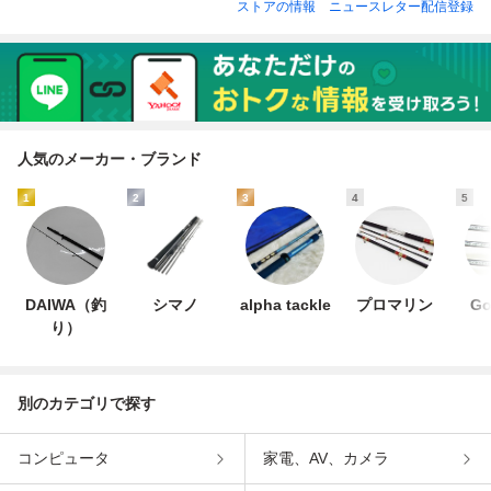
ストアの情報
ニュースレター配信登録
人気のメーカー・ブランド
1
2
3
4
5
DAIWA（釣
シマノ
alpha tackle
プロマリン
Go
り）
別のカテゴリで探す
コンピュータ
家電、AV、カメラ