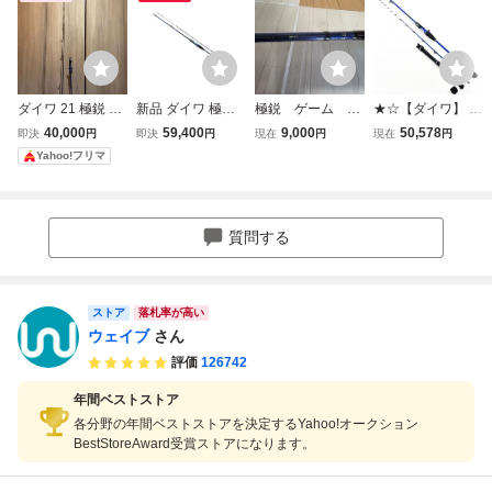
ダイワ 21 極鋭 ラ
新品 ダイワ 極鋭 L
極鋭 ゲーム 18
★☆【ダイワ】 2
イトアジ 165テク
G 73MH-185 タチ
0 テク ダイワ
5極鋭 LGライトゲ
40,000
59,400
9,000
50,578
即決
円
即決
円
現在
円
現在
円
ウオ・ライトア
ーム 82MH-175 D
Yahoo!フリマ
ジ・アマダイ・ヒ
AIWA KYOKUEI LI
ラメ・メジロ・ラ
GHT GAME タチ
イト落とし込み・
ウオ アジ アマダ
カサゴ・イサキ・
イ K_134★☆v48
質問する
マダイ・トラフグ
586
ストア
落札率が高い
ウェイブ
さん
評価
126742
年間ベストストア
各分野の年間ベストストアを決定するYahoo!オークション
BestStoreAward受賞ストアになります。