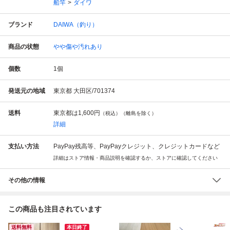
船竿
ダイワ
ブランド
DAIWA（釣り）
商品の状態
やや傷や汚れあり
個数
1
個
発送元の地域
東京都 大田区/701374
送料
東京都は
1,600円
（税込）（離島を除く）
詳細
支払い方法
PayPay残高等、PayPayクレジット、クレジットカードなど
詳細はストア情報・商品説明を確認するか、ストアに確認してください
その他の情報
この商品も注目されています
送料無料
本日終了