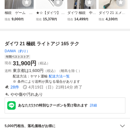
極鋭 ゲーム 18
★☆【ダイワ】 2
ダイワ 極鋭 中深
ダイワ 21 エメラ
0 テク ダイワ
1月下美人 MX ア
場 H-225 AGS
ルダス AIR LT 250
9,000
15,378
14,499
4,100
現在
円
現在
円
現在
円
現在
円
ジング 64L-S・N
船竿 メタルトッ
0-DH
DAIWA GEKKA-BI
プ
JIN AJING アジ K
_145★☆v49338
ダイワ 21 極鋭 ライトアジ 165 テク
DAIWA（釣り）
年間ベストストア
31,900
円
現在
（税込）
東京都は
1,600円
送料
（税込）（離島を除く）
配送方法
ヤマト運輸
配送方法一覧
条件により送料が異なる場合があります
28
件
4月19日（日）21時14分
終了
やや傷や汚れあり
あなただけの特別なクーポンを受け取れます
詳細
5,000円相当、落札価格がお得に