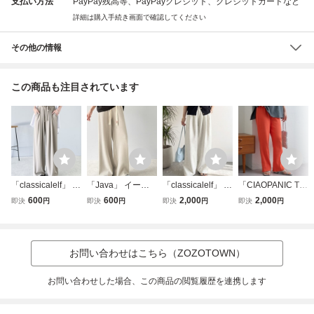
支払い方法
PayPay残高等、PayPayクレジット、クレジットカードなど
詳細は購入手続き画面で確認してください
その他の情報
この商品も注目されています
「classicalelf」 イ
「Java」 イージ
「classicalelf」 イ
「CIAOPANIC TY
ージーパンツ SM
ーパンツ SMALL
ージーパンツ SM
PY」 イージーパ
600
600
2,000
2,000
即決
円
即決
円
即決
円
即決
円
ALL グレイッシュ
ライトグレー レデ
ALL オートミール
ンツ SMALL レッ
ベージュ レディー
ィース
レディース
ド レディース
ス
お問い合わせはこちら（ZOZOTOWN）
お問い合わせした場合、この商品の閲覧履歴を連携します