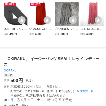
本日終了
本日終了
JUNRed ジュンレ
OPAQUE CLIP オ
〇 OMNES ワイド
◇ ⊂ SLOBE IENA
ッド イージー パ
ペークドットクリ
パンツ イージーパ
スローブイエナ イ
499
490
300
468
現在
円
現在
円
即決
円
即決
円
ンツ sizeM/黒 ■◇
ップ イージー パ
ンツ
ージーパンツ サイ
☆ gdc9 メンズ
ンツ size36/レッ
ズF レッド レディ
ド
ース E
「OKIRAKU」 イージーパンツ SMALL レッド レディー
ス
OKIRAKU
ストア
500
円
価格
（税込）
東京都は
330円
送料
（税込）（離島を除く）
配送方法
ヤマト運輸（即日配送・日時指定あり）
配送方法一覧
条件により送料が異なる場合があります
0
件
6月20日（土）22時57分
終了予定
未使用に近い