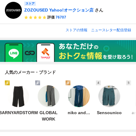
ストア
ZOZOUSED Yahoo!オークション店
さん
評価
76707
ストアの情報
ニュースレター配信登録
人気のメーカー・ブランド
1
2
3
4
5
BARNYARDSTORM
GLOBAL
niko and…
Sensounico
a
WORK