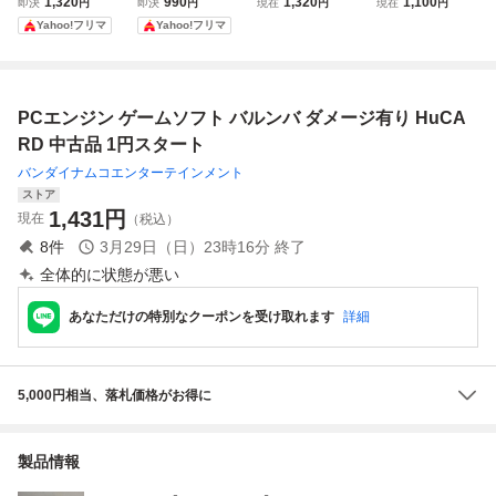
1,320
990
1,320
1,100
即決
円
即決
円
現在
円
現在
円
ース 10枚セット P
ース 5枚セット P
｜PCエンジン、H
グIII｜PCエンジ
Yahoo!フリマ
Yahoo!フリマ
Cエンジン PCE H
Cエンジン PCE H
uCARD｜動作未
ン、HuCARD｜動
ucard レトロゲー
ucard レトロゲー
確認｜取扱説明書
作未確認｜取扱説
ム 非純正品(ダメ
ム 非純正品(ダメ
付｜HUDSON｜V
明書付｜HUDSO
ージあり)
ージあり)
ol.16【M001】
N｜Vol.31【M00
PCエンジン ゲームソフト バルンバ ダメージ有り HuCA
1】
RD 中古品 1円スタート
バンダイナムコエンターテインメント
ストア
1,431
円
現在
（税込）
8
件
3月29日（日）23時16分
終了
全体的に状態が悪い
あなただけの特別なクーポンを受け取れます
詳細
5,000円相当、落札価格がお得に
製品情報