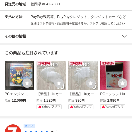
発送元の地域
福岡県 a042-7830
支払い方法
PayPay残高等、PayPayクレジット、クレジットカードなど
詳細はストア情報・商品説明を確認するか、ストアに確認してください
その他の情報
この商品も注目されています
送料無料
送料無料
送料無料
PCエンジン ミズ
【新品】Huカード
【新品】Huカード
PCエンジン HuC
バク大冒険 TAITO
対応 スリーブ ケ
対応 スリーブ ケ
ARD めぞん一刻
12,066
1,320
990
2,980
現在
円
即決
円
即決
円
即決
円
HuCARD 1992年
ース 10枚セット P
ース 5枚セット P
アドベンチャーゲ
Yahoo!フリマ
Yahoo!フリマ
Yahoo!フリマ
レトロゲーム
Cエンジン PCE H
Cエンジン PCE H
ーム マイクロキャ
ucard レトロゲー
ucard レトロゲー
ビン
ム 非純正品(ダメ
ム 非純正品(ダメ
ージあり)
ージあり)
ストア