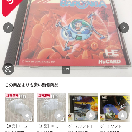
1
/
7
この商品よりも安い類似商品
送料無料
送料無料
【新品】Huカード
【新品】Huカード
ゲームソフト｜処
ゲームソフト｜処
対応 スリーブ ケ
対応 スリーブ ケ
分品｜ネクタリス
分品｜パワーリー