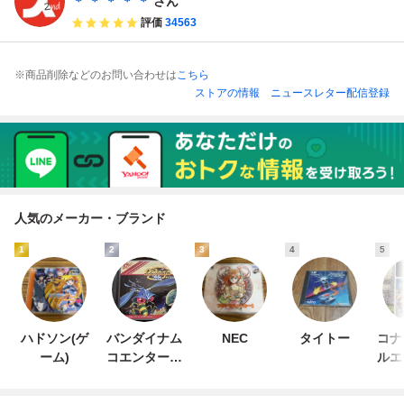
＊ ＊ ＊ ＊ ＊
さん
評価
34563
※商品削除などのお問い合わせは
こちら
ストアの情報
ニュースレター配信登録
人気のメーカー・ブランド
1
2
3
4
5
ハドソン(ゲ
バンダイナム
NEC
タイトー
コナ
ーム)
コエンターテ
ルエ
インメント
ン