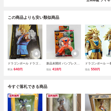
空&神龍 フィ
この商品よりも安い類似商品
ドラゴンボール ドラゴン
新品未開封 バンプレスト
ドラゴンボール 一
ボールZ ベジット フィギ
アクション DX ソフビ フ
孫悟空 超サイヤ人3
640
418
550
円
円
円
即決
現在
現在
ュア バンプレスト Grandi
ィギュア ドラゴンボール
元彩色 リペイント
sta DRAGON BALL
DRAGON BALL Z PART1
ュア DRAGON BAL
バンプレスト VEGITO
孫悟空
er Saiyan 3 GOKU 
2D Repaint
今すぐ落札できる商品
送料無料
送料無料