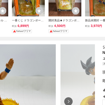
ル 一
一番くじ ドラゴンボール
開封美品★ドラゴンボー
新品未開封 一番
の決戦
改 最高レベルの決戦編 A
ル 一番くじ 最高レベルの
ゴンボール改 
6,899
4,500
3,970
円
円
円
即決
即決
即決
龍 フィ
賞 孫悟空＆神龍フィギュ
決戦編 A賞 孫 悟空＆神
の決戦編 A賞 
Yahoo!フリマ
Yahoo!フリマ
ALL フ
ア
龍 フィギュア 希少 DRA
龍フィギュア 鳥
入手困
GON BALL 天使悟空
社 東映アニメ