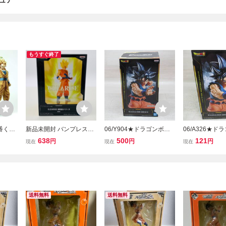
ギュア
もうすぐ終了
番くじ
新品未開封 バンプレスト
06/Y904★ドラゴンボー
06/A326★ド
 二次
CLEARISE 孫悟空&ベジ
ル超 Grandista-SON GOK
ル超 Grandista
638
500
121
円
円
円
現在
現在
現在
 フィギ
ータ ドラゴンボール超 孫
U-Ⅲ 孫悟空 ★バンプ
KU- Ⅲ 孫悟
L Sup
悟空
レスト★プライズ★フィ
ア★バンプレス
Figure
ギュア
イズ★未開封品
送料無料
送料無料