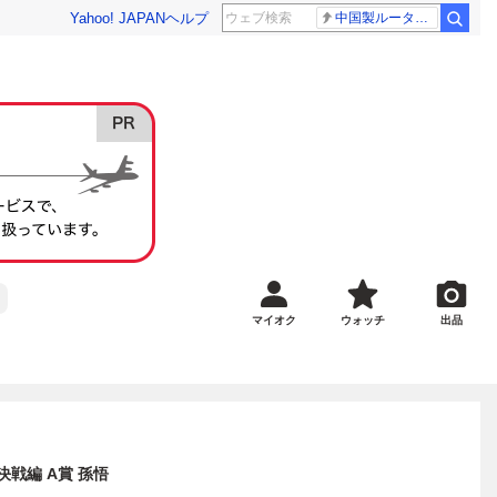
Yahoo! JAPAN
ヘルプ
中国製ルーター20機種
マイオク
ウォッチ
出品
決戦編 A賞 孫悟