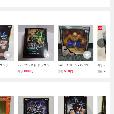
ラゴンボー
バンプレスト ドラゴンボ
G416-KU1-55 バンプレス
1円～ 一番
 -SON GO
ール History Box 神龍 フ
ト 一番くじ ドラゴンボー
ボール改 ~対
800
510
78
円
円
円
即決
現在
現在
空★フィギュ
ィギュア
ル 摩訶不思議アドベンチ
猿べジータV
ト★プラ
ャー編 A賞 亀仙人フィギ
ィギュア
ュア 全高約26cm 玩具 FG