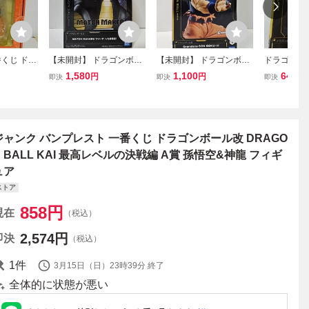
くじ ドラ
【未開封】 ドラゴンボー
【未開封】 ドラゴンボー
ドラゴンボ
最高レベル
ルZ MATCH MAKERS フ
ル超 Grandista -SON GO
ボールZ ベ
1,580
1,100
640
円
円
円
即決
即決
即決
孫悟空&神
リーザ（VS孫悟空）フィ
KU-III 孫悟空 フィギュア
ュア バンプレ
山明 集英
ギュア バンプレスト 「D
バンプレスト 「DRAGON
sta DRA
ーション
RAGON BALL FIGURE」
BALL FIGURE」
バンプレスト 
(数3)
ジャンク バンプレスト 一番くじ ドラゴンボール改 DRAGO
N BALL KAI 最高レベルの決戦編 A賞 孫悟空&神龍 フィギ
ュア
ストア
858
円
現在
（税込）
2,574
円
即決
（税込）
1
件
3月15日（日）23時39分
終了
全体的に状態が悪い