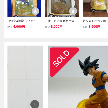
孫悟空&神龍 フィギュア
一番くじ A賞 孫悟空＆神
希少★ドラゴンボー
ドラゴンボール改 最高レ
龍フィギュア ドラゴンボ
番くじ 最高レベル
4,000
8,000
3,500
円
円
円
即決
即決
即決
ベルの決戦編 一番くじ A
ール改 最高レベルの決戦
編 A賞 孫 悟空＆神
賞 バンプレスト 現状品 D
編
ギュア DRAGON B
ragonBall Goku & Shenro
ィギュア 美品★
n
難★30周年