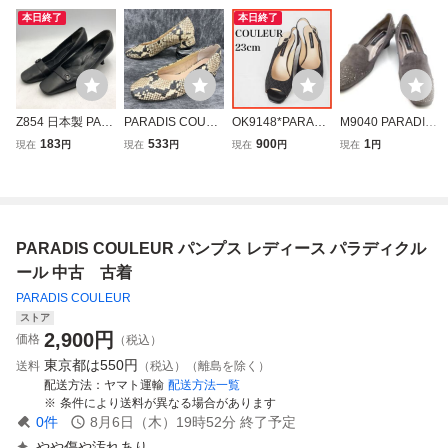
本日終了
本日終了
Z854 日本製 PAR
PARADIS COULE
OK9148*PARADI
M9040 PARADIS
ADIS COULEUR
UR パラディクル
S COULEUR*パラ
COULEUR パラデ
183
533
900
1
現在
円
現在
円
現在
円
現在
円
パラディクルール
ール パンプス ヒ
ディクルール*オ
ィクルール グレー
レディース パンプ
ールパンプス パイ
ープントゥパンプ
ラインストーン サ
ス 24cm ブラック
ソン柄 レザー チ
ス*23cm*黒
イズ24 靴 パンプ
レザー
ャンキーヒール 2
ス ヒール ファッ
2.5cm ベージュ系
ション ※写真をご
PARADIS COULEUR パンプス レディース パラディクル
＊ES
確認ください
ール 中古 古着
PARADIS COULEUR
ストア
2,900
円
価格
（税込）
東京都は
550円
送料
（税込）（離島を除く）
配送方法
ヤマト運輸
配送方法一覧
条件により送料が異なる場合があります
0
件
8月6日（木）19時52分
終了予定
やや傷や汚れあり