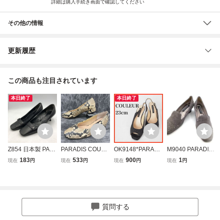
詳細は購入手続き画面で確認してください
その他の情報
更新履歴
この商品も注目されています
本日終了
本日終了
Z854 日本製 PAR
PARADIS COULE
OK9148*PARADI
M9040 PARADIS
ADIS COULEUR
UR パラディクル
S COULEUR*パラ
COULEUR パラデ
183
533
900
1
現在
円
現在
円
現在
円
現在
円
パラディクルール
ール パンプス ヒ
ディクルール*オ
ィクルール グレー
レディース パンプ
ールパンプス パイ
ープントゥパンプ
ラインストーン サ
ス 24cm ブラック
ソン柄 レザー チ
ス*23cm*黒
イズ24 靴 パンプ
レザー
ャンキーヒール 2
ス ヒール ファッ
2.5cm ベージュ系
ション ※写真をご
質問する
＊ES
確認ください