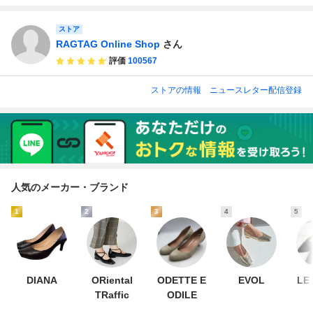
ストア
RAGTAG Online Shop
さん
評価
100567
ストアの情報
ニュースレター配信登録
人気のメーカー・ブランド
1
2
3
4
5
DIANA
ORiental
ODETTE E
EVOL
LE
TRaffic
ODILE