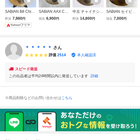
SABIAN B8 Chine
SABIAN AAX Chin
中古 チャイナシン
SABIAN セイビア
se 18インチ チャ
ese 18”/46cm cym
バル セイビアン S
ン シンバル PRO
7,980
6,900
14,800
7,000
即決
円
現在
円
即決
円
現在
円
イナシンバル 割れ
bal セイビアン チ
ABIAN CHINESE
RIDE ライドシン
Yahoo!フリマ
ヒビなし
ャイナシンバル 1
18インチ
バル 20インチ
8インチ ドラム
中古品
＊ ＊ ＊ ＊ ＊
さん
評価
2514
本人確認済
スピード発送
この出品者は平均24時間以内に発送しています
詳細
※商品削除などのお問い合わせは
こちら