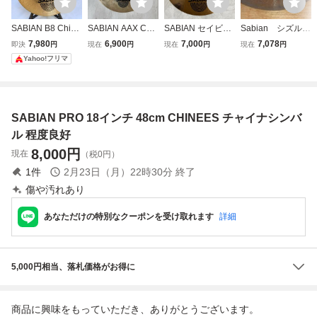
SABIAN B8 Chine
SABIAN AAX Chin
SABIAN セイビア
Sabian シズルシ
se 18インチ チャ
ese 18”/46cm cym
ン シンバル PRO
ンバル １８イン
7,980
6,900
7,000
7,078
即決
円
現在
円
現在
円
現在
円
イナシンバル 割れ
bal セイビアン チ
RIDE ライドシン
チ 04S104■■
Yahoo!フリマ
ヒビなし
ャイナシンバル 1
バル 20インチ
8インチ ドラム
中古品
SABIAN PRO 18インチ 48cm CHINEES チャイナシンバ
ル 程度良好
8,000
円
現在
（税0円）
1
件
2月23日（月）22時30分
終了
傷や汚れあり
あなただけの特別なクーポンを受け取れます
詳細
5,000円相当、落札価格がお得に
商品に興味をもっていただき、ありがとうございます。