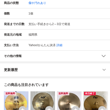
商品の状態
傷や汚れあり
個数
1
個
発送までの日数
支払い手続きから2～3日で発送
発送元の地域
福岡県
支払い方法
Yahoo!かんたん決済
詳細
その他の情報
更新履歴
この商品も注目されています
送料無料
送料無料
本日終了