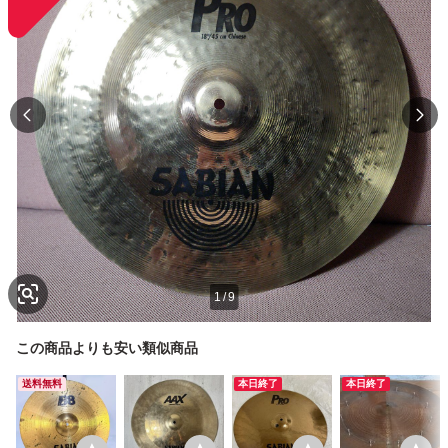
1
/
9
この商品よりも安い類似商品
送料無料
本日終了
本日終了