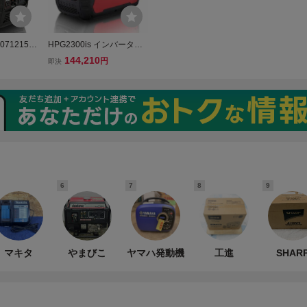
71215-
HPG2300is インバータ発
6アンペ
電機 ワキタMEIHO
144,210
円
即決
600i2 1
ダー
6
7
8
9
マキタ
やまびこ
ヤマハ発動機
工進
SHAR