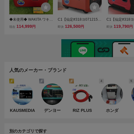
◆未使用◆ WAKITA ワキタ
C1【仙定#318ヨ071215-
C1【仙定#318ヨ0
インバーター発電機 HPG1
3】メイホー 18アンペ
2】メイホー １
114,999
126,500
119,790
円
円
円
現在
即決
即決
800is エンジン 防災 電源
ア 発電機 HPG1800is 1
ア 発電機 HPG1
領収書発行可 【アクトツ
00V インバーダー
00V インバー
ール太宰府店】★店頭同時
販売★
人気のメーカー・ブランド
1
2
3
4
5
KAUSMEDIA
デンヨー
RIZ PLUS
ホンダ
別のカテゴリで探す