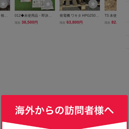
 牧草
012◆未使用品・即決価
発電機 ワキタ HPG2500-
TS 未使用品 ワ
自走式草
格◆HiKOKI 18Vコードレ
5 ワキタ製発電機、新品
O インバーター
38,500
63,800
82,500
円
円
円
現在
現在
現在
農 B
スインパクトドライバ W
未使用品、3台あります。
G-1600i2 定格
的作業
H18DC 2XPZ アグレッ
a3
 モア
シブグリーン
り