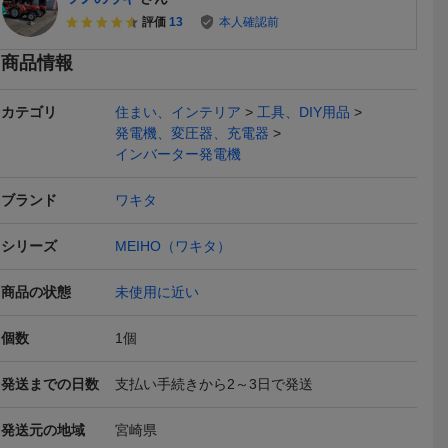
評価
13
本人確認前
商品情報
カテゴリ
住まい、インテリア
工具、DIY用品
本日終了
発電機、変圧器、充電器
インバーター発電機
ブランド
ワキタ
シリーズ
MEIHO（ワキタ）
ーター発
TS 未使用品 ワキタ/MEIH
未使用品 ワキタ WAKITA
未使用品 ワキ
商品の状態
未使用に近い
i2 WAKIT
O インバーター発電機 HP
MEIHO 1.6kVA インバー
MEIHO 1.
82,500
84,698
84,69
円
円
現在
現在
現在
 ワキタ
G-1600i2 定格出力1.6KV
ター発電機 HPG1600i2
ター発電機 H
a2
タンク容量4L 【3】
タンク容量4
個数
1
個
本日終了
発送までの日数
支払い手続きから2～3日で発送
発送元の地域
宮崎県