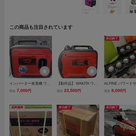
この商品も注目されています
本日終了
インバーター発電機 ワキ
【動作品】 WAKITA ワキ
ALPINE パワード
タ WAKITA MEIHO HPG1
タ インバーター ガソリ
ーファー SWE-190
7,000
23,500
8,000
円
円
円
現在
現在
現在
600i2 発電機 インバータ
ン 発電機 HPG1600i2
ンク ２台セット
発電機(新ダイワ YAMA
防災 キャンプ アウト
HAと同等）1600ジャン
ドア 低騒音型 MEIHO
送料無料
本日終了
本日終了
ク