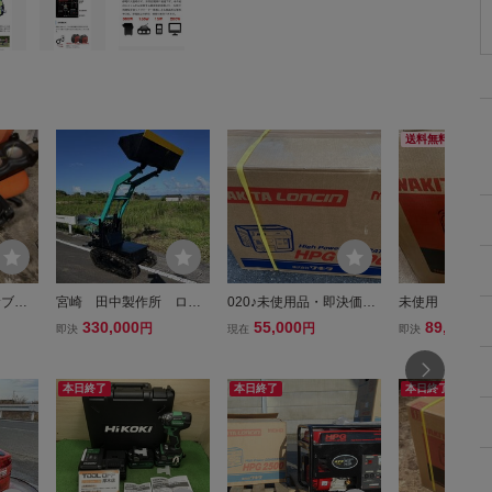
送料無料
サブウ
宮崎 田中製作所 ロー
020♪未使用品・即決価
未使用 インバ
0 ジャ
ダー 持上重量200kg 農
格・江戸川店引取限定商
電機 HPG-1600
330,000
55,000
89,900
円
円
円
即決
現在
即決
用ローダー 6ps 自走式 ク
品♪WAKITA エンジン式発
A HPG1600i2
ローラー MST150 油圧シ
電機 HPG2500
ョベル ミニローダー
本日終了
本日終了
本日終了
ショベル 動画あり