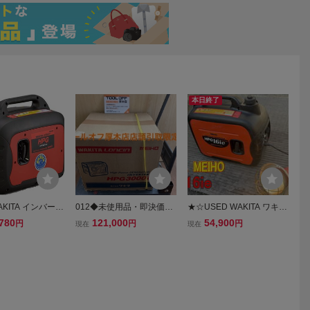
本日終了
AKITA インバータ
012◆未使用品・即決価
★☆USED WAKITA ワキタ
ン発電機 HPG2
格・厚木店引取限定商品◆
MEIHO メイホー HPG16ie
780
121,000
54,900
円
円
円
現在
現在
防災 災害 震災 停電
MEIHO インバーター発電
インバータ発電機☆★
 高出力 ガソリン
機 HPG3000i 長期保管品
 メイホー 緊急 非常