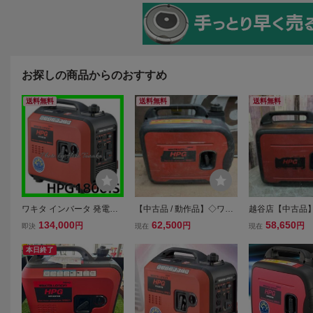
お探しの商品からのおすすめ
送料無料
送料無料
送料無料
ワキタ インバータ 発電機
【中古品 / 動作品】◇ワキ
越谷店【中古品
HPG1800iS WAKITA MEIH
タ(MEIHO) インバーター式
(MEIHO) イン
134,000
62,500
58,650
円
円
円
即決
現在
現在
O メイホー 1.8KVA ジェネ
ガソリン発電機 HPG1600i
ソリン発電機 HPG
レーター 災害 アウトドア
2【格安出品♪/草加店】
【越谷店】
本日終了
祭 イベント 正規取扱店出
品