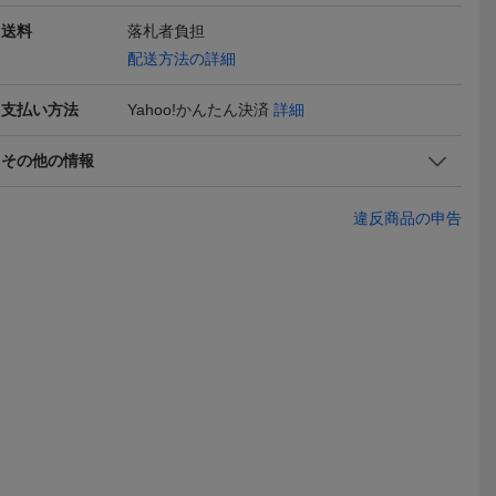
送料
落札者負担
配送方法の詳細
キタ/MEIH
◎未使用品 WAKITA MEIH
未使用品｜ワキタ MEIHO
HPG1600
発電機 HP
O 定格出力1.1kVA 軽量13
HPG 2300iS インバータ
電機 ワキタM
70,057
98,000
123,7
円
円
現在
現在
即決
出力1.6KV
kg 静音設計 インバーター
ー発電機 小型 軽量 静音
支払い方法
Yahoo!かんたん決済
詳細
発電機 HPG1100iS
省エネ TL04-SO023-HM1
その他の情報
違反商品の申告