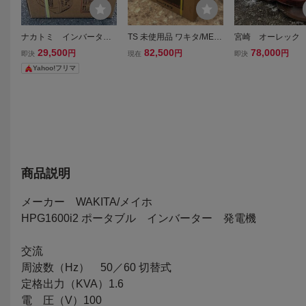
ナカトミ インバーター
TS 未使用品 ワキタ/MEIH
宮崎 オーレック
発電機 EIVG-900D 非常用
O インバーター発電機 HP
モア 8.5馬力 
29,500
82,500
78,000
円
円
円
即決
現在
即決
電源 未使用未開封(来年7
G-1600i2 定格出力1.6KV
刈機 藁 畜産 酪
Yahoo!フリマ
月末までメーカー保証あ
a1
M90 草刈り 多目
り) ※価格交渉大歓迎
機 刈幅約850mm
ー モア 動画あ
商品説明