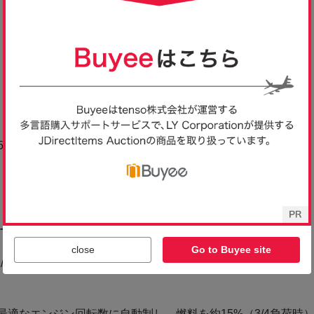
close
Go to Buyee site