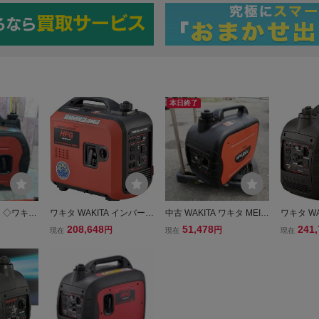
本日終了
】◇ワキタ
ワキタ WAKITA インバータ
中古 WAKITA ワキタ MEIH
ワキタ W
バーター式ガ
ー発電機 HPG1800iS 防災
O 1.6kVA インバーター発
ー式ガソリ
208,648
51,478
241,
円
円
現在
現在
現在
1600i
災害 震災 停電 対策 地震
電機 HPG16ie
300iS 
高出力 ガソリン MEIHO メ
対策 地震
イホー 緊急 非常用 電源 供
MEIHO
給
用 電源