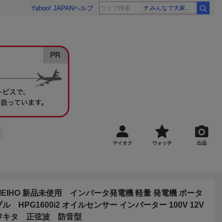
Yahoo! JAPAN
ヘルプ
みんなで大家さん 2881億円
マイオク
ウォッチ
出品
MEIHO 新品未使用 インバータ発電機 軽量 発電機 ボータ
ブル HPG1600i2 オイルセンサー インバーター 100V 12V
ワキタ 正弦波 防音型