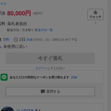
ワキタ
80,000
円
即決
（税0円）
送料
落札者負担
7
配送方法
引き取り
配送方法一覧
0
件
2日
詳細
8月9日（日）18時21分
終了予定
未使用に近い
今すぐ落札
ログイン
してください
あなただけの特別なクーポンを受け取れます
詳細
質問する
ツノのウキ
さん