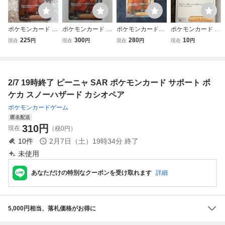
ポケモンカード ピ
ポケモンカード 未
ポケモンカード
ポケモンカード ピ
ーニャ SR サポー
使用品 ピーニャ
ピーニャ sr サ
ーニャ U（sv2P 0
225
300
280
10
現在
円
現在
円
現在
円
現在
円
ト sv8a ポケカ キ
ポート ポケカ
69/071）サポート
ラ
トレナーズ スノー
ハザード 1枚
2/7 19時終了 ピーニャ SAR ポケモンカード サポート ポ
ケカ スノーハザード カシオペア
ポケモンカードゲーム
匿名配送
310
円
現在
（税0円）
10
件
2月7日（土）19時34分
終了
未使用
あなただけの特別なクーポンを受け取れます
詳細
5,000円相当、落札価格がお得に