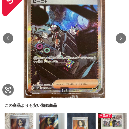
1
/
3
この商品よりも安い類似商品
本日終了