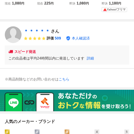
2P スノーハザー
ーニャ SR サポー
ドゲーム 096/071
2P スノーハザー
1,080
225
1,080
1,180
現在
円
現在
円
即決
円
即決
円
ド 096/071 トレー
ト sv8a ポケカ キ
[SAR]：(キラ)ピー
ド 096/071 トレー
Yahoo!フリマ
ナーズ ポケカ ポ
ラ
ニャ
ナーズ ポケカ ポ
ケモンカード ポケ
ケモンカード ポケ
モンカードゲーム
モンカードゲーム
＊ ＊ ＊ ＊ ＊
さん
評価
509
本人確認済
スピード発送
この出品者は平均24時間以内に発送しています
詳細
※商品削除などのお問い合わせは
こちら
人気のメーカー・ブランド
1
2
3
4
5