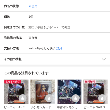
商品の状態
未使用
個数
1
個
発送までの日数
支払い手続きから1～2日で発送
発送元の地域
東京都
支払い方法
Yahoo!かんたん決済
詳細
その他の情報
この商品も注目されています
もうすぐ終了
送料無料
ピーニャ SAR SV
ポケモンカード ピ
中古ポケモンカー
ピーニャ SAR SV