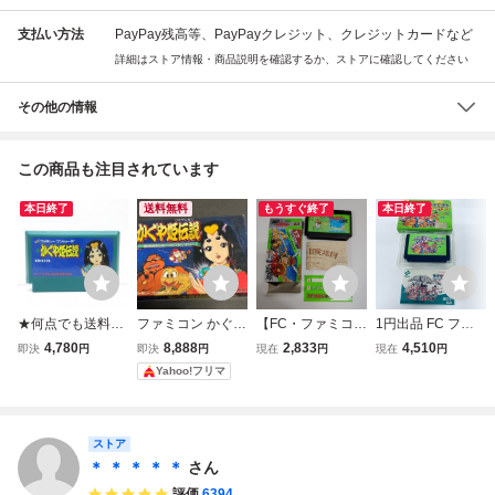
支払い方法
PayPay残高等、PayPayクレジット、クレジットカードなど
詳細はストア情報・商品説明を確認するか、ストアに確認してください
その他の情報
この商品も注目されています
本日終了
送料無料
もうすぐ終了
本日終了
★何点でも送料１
ファミコン かぐや
【FC・ファミコ
1円出品 FC ファ
８５円★ かぐや姫
姫伝説 箱付き
ン】 ワルキューレ
ミコン コナミワイ
4,780
8,888
2,833
4,510
即決
円
即決
円
現在
円
現在
円
伝説 ファミコン
の冒険 時の鍵伝
ワイワールド ソフ
Yahoo!フリマ
チ27！レ即発送 F
説 外箱あり 地
ト 箱説付 起動確
C ソフト 動作確認
図あり シールあ
認済
済み
り
ストア
＊ ＊ ＊ ＊ ＊
さん
評価
6394