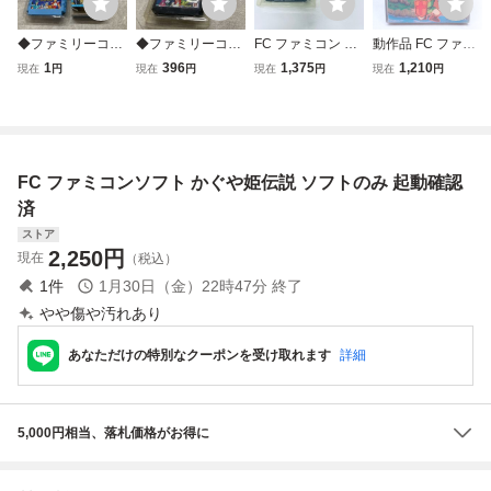
◆ファミリーコン
◆ファミリーコン
FC ファミコン 影
動作品 FC ファミ
ピューター/ファミ
ピューター/ファミ
の伝説 ソフト 箱
コン ディスクシス
1
396
1,375
1,210
現在
円
現在
円
現在
円
現在
円
コン/FC 聖闘士星
コン/FC 影の伝説
説付 起動確認済
テム ゼルダの伝説
矢 黄金伝説 ソフ
ソフト
箱説付【PP
ト
FC ファミコンソフト かぐや姫伝説 ソフトのみ 起動確認
済
ストア
2,250
円
現在
（税込）
1
件
1月30日（金）22時47分
終了
やや傷や汚れあり
あなただけの特別なクーポンを受け取れます
詳細
5,000円相当、落札価格がお得に