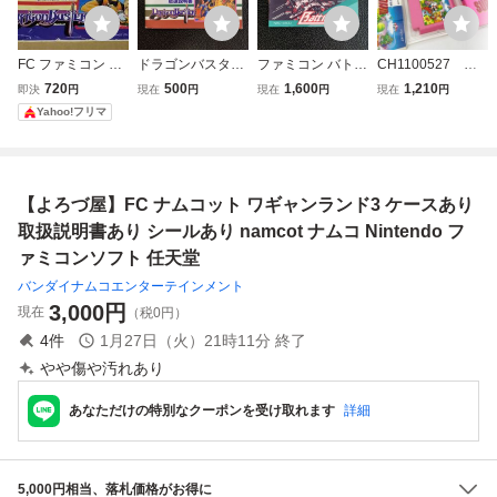
FC ファミコン ド
ドラゴンバスターI
ファミコン バトル
CH1100527 ＊
ラゴンバスター 取
I 闇の封印 取扱説
シティー 取扱説明
任天堂 HVC-MT
720
500
1,600
1,210
即決
円
現在
円
現在
円
現在
円
扱説明書 ナムコ n
明書 ファミコン
書 ナムコ namcot
ファミコン スーパ
Yahoo!フリマ
amcot
ナムコ namcot ナ
ナムコット (ソフ
ーマリオUSA 外箱
ムコット (ソフト
ト無・説明書のみ)
取扱説明書 専用プ
無・説明書のみ)
ファミリー コンピ
ラケース レトロゲ
ファミリー コンピ
ュータ 全9ページ
ーム ソフト 中古
【よろづ屋】FC ナムコット ワギャンランド3 ケースあり
ュータ FC 1989
FC 1985
現状品 5
取扱説明書あり シールあり namcot ナムコ Nintendo フ
ァミコンソフト 任天堂
バンダイナムコエンターテインメント
3,000
円
現在
（税0円）
4
件
1月27日（火）21時11分
終了
やや傷や汚れあり
あなただけの特別なクーポンを受け取れます
詳細
5,000円相当、落札価格がお得に