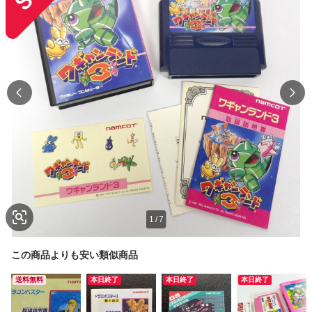
1
/
7
この商品よりも安い類似商品
送料無料
本日終了
本日終了
本日終了