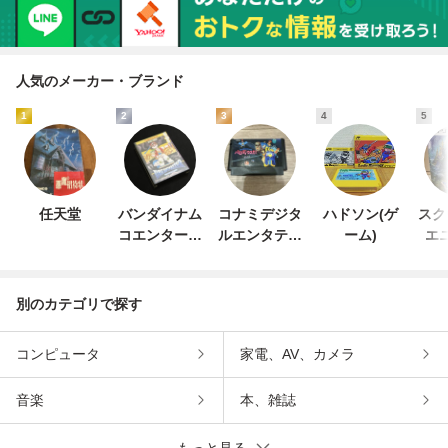
子キャリッジ M08
09
人気のメーカー・ブランド
1
2
3
4
5
任天堂
バンダイナム
コナミデジタ
ハドソン(ゲ
スク
コエンターテ
ルエンタテイ
ーム)
エ
インメント
ンメント
別のカテゴリで探す
コンピュータ
家電、AV、カメラ
音楽
本、雑誌
もっと見る