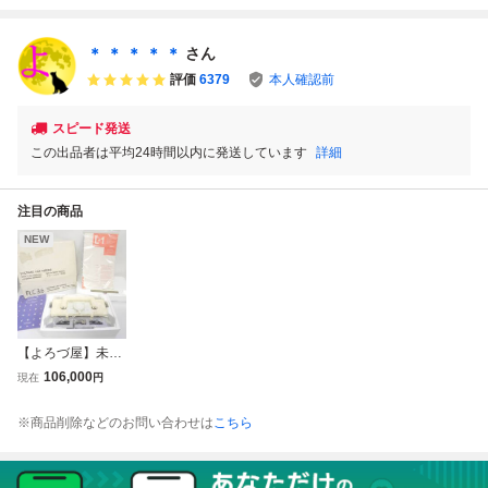
ムコット (ソフト
ト無・説明書のみ)
取扱説明書 専用プ
無・説明書のみ)
ファミリー コンピ
ラケース レトロゲ
ファミリー コンピ
ュータ 全9ページ
ーム ソフト 中古
＊ ＊ ＊ ＊ ＊
さん
ュータ FC 1989
FC 1985
現状品 5
評価
6379
本人確認前
スピード発送
この出品者は平均24時間以内に発送しています
詳細
注目の商品
NEW
【よろづ屋】未使
用：シルバーリー
106,000
現在
円
ド 電子レースキャ
リジ FLC 3.6 SILV
※商品削除などのお問い合わせは
こちら
ER REED LC830
P:3.6mm 編み機
取扱説明書あり 電