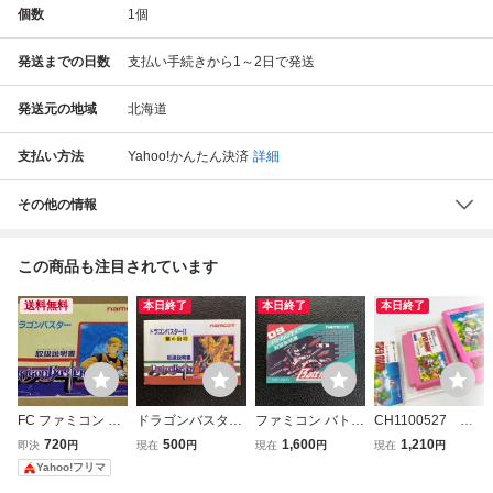
個数
1
個
発送までの日数
支払い手続きから1～2日で発送
発送元の地域
北海道
支払い方法
Yahoo!かんたん決済
詳細
その他の情報
この商品も注目されています
送料無料
本日終了
本日終了
本日終了
FC ファミコン ド
ドラゴンバスターI
ファミコン バトル
CH1100527 ＊
ラゴンバスター 取
I 闇の封印 取扱説
シティー 取扱説明
任天堂 HVC-MT
720
500
1,600
1,210
即決
円
現在
円
現在
円
現在
円
扱説明書 ナムコ n
明書 ファミコン
書 ナムコ namcot
ファミコン スーパ
Yahoo!フリマ
amcot
ナムコ namcot ナ
ナムコット (ソフ
ーマリオUSA 外箱